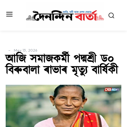
May 13, 2026
আজি সমাজকৰ্মী পদ্মশ্ৰী ড০
বিৰুবালা ৰাভাৰ মৃত্যু বাৰ্ষিকী