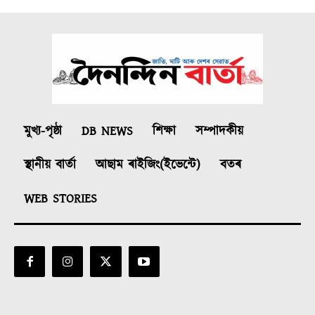
মুখ্য-পৃষ্ঠা
DB NEWS
শিক্ষা
সম্পাদকীয়
স্থানীয় বাৰ্তা
আছাম ৰাইজিং(ইভেন্টে)
বতৰ
WEB STORIES