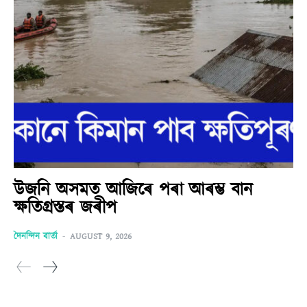
উজনি অসমত আজিৰে পৰা আৰম্ভ বান
ক্ষতিগ্ৰস্তৰ জৰীপ
দৈনন্দিন বাৰ্তা
-
AUGUST 9, 2026