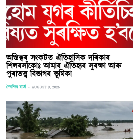
অস্তিত্বৰ সংকটত ঐতিহাসিক দৰিকাৰ
শিলৰসাঁকোঃ আমাৰ ঐতিহ্যৰ সুৰক্ষা আৰু
পুৰাতত্ত্ব বিভাগৰ ভূমিকা
দৈনন্দিন বাৰ্তা
-
AUGUST 9, 2026