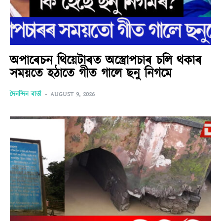
অপাৰেচন থিয়েটাৰত অস্ত্ৰোপচাৰ চলি থকাৰ
সময়তে হঠাতে গীত গালে ছনু নিগমে
দৈনন্দিন বাৰ্তা
-
AUGUST 9, 2026