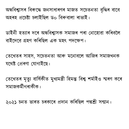
অন্ধবিশ্বাসৰ বিৰুদ্ধে জনসাধাৰণৰ মাজত সচেতনতা বৃদ্ধিৰ বাবে
অহৰহ প্ৰচেষ্টা চলাইছিল ড০ বিৰুবালা ৰাভাই।
ডাইনী হত্যাৰ দৰে অন্ধবিশ্বাসক সমাজৰ পৰা নোহোৱা কৰিবলৈ
বাইদেৱে গ্ৰহণ কৰিছিল এক মহৎ পদক্ষেপ।
তেখেতৰ সাহস, সচেতনতা আৰু মনোবলে আজিৰ সমাজখনক
যথেষ্ট প্ৰেৰণা যোগাইছে।
তেখেতৰ মৃত্যু বাৰ্ষিকীত মুখ্যমন্ত্ৰী হিমন্ত বিশ্ব শৰ্মাইও স্মৰণ কৰে
সমাজকৰ্মীগৰাকীক।
২০২১ চনত ভাৰত চৰকাৰে প্ৰদান কৰিছিল পদ্মশ্ৰী সন্মান।