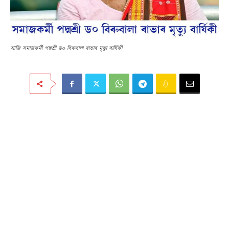
আজি সমাজকৰ্মী পদ্মশ্ৰী ড০ বিৰুবালা ৰাভাৰ মৃত্যু বাৰ্ষিকী