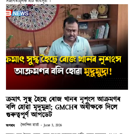
সজাগতামূলক নাট কাৰ্যসূচী ।
ক্ৰমাৎ সুস্থ হৈছে ৰোজ খানৰ নৃশংস আক্ৰমণৰ
বলি হোৱা মৃদুমুদ্ৰা; GMCHৰ অধীক্ষকে দিলে
গুৰুত্বপূৰ্ণ আপডেট
দৈনন্দিন বাৰ্তা
-
June 3, 2026
অপৰাধ