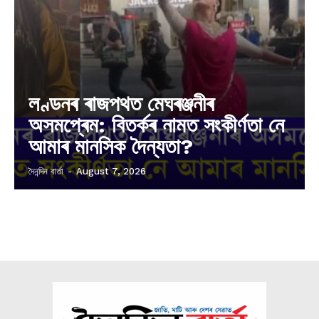
লণ্ডনৰ ৰাজপথত মেঘৰঞ্জনীৰ
অসমপ্ৰেম: বিতৰ্কৰ নামত সংকীৰ্ণতা নে
আমাৰ মানসিক দৈন্যতা?
দৈনন্দিন বাৰ্তা
-
August 7, 2026