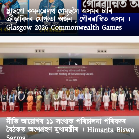
গ্লাছগো কমনৱেলথ গেমছলৈ অসমৰ চাৰি
ক্ৰীড়াবিদৰ যোগ্যতা অৰ্জন , গৌৰৱান্বিত অসম ।
Glasgow 2026 Commonwealth Games
নীতি আয়োগৰ ১১ সংখ্যক পৰিচালনা পৰিষদৰ
বৈঠকত অংশগ্ৰহণ মুখ্যমন্ত্ৰীৰ । Himanta Biswa
Sarma