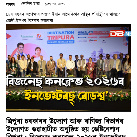
দৈনন্দিন বাৰ্তা
-
May 20, 2026
অপৰাধ
ডেৰ বছৰৰ অপেক্ষাৰ অন্তত ইৰান-আমেৰিকাৰ অস্থিৰ পৰিস্থিতিৰ মাজতে
মোদী-ট্ৰাম্পৰ বৈঠকৰ সম্ভাৱনা..
ত্ৰিপুৰা চৰকাৰৰ উদ্যোগ আৰু বাণিজ্য বিভাগৰ
উদ্যোগত গুৱাহাটীত অনুষ্ঠিত হয় ডেষ্টিনেশ্যন