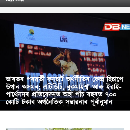
ভাৰতৰ পৰৱৰ্তী কনচাৰ্ট অৰ্থনীতিৰ কেন্দ্ৰ হিচাপে
উত্থান অসমৰ; এটিডিচি, বুকমাইশ্ব’ আৰু ইৱাই-
পাৰ্থেননৰ প্ৰতিবেদনত অহা পাঁচ বছৰত ৭০০
কোটি টকাৰ অৰ্থনৈতিক সম্ভাৱনাৰ পূৰ্বানুমান