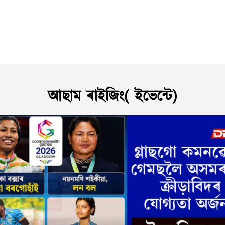
আছাম ৰাইজিং( ইভেন্টে)