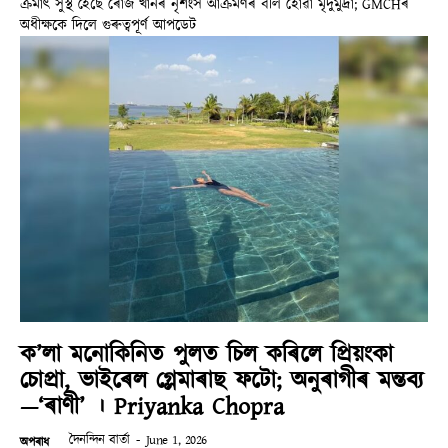
ক্ৰমাৎ সুস্থ হৈছে ৰোজ খানৰ নৃশংস আক্ৰমণৰ বলি হোৱা মৃদুমুদ্ৰা; GMCHৰ
অধীক্ষকে দিলে গুৰুত্বপূৰ্ণ আপডেট
ক’লা মনোকিনিত পুলত চিল কৰিলে প্ৰিয়ংকা
চোপ্ৰা, ভাইৰেল গ্লেমাৰাছ ফটো; অনুৰাগীৰ মন্তব্য
—‘ৰাণী’ । Priyanka Chopra
দৈনন্দিন বাৰ্তা
-
June 1, 2026
অপৰাধ