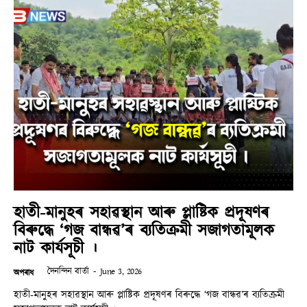
হাতী-মানুহৰ সহাৱস্থান আৰু প্লাষ্টিক প্ৰদূষণৰ
বিৰুদ্ধে ‘গজ বান্ধৱ’ৰ ব্যতিক্ৰমী সজাগতামূলক
নাট কাৰ্যসূচী ।
দৈনন্দিন বাৰ্তা
-
June 3, 2026
অপৰাধ
হাতী-মানুহৰ সহাৱস্থান আৰু প্লাষ্টিক প্ৰদূষণৰ বিৰুদ্ধে ‘গজ বান্ধৱ’ৰ ব্যতিক্ৰমী