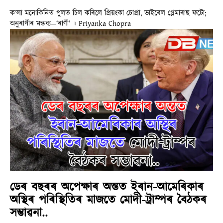
ক’লা মনোকিনিত পুলত চিল কৰিলে প্ৰিয়ংকা চোপ্ৰা, ভাইৰেল গ্লেমাৰাছ ফটো;
অনুৰাগীৰ মন্তব্য—‘ৰাণী’ । Priyanka Chopra
ডেৰ বছৰৰ অপেক্ষাৰ অন্তত ইৰান-আমেৰিকাৰ
অস্থিৰ পৰিস্থিতিৰ মাজতে মোদী-ট্ৰাম্পৰ বৈঠকৰ
সম্ভাৱনা..