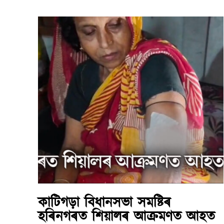
কাটিগড়া বিধানসভা সমষ্টিৰ
হৰিনগৰত শিয়ালৰ আক্ৰমণত আহত