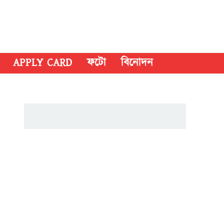
APPLY CARD
ফটো
বিনোদন