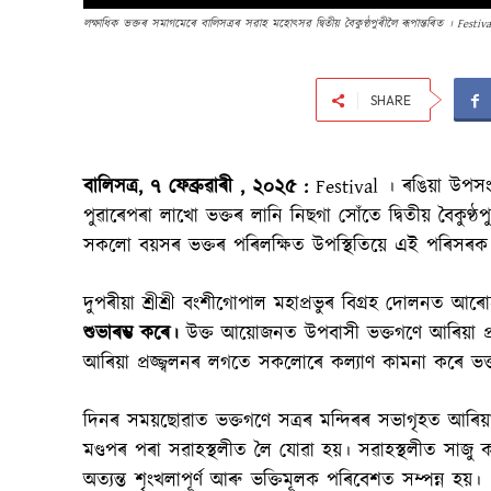
লক্ষাধিক ভক্তৰ সমাগমেৰে বালিসত্ৰৰ সৱাহ মহোৎসৱ দ্বিতীয় বৈকুণ্ঠপুৰীলৈ ৰূপান্তৰিত । Festiva
SHARE
বালিসত্ৰ, ৭ ফেব্ৰুৱাৰী , ২০২৫ :
Festival । ৰঙিয়া উপসং
পুৱাৰেপৰা লাখো ভক্তৰ লানি নিছগা সোঁতে দ্বিতীয় বৈকুণ্ঠপ
সকলো বয়সৰ ভক্তৰ পৰিলক্ষিত উপস্থিতিয়ে এই পৰিসৰক এ
দুপৰীয়া শ্ৰীশ্ৰী বংশীগোপাল মহাপ্ৰভুৰ বিগ্ৰহ দোলনত
শুভাৰম্ভ কৰে।
উক্ত আয়োজনত উপবাসী ভক্তগণে আৰিয়া প্ৰজ্
আৰিয়া প্ৰজ্জ্বলনৰ লগতে সকলোৰে কল্যাণ কামনা কৰে ভ
দিনৰ সময়ছোৱাত ভক্তগণে সত্ৰৰ মন্দিৰৰ সভাগৃহত আৰিয়া প
মণ্ডপৰ পৰা সৱাহস্থলীত লৈ যোৱা হয়। সৱাহস্থলীত সাজু 
অত্যন্ত শৃংখলাপূৰ্ণ আৰু ভক্তিমূলক পৰিবেশত সম্পন্ন হয়।