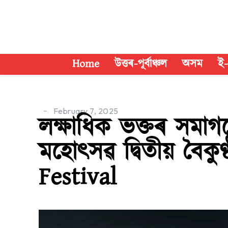
Home
উত্তৰ-পূৰ্বাঞ্চল
অসম
ই-
February 7, 2025
লক্ষাধিক ভক্তৰ সমাগ
মহোৎসৱ দ্বিতীয় বৈকুণ
Festival