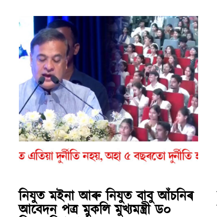
নিযুত মইনা আৰু নিযুত বাবু আঁচনিৰ
আবেদন পত্ৰ মুকলি মুখ্যমন্ত্ৰী ড০