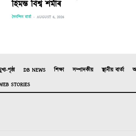
হিমন্ত বিশ্ব শৰ্মাৰ
দৈনন্দিন বাৰ্তা
-
AUGUST 6, 2026
ুখ্য-পৃষ্ঠা
DB NEWS
শিক্ষা
সম্পাদকীয়
স্থানীয় বাৰ্তা
আ
WEB STORIES