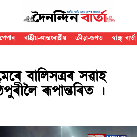
পেপাৰ
ৰাষ্ট্ৰীয়-আন্তঃৰাষ্ট্ৰীয়
ক্রীড়া-জগত
স্বাস্থ্য বাৰ্তা
মেৰে বালিসত্ৰৰ সৱাহ
্ঠপুৰীলৈ ৰূপান্তৰিত ।