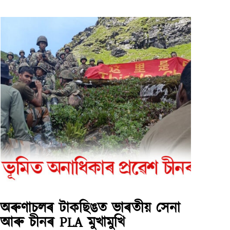
অৰুণাচলৰ টাকছিঙত ভাৰতীয় সেনা
আৰু চীনৰ PLA মুখামুখি