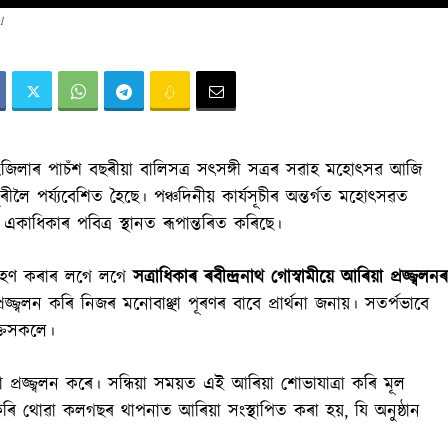
l
জিলাৰ পাচঁশ বছৰীয়া বালিসত্ৰ সৎসঙ্গী সত্ৰৰ সৱাহ মহোৎসৱ আজি
ুৰীলৈ পৰ্য্যবেশিত হৈছে। পঞ্চদিনীয় কাৰ্যসূচীৰ অন্তৰ্গত মহোৎসৱত
কাধিকাৰ পবিত্ৰ স্থানত ৰূপান্তৰিত কৰিছে।
 আৰোহণ কৰাৰ লগে লগে
সত্ৰাধিকাৰ ৰবীন্দ্ৰনাথ গোস্বামীয়ে আৰিয়া প্ৰজ্জ্বলনৰ
জ্বলন কৰি নিজৰ মনোবাঞ্ছা পূৰণৰ বাবে প্রাৰ্থনা জনায়। সতৰ্পভাবে
ক্তসকলে।
্ৰজ্জ্বলন কৰে। সন্ধিয়া সময়ত এই আৰিয়া শোভাযাত্ৰা কৰি মূল
কৰি থোৱা কলগছৰ থাপনাত আৰিয়া সংস্থাপিত কৰা হয়, যি অনুষ্ঠান