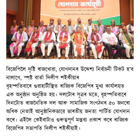
বিজেপিলৈ দৃষ্টি ৰাজখোৱা, যোগদানৰ উদ্দেশ্য নিৰ্বাচনী টিকট হ’ব
নালাগে, স্পষ্ট বাৰ্তা দিলীপ শইকীয়াৰ
বৃহস্পতিবাৰে গুৱাহাটীস্থিত ৰাজ্যিক বিজেপিৰ মুখ্য কাৰ্যালয়ত
এক অনুষ্ঠান অনুষ্ঠিত হয়। দলটোৰ সূত্ৰৰ মতে, বৃহস্পতিবাৰে
দিনটোত ৰাজনৈতিক দল আৰু সামাজিক সংগঠনৰ ৫০ জনৰো
অধিক নেতাই আনুষ্ঠানিকভাৱে ভাৰতীয় জনতা পাৰ্টিত যোগদান
কৰে। এইলৈ কেইবাটাও গুৰুত্বপূৰ্ণ মন্তব্য প্ৰকাশ কৰে ৰাজ্যিক
বিজেপিৰ সভাপতি দিলীপ শইকীয়াই।