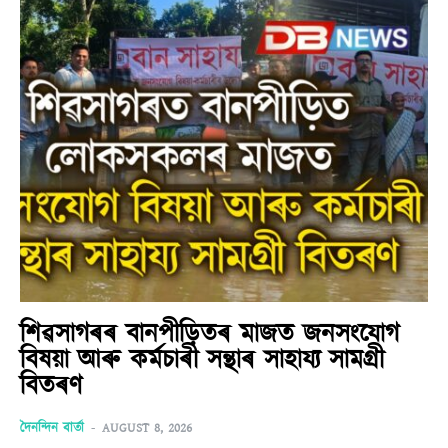
শিৱসাগৰৰ বানপীড়িতৰ মাজত জনসংযোগ
বিষয়া আৰু কৰ্মচাৰী সন্থাৰ সাহায্য সামগ্ৰী
বিতৰণ
দৈনন্দিন বাৰ্তা
-
AUGUST 8, 2026