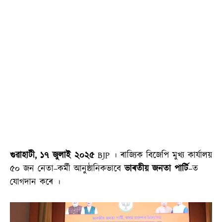
গুৱাহাটী, ১৭ জুলাই ২০২৫
BJP । ৰাজ্যিক বিজেপি মুখ্য কাৰ্যালয়
৫০ জন নেতা–কৰ্মী আনুষ্ঠানিকভাবে
ভাৰতীয় জনতা পাৰ্টি
–ত
যোগদান কৰে ।