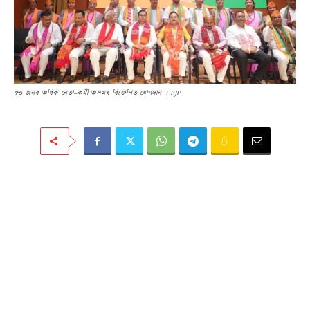
৫০ জনৰ অধিক নেতা–কৰ্মী অসমৰ বিজেপিত যোগদান । BJP