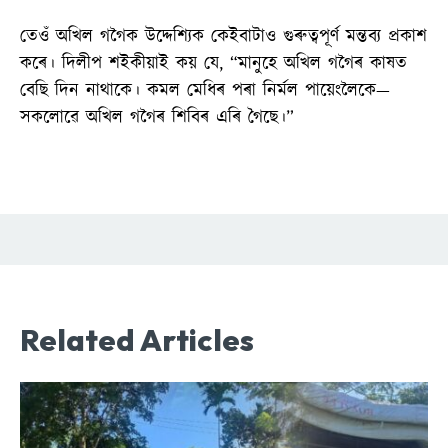
তেওঁ অখিল গগৈক উদ্দেশ্যিক কেইবাটাও গুৰুত্বপূৰ্ণ মন্তব্য প্ৰকাশ
কৰে। দিলীপ শইকীয়াই কয় যে, “মানুহে অখিল গগৈৰ কাষত
বেছি দিন নাথাকে। কমল মেধিৰ পৰা নিৰ্মল পায়েংলৈকে—
সকলোৱে অখিল গগৈৰ শিবিৰ এৰি গৈছে।”
Related Articles