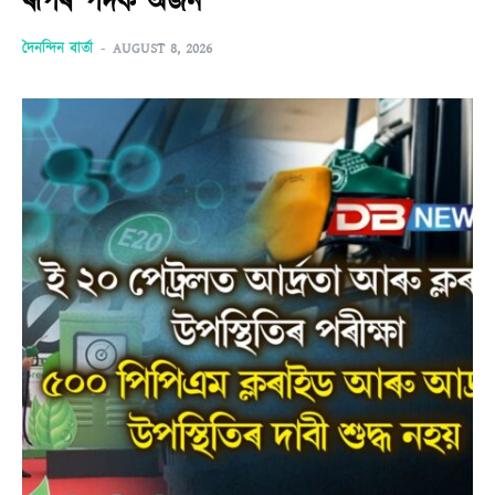
ৰূপৰ পদক অৰ্জন
দৈনন্দিন বাৰ্তা
-
AUGUST 8, 2026