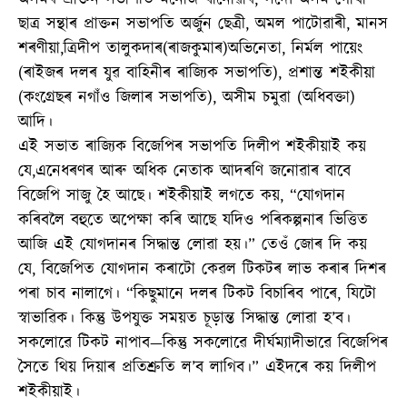
অসমৰ প্ৰাক্তন সভাপতি মনোজ ধানোৱাৰ, সদৌ অসম গোৰ্খা
ছাত্ৰ সন্থাৰ প্ৰাক্তন সভাপতি অৰ্জুন ছেত্ৰী, অমল পাটোৱাৰী, মানস
শৰণীয়া,ত্ৰিদীপ তালুকদাৰ(ৰাজকুমাৰ)অভিনেতা, নিৰ্মল পায়েং
(ৰাইজৰ দলৰ যুৱ বাহিনীৰ ৰাজ্যিক সভাপতি), প্ৰশান্ত শইকীয়া
(কংগ্ৰেছৰ নগাঁও জিলাৰ সভাপতি), অসীম চমুৱা (অধিবক্তা)
আদি।
এই সভাত ৰাজ্যিক বিজেপিৰ সভাপতি দিলীপ শইকীয়াই কয়
যে,এনেধৰণৰ আৰু অধিক নেতাক আদৰণি জনোৱাৰ বাবে
বিজেপি সাজু হৈ আছে। শইকীয়াই লগতে কয়, “যোগদান
কৰিবলৈ বহুতে অপেক্ষা কৰি আছে যদিও পৰিকল্পনাৰ ভিত্তিত
আজি এই যোগদানৰ সিদ্ধান্ত লোৱা হয়।” তেওঁ জোৰ দি কয়
যে, বিজেপিত যোগদান কৰাটো কেৱল টিকটৰ লাভ কৰাৰ দিশৰ
পৰা চাব নালাগে। “কিছুমানে দলৰ টিকট বিচাৰিব পাৰে, যিটো
স্বাভাৱিক। কিন্তু উপযুক্ত সময়ত চূড়ান্ত সিদ্ধান্ত লোৱা হ’ব।
সকলোৱে টিকট নাপাব—কিন্তু সকলোৱে দীৰ্ঘম্যাদীভাৱে বিজেপিৰ
সৈতে থিয় দিয়াৰ প্ৰতিশ্ৰুতি ল’ব লাগিব।” এইদৰে কয় দিলীপ
শইকীয়াই।