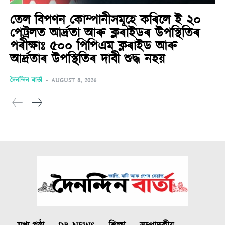
তেল বিপণন কোম্পানীসমূহে কৰিলে ই ২০
পেট্ৰলত আৰ্দ্ৰতা আৰু ক্লৰাইডৰ উপস্থিতিৰ
পৰীক্ষাঃ ৫০০ পিপিএম ক্লৰাইড আৰু
আৰ্দ্ৰতাৰ উপস্থিতিৰ দাবী শুদ্ধ নহয়
দৈনন্দিন বাৰ্তা
-
AUGUST 8, 2026