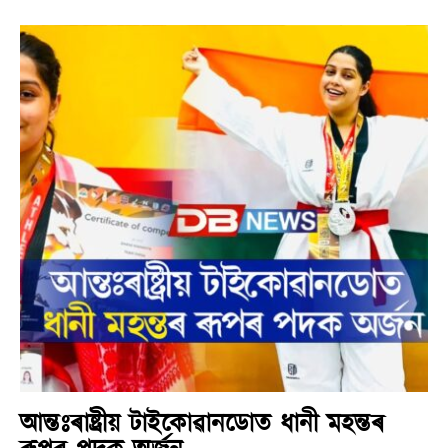
আন্তঃৰাষ্ট্ৰীয় টাইকোৱানডোত ধানী মহন্তৰ