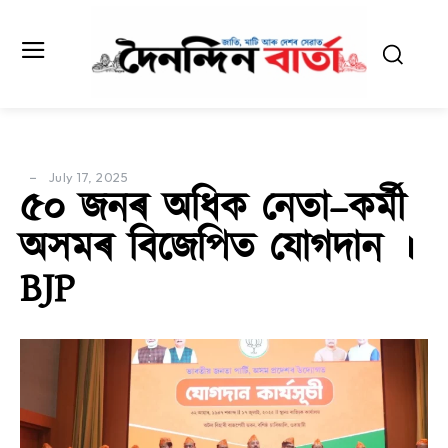
July 17, 2025
৫০ জনৰ অধিক নেতা–কৰ্মী
অসমৰ বিজেপিত যোগদান ।
BJP