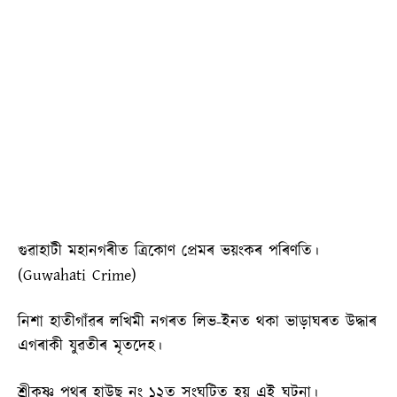
গুৱাহাটী মহানগৰীত ত্ৰিকোণ প্ৰেমৰ ভয়ংকৰ পৰিণতি।
(Guwahati Crime)
নিশা হাতীগাঁৱৰ লখিমী নগৰত লিভ-ইনত থকা ভাড়াঘৰত উদ্ধাৰ
এগৰাকী যুৱতীৰ মৃতদেহ।
শ্ৰীকৃষ্ণ পথৰ হাউছ নং ১২ত সংঘটিত হয় এই ঘটনা।