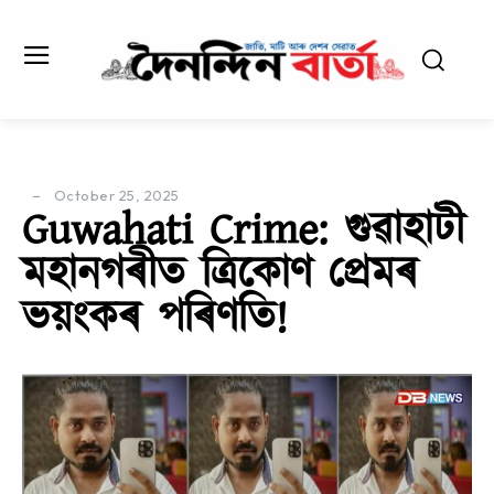
October 25, 2025
Guwahati Crime: গুৱাহাটী
মহানগৰীত ত্ৰিকোণ প্ৰেমৰ
ভয়ংকৰ পৰিণতি!