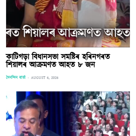
কাটিগড়া বিধানসভা সমষ্টিৰ হৰিনগৰত
শিয়ালৰ আক্ৰমণত আহত ৮ জন
দৈনন্দিন বাৰ্তা
-
AUGUST 6, 2026