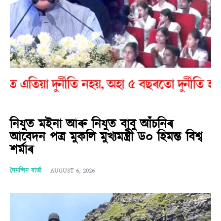
নিযুত মইনা আৰু নিযুত বাবু আঁচনিৰ
আবেদন পত্ৰ মুকলি মুখ্যমন্ত্ৰী ড০ হিমন্ত বিশ্ব
শৰ্মাৰ
দৈনন্দিন বাৰ্তা
-
AUGUST 6, 2026