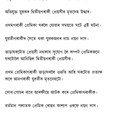
অভিযুক্ত যুৱকৰ দ্বিতীয়গৰাকী প্ৰেয়সীৰ মৃতদেহ উদ্ধাৰ।
প্ৰথমগৰাকী প্ৰেমিকা ঘৰলৈ যোৱাৰ সময়তে ঘটে এই ঘটনা।
যুৱতীগৰাকীৰ সৈতে থকা যুৱকজনৰ নাম নয়ন দাস।
ভাড়াঘৰটোত প্ৰেয়সী নথকাৰ সুযোগ লৈ লম্পট প্রেমিকজনে
ঘৰটোলৈ আনিছিল দ্বিতীয়গৰাকী প্ৰেয়সীক।
প্ৰথম প্রেমিকাগৰাকী ভাড়াঘৰলৈ ওভতি আহি ঘৰটোত প্রত্যক্ষ
কৰে আনগৰাকী যুৱতীৰ মৃতদেহটো।
সোধ-পোচৰ বাবে আৰক্ষীয়ে আটক কৰে প্ৰেমিকাগৰাকীক।
বৰ্তমান পলাতক প্ৰেমিক ৰোহন কাশ্যপ ওৰফে নয়ন দাস।