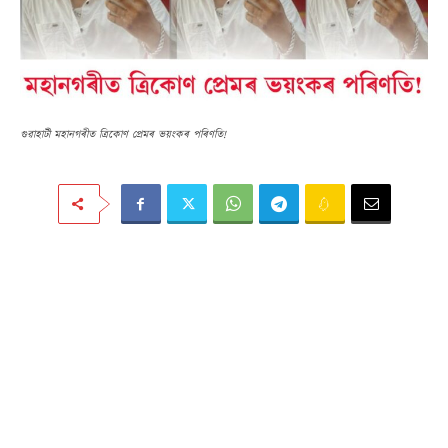
গুৱাহাটী মহানগৰীত ত্ৰিকোণ প্ৰেমৰ ভয়ংকৰ পৰিণতি!