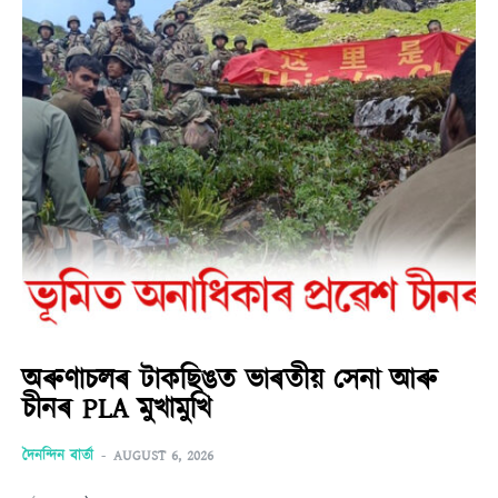
অৰুণাচলৰ টাকছিঙত ভাৰতীয় সেনা আৰু
চীনৰ PLA মুখামুখি
দৈনন্দিন বাৰ্তা
-
AUGUST 6, 2026