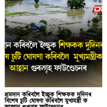
শ্ৰমদান কৰিবলৈ ইচ্ছুক শিক্ষকক দুদিনৰ
বিশেষ চুটি ঘোষণা কৰিবলৈ মুখ্যমন্ত্ৰী ক