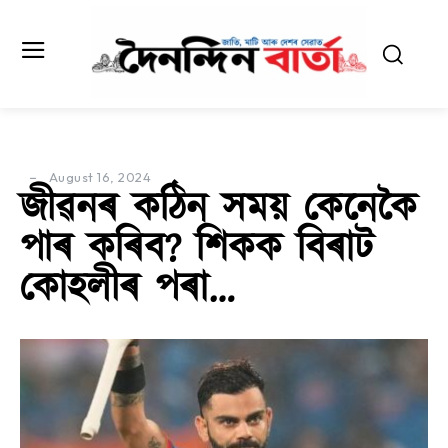
August 16, 2024
জীৱনৰ কঠিন সময় কেনেকৈ
পাৰ কৰিব? শিকক বিৰাট
কোহলীৰ পৰা…