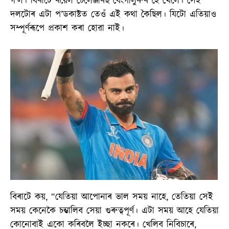
গ’ল। বিৰাটে ৰয়েল চেলেঞ্জাৰছ বেংগালুৰুৰ হৈ খেলে। সেই
দলটোৰ এটা প’ডকাষ্টত তেওঁ এই কথা কৈছিল। যিটো এতিয়াও
সম্পূৰ্ণৰূপে প্ৰকাশ কৰা হোৱা নাই।
বিৰাটে কয়, “যেতিয়া আপোনাৰ ভাল সময় নাহে, তেতিয়া সেই
সময় কেনেকৈ চম্ভালিব সেয়া গুৰুত্বপূৰ্ণ। এটা সময় আহে যেতিয়া
কোনোবাই একো কৰিবলৈ ইচ্ছা নকৰে। খেলিব নিবিচাৰে,