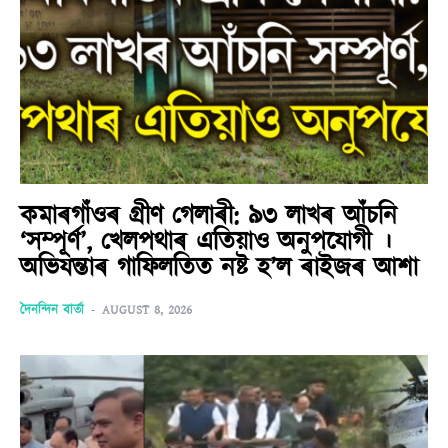
কমাৰগাঁওৰ গ্ৰীণ গেলাৰী: ৯৩ লাখৰ আঁচনি
‘সম্পূৰ্ণ’, খেলপথাৰ এতিয়াও অনুপযোগী ।
অভিযন্তাৰ গাফিলতিত নষ্ট হ’ল ৰাইজৰ আশা
দৈনন্দিন বাৰ্তা
-
AUGUST 8, 2026