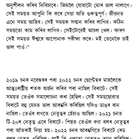
অনুশীলন কৰিব নিবিচাৰে। জিমলৈ যোৱাটো মোৰ ভাল নালাগে।
সেই সময়ত আপুনি কি কৰে সেয়া অতি গুৰুত্বপূৰ্ণ। জীৱনত
এনে সময় আহিব। সেই সময়ক সন্মান কৰিব লাগিব। কঠিন
সময়তো কাম কৰিব লাগিব। সেইটোৱেই আচল খেল। কাৰণ
সেই সময়ত ঈশ্বৰে আপোনাক পৰীক্ষা কৰে। মই তেনেকৈ চাই
ভাল পাওঁ।”
২০১৯ চনৰ নৱেম্বৰৰ পৰা ২০২২ চনৰ ছেপ্টেম্বৰ মাহলৈকে
আন্তঃৰাষ্ট্ৰীয় শতক অৰ্জন কৰিব পৰা নাছিল বিৰাটে। সেই
সময়ত তেওঁক সমালোচনা কৰা হৈছিল। সেই সময়ছোৱাত
বিৰাটে বহু মেচত ভাল আৰম্ভণি কৰিছিল যদিও ডাঙৰ ৰান
নাহিল। তেওঁৰ লগতে নেতৃত্বৰ হেঁচাও আছিল। ২০২১ চনত
টি-২০ৰ নেতৃত্ব এৰে বিৰাটে। পিছত তেওঁক বগা বলৰ নেতৃত্বৰ
পৰা আঁতৰাই দিয়া হয়। ২০২২ চনৰ আৰম্ভণিতে বিৰাটে ৰেড