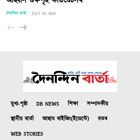
আহ্বান গুৰুগৃহ ফাউণ্ডেচনৰ
দৈনন্দিন বাৰ্তা
-
JULY 30, 2026
মুখ্য-পৃষ্ঠা
DB NEWS
শিক্ষা
সম্পাদকীয়
স্থানীয় বাৰ্তা
আছাম ৰাইজিং(ইভেন্টে)
বতৰ
WEB STORIES