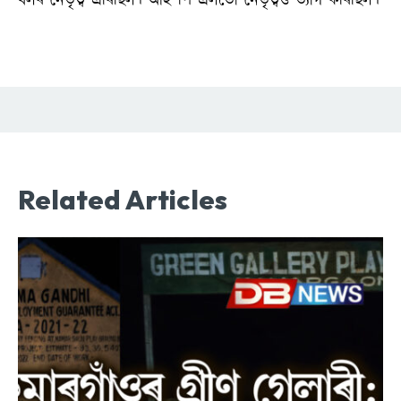
বলৰ নেতৃত্ব এৰিছিল। আই পি এলতো নেতৃত্বও ত্যাগ কৰিছিল।
Related Articles