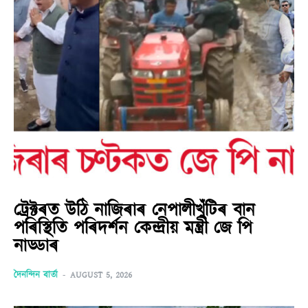
ট্ৰেক্টৰত উঠি নাজিৰাৰ নেপালীখুঁটিৰ বান
পৰিস্থিতি পৰিদৰ্শন কেন্দ্ৰীয় মন্ত্ৰী জে পি
নাড্ডাৰ
দৈনন্দিন বাৰ্তা
-
AUGUST 5, 2026