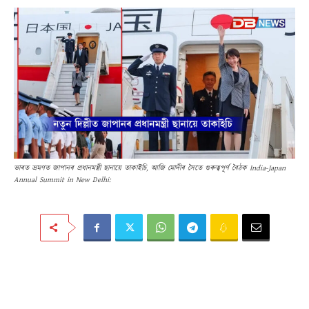
ভাৰত ভ্ৰমণত জাপানৰ প্ৰধানমন্ত্ৰী ছানায়ে তাকাইচি, আজি মোদীৰ সৈতে গুৰুত্বপূৰ্ণ বৈঠক India-Japan
Annual Summit in New Delhi: