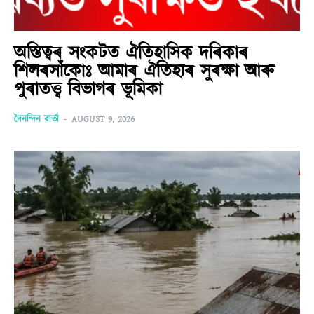
অস্তিত্বৰ সংকটত ঐতিহাসিক দৰিকাৰ
শিলৰসাঁকোঃ আমাৰ ঐতিহ্যৰ সুৰক্ষা আৰু
পুৰাতত্ত্ব বিভাগৰ ভূমিকা
দৈনন্দিন বাৰ্তা
-
AUGUST 9, 2026