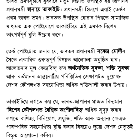
ভাৰত ভ্ৰমণসূচীৰে বুধবাৰে নতুন দিল্লীত উপস্থিত হয় জাপানৰ
প্ৰধানমন্ত্ৰী
ছানায়ে তাকাইচি
। প্ৰধানমন্ত্ৰী হিচাপে এয়াই তেওঁৰ
প্ৰথম ভাৰত ভ্ৰমণ। ভাৰতত উপস্থিত হোৱাৰ পিছতে সামাজিক
মাধ্যমত এক পোষ্টযোগে তাকাইচিয়ে এই ভ্ৰমণক বিশেষ
তাৎপৰ্যপূৰ্ণ বুলি উল্লেখ কৰে।
তেওঁ পোষ্টটোত জনায় যে, ভাৰতৰ প্ৰধানমন্ত্ৰী
নৰেন্দ্ৰ মোদী
ৰ
সৈতে একাধিক গুৰুত্বপূৰ্ণ বিষয়ত আলোচনা অনুষ্ঠিত হ’ব।
আলোচনাৰ মূল কেন্দ্ৰবিন্দু হ’ব
অৰ্থনৈতিক সুৰক্ষা
,
শক্তি সুৰক্ষা
আৰু বৰ্তমানৰ আন্তঃৰাষ্ট্ৰীয় পৰিস্থিতিৰ প্ৰেক্ষাপটত দুয়োখন
দেশৰ কৌশলগত সহযোগিতা অধিক শক্তিশালী কৰাৰ উপায়।
তাকাইচিয়ে লগতে কয় যে, ভাৰত-জাপানৰ মাজত বিদ্যমান
‘বিশেষ কৌশলগত বৈশ্বিক অংশীদাৰিত্ব’
অধিক সুদৃঢ় কৰাৰ
লগতে বাণিজ্য, বিনিয়োগ, প্ৰযুক্তি, শক্তি আৰু অন্যান্য ক্ষেত্ৰত
পাৰস্পৰিক সহযোগিতা বৃদ্ধি কৰাৰ বিষয়েও দুয়ো দেশৰ নেতৃত্বই
বিস্তৃত আলোচনা কৰিব।