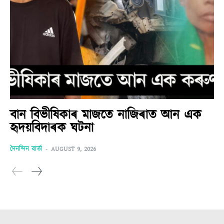
বান বিভীষিকাৰ মাজতে নাজিৰাত আন এক
হৃদয়বিদাৰক ঘটনা
দৈনন্দিন বাৰ্তা
-
AUGUST 9, 2026