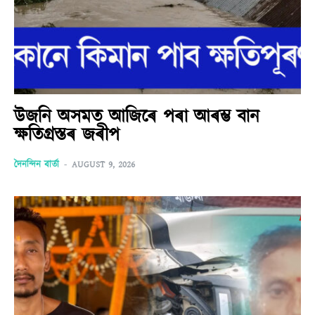
উজনি অসমত আজিৰে পৰা আৰম্ভ বান
ক্ষতিগ্ৰস্তৰ জৰীপ
দৈনন্দিন বাৰ্তা
-
AUGUST 9, 2026