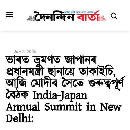
July 2, 2026
ভাৰত ভ্ৰমণত জাপানৰ
প্ৰধানমন্ত্ৰী ছানায়ে তাকাইচি,
আজি মোদীৰ সৈতে গুৰুত্বপূৰ্ণ
বৈঠক India-Japan
Annual Summit in New
Delhi: