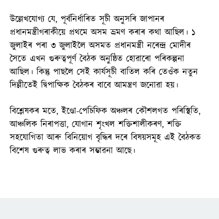
উল্লেখযোগ্য যে, পূৰ্বনিৰ্ধাৰিত সূচী অনুসৰি জাপানৰ
প্ৰধানমন্ত্ৰীগৰাকীয়ে প্ৰথমে অসম ভ্ৰমণ কৰাৰ কথা আছিল। ১
জুলাইৰ পৰা ৩ জুলাইলৈ অসমত প্ৰধানমন্ত্ৰী নৰেন্দ্ৰ মোদীৰ
সৈতে এখন গুৰুত্বপূৰ্ণ বৈঠক অনুষ্ঠিত হোৱাৰো পৰিকল্পনা
আছিল। কিন্তু পাছলৈ সেই কাৰ্যসূচী বাতিল কৰি তেওঁক নতুন
দিল্লীতেই দ্বিপাক্ষিক বৈঠকৰ বাবে আমন্ত্ৰণ জনোৱা হয়।
বিশ্লেষকৰ মতে, ইণ্ডো-পেচিফিক অঞ্চলৰ কৌশলগত পৰিস্থিতি,
আঞ্চলিক নিৰাপত্তা, যোগান শৃংখল শক্তিশালীকৰণ, শক্তি
সহযোগিতা আৰু বিনিয়োগ বৃদ্ধিৰ দৰে বিষয়সমূহ এই বৈঠকত
বিশেষ গুৰুত্ব লাভ কৰাৰ সম্ভাৱনা আছে।