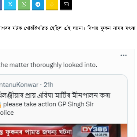
ৱসাগৰৰ মটক গোহাঁইগাঁৱত হৈছিল এই ঘটনা। দিগন্ত ফুকন নামৰ মৎস্য