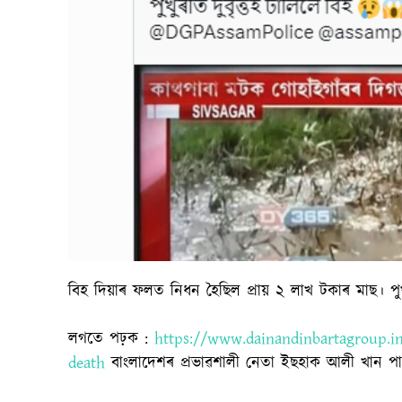
বিহ দিয়াৰ ফলত নিধন হৈছিল প্ৰায় ২ লাখ টকাৰ মাছ। পু
লগতে পঢ়ক :
https://www.dainandinbartagroup.in/
death
বাংলাদেশৰ প্ৰভাৱশালী নেতা ইছহাক আলী খান পান্নাৰ