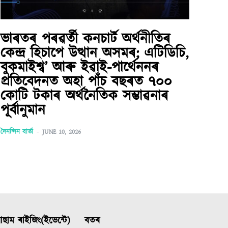
ভাৰতৰ পৰৱৰ্তী কনচাৰ্ট অৰ্থনীতিৰ
কেন্দ্ৰ হিচাপে উত্থান অসমৰ; এটিডিচি,
বুকমাইশ্ব’ আৰু ইৱাই-পাৰ্থেননৰ
প্ৰতিবেদনত অহা পাঁচ বছৰত ৭০০
কোটি টকাৰ অৰ্থনৈতিক সম্ভাৱনাৰ
পূৰ্বানুমান
দৈনন্দিন বাৰ্তা
-
JUNE 10, 2026
ছাম ৰাইজিং(ইভেন্টে)
বতৰ