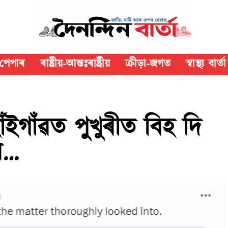
পেপাৰ
ৰাষ্ট্ৰীয়-আন্তঃৰাষ্ট্ৰীয়
ক্রীড়া-জগত
স্বাস্থ্য বাৰ্তা
ইগাঁৱত পুখুৰীত বিহ দি
ীৰ…