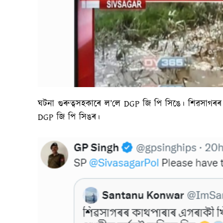
ঘটনা গুৰুত্বসহকাৰে ল’লে DGP জি পি সিঙে। শিৱসাগৰৰ
DGP জি পি সিঙৰ।