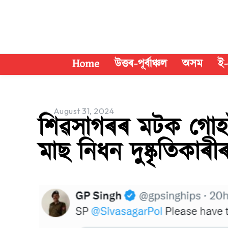
Home
উত্তৰ-পূৰ্বাঞ্চল
অসম
ই-
August 31, 2024
শিৱসাগৰৰ মটক গোহাঁ
মাছ নিধন দুষ্কৃতিকাৰ