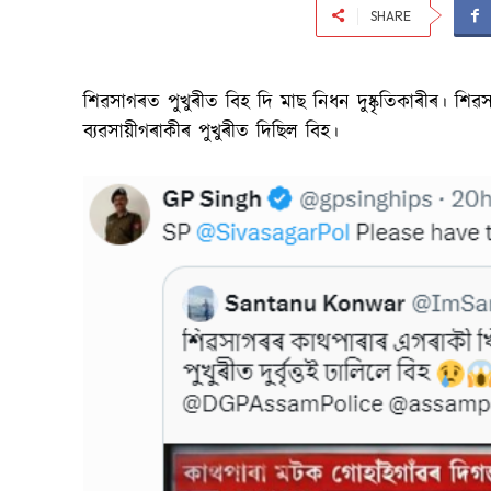
SHARE
শিৱসাগৰত পুখুৰীত বিহ দি মাছ নিধন দুষ্কৃতিকাৰীৰ। শি
ব্যৱসায়ীগৰাকীৰ পুখুৰীত দিছিল বিহ।