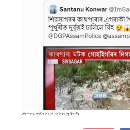
শিৱসাগৰত পুখুৰীত বিহ দি মাছ নিধন দুষ্কৃতিকাৰীৰ