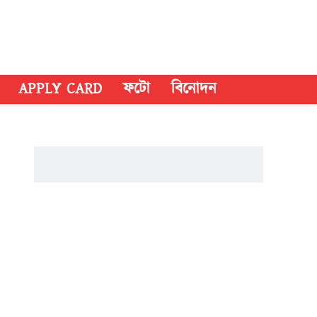
APPLY CARD
ফটো
বিনোদন