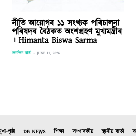
নীতি আয়োগৰ ১১ সংখ্যক পৰিচালনা
পৰিষদৰ বৈঠকত অংশগ্ৰহণ মুখ্যমন্ত্ৰীৰ
। Himanta Biswa Sarma
দৈনন্দিন বাৰ্তা
-
JUNE 11, 2026
ুখ্য-পৃষ্ঠা
DB NEWS
শিক্ষা
সম্পাদকীয়
স্থানীয় বাৰ্তা
আ