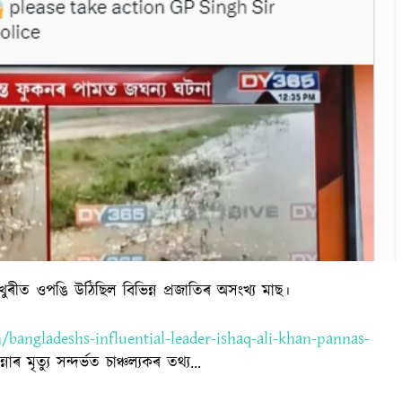
খুৰীত ওপঙি উঠিছিল বিভিন্ন প্ৰজাতিৰ অসংখ্য মাছ।
bangladeshs-influential-leader-ishaq-ali-khan-pannas-
 মৃত্যু সন্দৰ্ভত চাঞ্চল্যকৰ তথ্য…