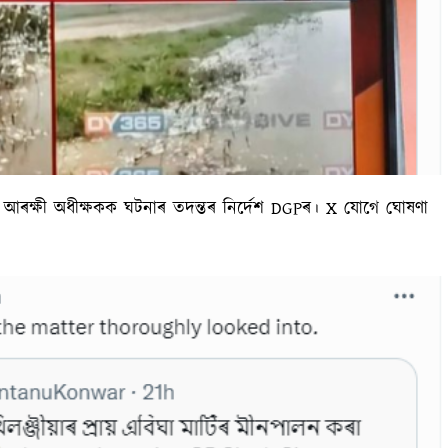
 আৰক্ষী অধীক্ষকক ঘটনাৰ তদন্তৰ নিৰ্দেশ DGPৰ। X যোগে ঘোষণা