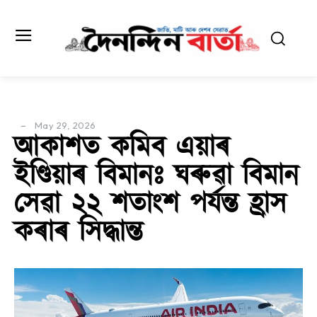
May 29, 2026
আকাশত কমিব এয়াৰ
ইণ্ডিয়াৰ বিমানঃ ঘৰুৱা বিমান
সেৱা ২২ শতাংশ পৰ্যন্ত হ্ৰাস
কৰাৰ সিদ্ধান্ত