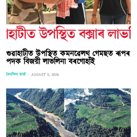
গুৱাহাটীত উপস্থিত কমনৱেলথ গেমছত ৰূপৰ
পদক বিজয়ী লাভলিনা বৰগোহাঁই
দৈনন্দিন বাৰ্তা
-
AUGUST 5, 2026