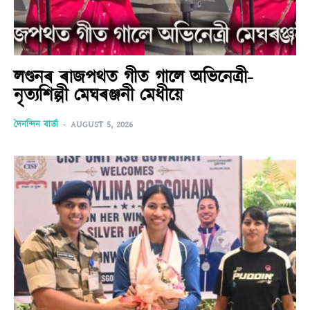
লণ্ডনৰ ৰাজপথত গীত গালে অভিনেত্ৰী-
নৃত্যশিল্পী মেঘৰঞ্জনী মেধীয়ে
দৈনন্দিন বাৰ্তা
-
AUGUST 5, 2026