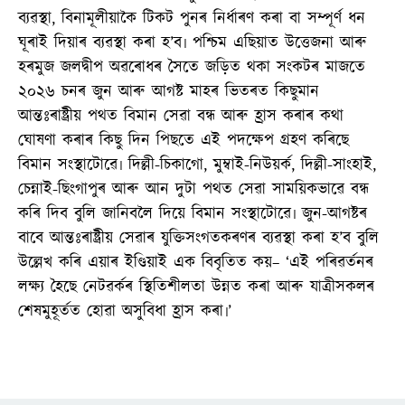
ব্যৱস্থা, বিনামূলীয়াকৈ টিকট পুনৰ নিৰ্ধাৰণ কৰা বা সম্পূৰ্ণ ধন
ঘূৰাই দিয়াৰ ব্যৱস্থা কৰা হ’ব৷ পশ্চিম এছিয়াত উত্তেজনা আৰু
হৰমুজ জলদ্বীপ অৱৰোধৰ সৈতে জড়িত থকা সংকটৰ মাজতে
২০২৬ চনৰ জুন আৰু আগষ্ট মাহৰ ভিতৰত কিছুমান
আন্তঃৰাষ্ট্ৰীয় পথত বিমান সেৱা বন্ধ আৰু হ্ৰাস কৰাৰ কথা
ঘোষণা কৰাৰ কিছু দিন পিছতে এই পদক্ষেপ গ্ৰহণ কৰিছে
বিমান সংস্থাটোৱে৷ দিল্লী-চিকাগো, মুম্বাই-নিউয়ৰ্ক, দিল্লী-সাংহাই,
চেন্নাই-ছিংগাপুৰ আৰু আন দুটা পথত সেৱা সাময়িকভাৱে বন্ধ
কৰি দিব বুলি জানিবলৈ দিয়ে বিমান সংস্থাটোৱে৷ জুন-আগষ্টৰ
বাবে আন্তঃৰাষ্ট্ৰীয় সেৱাৰ যুক্তিসংগতকৰণৰ ব্যৱস্থা কৰা হ’ব বুলি
উল্লেখ কৰি এয়াৰ ইণ্ডিয়াই এক বিবৃতিত কয়– ‘এই পৰিৱৰ্তনৰ
লক্ষ্য হৈছে নেটৱৰ্কৰ স্থিতিশীলতা উন্নত কৰা আৰু যাত্ৰীসকলৰ
শেষমুহূৰ্তত হোৱা অসুবিধা হ্ৰাস কৰা৷’