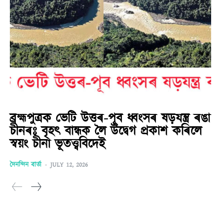
ব্ৰহ্মপুত্ৰক ভেটি উত্তৰ-পূব ধ্বংসৰ ষড়যন্ত্ৰ ৰঙা
চীনৰঃ বৃহৎ বান্ধক লৈ উদ্বেগ প্ৰকাশ কৰিলে
স্বয়ং চীনা ভূতত্ত্ববিদেই
দৈনন্দিন বাৰ্তা
-
JULY 12, 2026