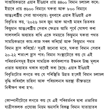
সাপ্তাহিকভাৱে এয়াৰ ইণ্ডিয়াৰ প্ৰায় ৪৪০০ বিমান চলাচল কৰে৷
ইয়াৰে প্ৰায় ৩৬০০ বিমানে ঘৰুৱা আৰু ৮০০ বিমানে
আন্তঃৰাষ্ট্ৰীয় সেৱা আগবঢ়ায়৷ বুধবাৰে এয়াৰ ইণ্ডিয়াই এক
বিবৃতিত কয়, ‘২০২৬ চনৰ জুন আৰু আগষ্ট মাহৰ ভিতৰত
কিছুমান আন্তঃৰাষ্ট্ৰীয় সেৱাৰ ক্ষেত্ৰত আমি পূৰ্বে ঘোষণা কৰা
সালসলনি অব্যাহত ৰাখি একে সময়তে কিছুমান ঘৰুৱা পথত
সাময়িকভাৱে কাম-কাজ সৰল কৰিছোঁ আৰু কিছুমান পথত
বিমান হ্ৰাস কৰিছোঁ৷’ সূত্ৰই জনোৱা মতে, ঘৰুৱা বিমান সেৱাৰ
২০-২২ শতাংশ হ্ৰাস পাব৷ বিমান সংস্থাটোৱে কয় যে এই
পৰিৱৰ্তনসমূহ ইয়াৰ সামগ্ৰিক কাৰ্যকলাপত ইন্ধনৰ উচ্ছ মূল্যৰ
প্ৰভাৱ অব্যাহত থকাৰ বাবেই কৰা হৈছে৷ এয়াৰ ইণ্ডিয়াই
বিবৃতিটোত লগতে কয় যে পৰিস্থিতি উন্নত হ’লেই বিমান চলাচল
বৃদ্ধি কৰিবলৈ চাহিদা আৰু পৰিচালনাৰ অৱস্থা তীক্ষ্ণভাৱে
নিৰীক্ষণ কৰা হ’ব৷
কোম্পানীটোৱে লগতে কয় যে এই পৰিৱৰ্তনৰ দ্বাৰা প্ৰভাৱিত
যাত্ৰীসকলক প্ৰযোজ্য নিয়ম অনুসৰি বিকল্প বিমান যাতায়াতৰ