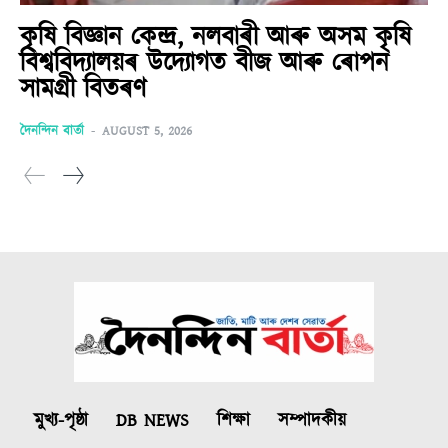
কৃষি বিজ্ঞান কেন্দ্ৰ, নলবাৰী আৰু অসম কৃষি
বিশ্ববিদ্যালয়ৰ উদ্যোগত বীজ আৰু ৰোপন
সামগ্ৰী বিতৰণ
দৈনন্দিন বাৰ্তা
-
AUGUST 5, 2026
মুখ্য-পৃষ্ঠা
DB NEWS
শিক্ষা
সম্পাদকীয়