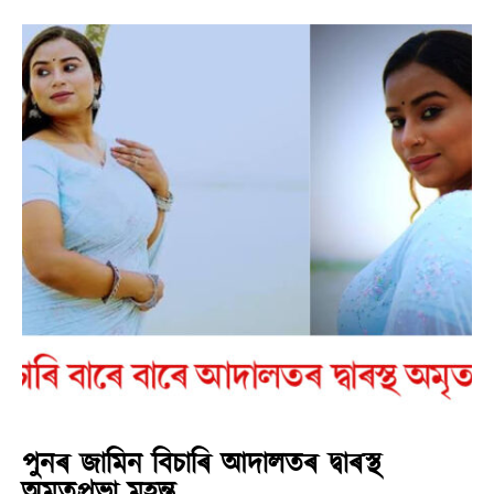
পুনৰ জামিন বিচাৰি আদালতৰ দ্বাৰস্থ
অমৃতপ্ৰভা মহন্ত