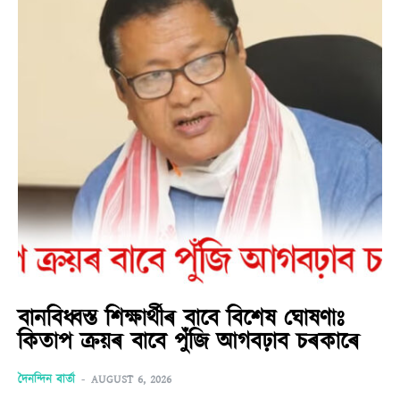
বানবিধ্বস্ত শিক্ষাৰ্থীৰ বাবে বিশেষ ঘোষণাঃ
কিতাপ ক্ৰয়ৰ বাবে পুঁজি আগবঢ়াব চৰকাৰে
দৈনন্দিন বাৰ্তা
-
AUGUST 6, 2026