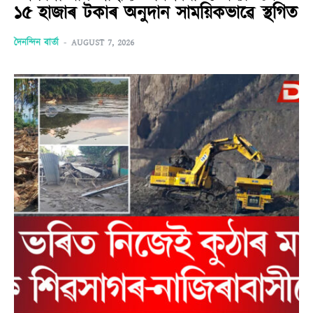
১৫ হাজাৰ টকাৰ অনুদান সাময়িকভাৱে স্থগিত
দৈনন্দিন বাৰ্তা
-
AUGUST 7, 2026