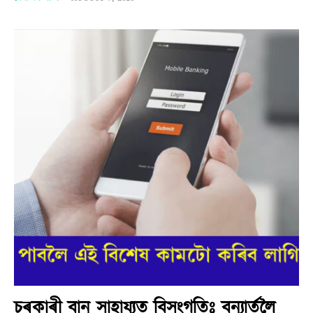
চৰকাৰী বান সাহায্যত বিসংগতিঃ বন্যাৰ্তলৈ