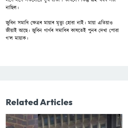
লগে লগে সকলোৱে দুখ প্ৰকাশ কৰিলে। কিন্তু এই খবৰ সচাঁ
নাছিল।
জুবিন সমাধি ক্ষেত্ৰৰ মায়াৰ মৃত্যু হোৱা নাই। মায়া এতিয়াও
জীয়াই আছে। জুবিন গাৰ্গৰ সমাধিৰ কাষতেই পুনৰ দেখা পোৱা
গ’ল মায়াক।
Related Articles