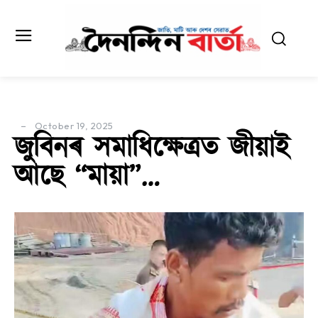
October 19, 2025
জুবিনৰ সমাধিক্ষেত্ৰত জীয়াই
আছে “মায়া”…