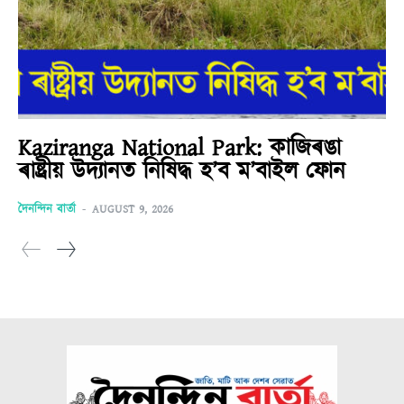
Kaziranga National Park: কাজিৰঙা
ৰাষ্ট্ৰীয় উদ্যানত নিষিদ্ধ হ’ব ম’বাইল ফোন
দৈনন্দিন বাৰ্তা
-
AUGUST 9, 2026