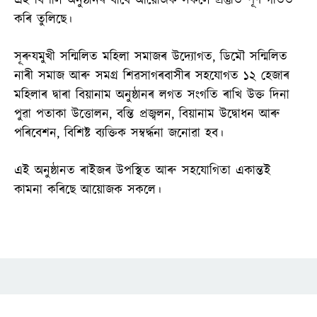
এই বিশাল অনুষ্ঠানৰ বাবে আয়োজক সকলে প্ৰস্তুতি পূর্ণ গতিত
কৰি তুলিছে।
সূৰুযমুখী সন্মিলিত মহিলা সমাজৰ উদ্যোগত, ডিমৌ সন্মিলিত
নাৰী সমাজ আৰু সমগ্র শিৱসাগৰবাসীৰ সহযোগত ১২ হেজাৰ
মহিলাৰ দ্বাৰা বিয়ানাম অনুষ্ঠানৰ লগত সংগতি ৰাখি উক্ত দিনা
পুৱা পতাকা উত্তোলন, বন্তি প্ৰজ্বলন, বিয়ানাম উদ্বোধন আৰু
পৰিবেশন, বিশিষ্ট ব্যক্তিক সম্বৰ্দ্ধনা জনোৱা হব।
এই অনুষ্ঠানত ৰাইজৰ উপস্থিত আৰু সহযোগিতা একান্তই
কামনা কৰিছে আয়োজক সকলে।