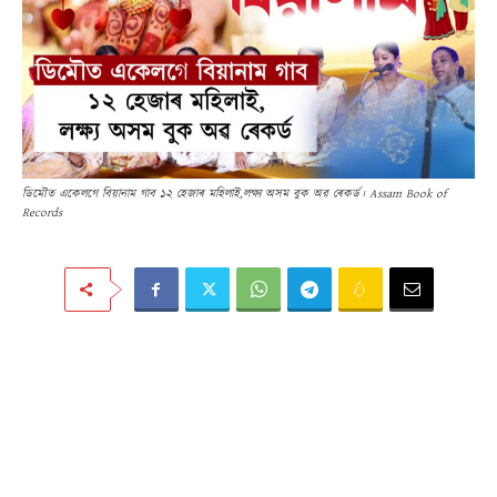
ডিমৌত একেলগে বিয়ানাম গাব ১২ হেজাৰ মহিলাই,লক্ষ্য অসম বুক অৱ ৰেকৰ্ড। Assam Book of
Records