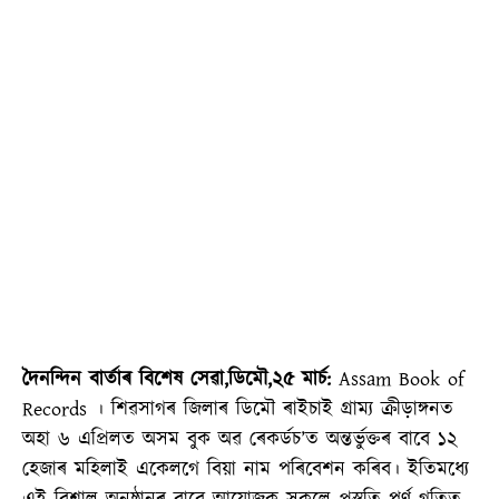
দৈনন্দিন বাৰ্তাৰ বিশেষ সেৱা,ডিমৌ,২৫ মাৰ্চ:
Assam Book of
Records । শিৱসাগৰ জিলাৰ ডিমৌ ৰাইচাই গ্ৰাম্য ক্ৰীড়াঙ্গনত
অহা ৬ এপ্রিলত অসম বুক অৱ ৰেকৰ্ডচ’ত অন্তৰ্ভুক্তৰ বাবে ১২
হেজাৰ মহিলাই একেলগে বিয়া নাম পৰিবেশন কৰিব। ইতিমধ্যে