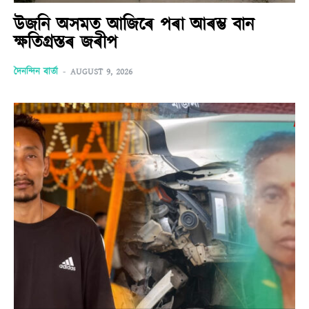
উজনি অসমত আজিৰে পৰা আৰম্ভ বান
ক্ষতিগ্ৰস্তৰ জৰীপ
দৈনন্দিন বাৰ্তা
-
AUGUST 9, 2026