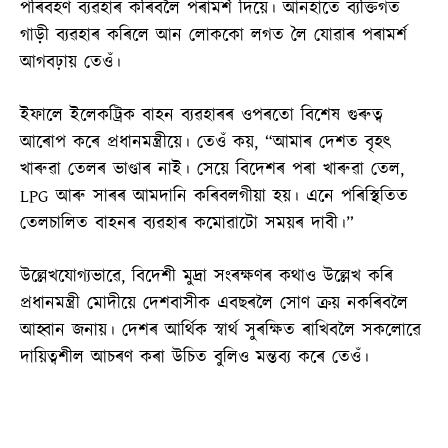
পৰিবহণ ব্যৱহাৰ কৰিবলৈ পৰামৰ্শ দিয়ে। আনহাতে ব্যক্তিগত
গাড়ী ব্যৱহাৰ কৰিলে আন লোককো লগত লৈ যোৱাৰ পৰামৰ্শ
আগবঢ়ায় তেওঁ।
ইফালে ইলেকট্ৰিক বাহন ব্যৱহাৰৰ ওপৰতো বিশেষ গুৰুত্ব
আৰোপ কৰে প্ৰধানমন্ত্ৰীয়ে। তেওঁ কয়, “আমাৰ দেশত বৃহৎ
খাৰুৱা তেলৰ ভাণ্ডাৰ নাই। সেয়ে বিদেশৰ পৰা খাৰুৱা তেল,
LPG আৰু সাৰৰ আমদানি কৰিবলগীয়া হয়। এনে পৰিস্থিতিত
তেলচালিত বাহনৰ ব্যৱহাৰ কমোৱাটো সময়ৰ দাবী।”
উল্লেখযোগ্যভাৱে, বিদেশী মুদ্ৰা সংৰক্ষণৰ কথাও উল্লেখ কৰি
প্ৰধানমন্ত্ৰী মোদীয়ে দেশবাসীক এবছৰলৈ সোণ ক্ৰয় নকৰিবলৈ
আহ্বান জনায়। দেশৰ আৰ্থিক স্বাৰ্থ সুৰক্ষিত ৰাখিবলৈ সকলোৱে
দায়িত্বশীল আচৰণ কৰা উচিত বুলিও মন্তব্য কৰে তেওঁ।