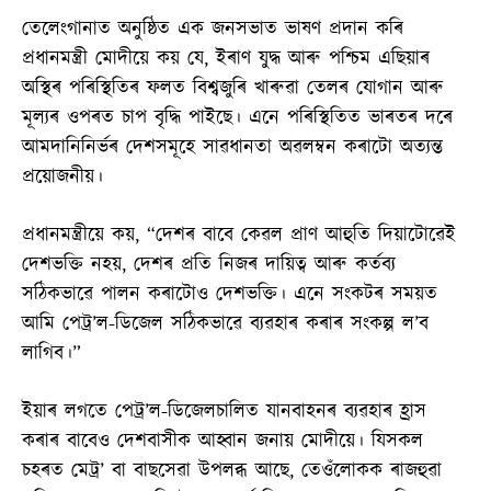
তেলেংগানাত অনুষ্ঠিত এক জনসভাত ভাষণ প্ৰদান কৰি
প্ৰধানমন্ত্ৰী মোদীয়ে কয় যে, ইৰাণ যুদ্ধ আৰু পশ্চিম এছিয়াৰ
অস্থিৰ পৰিস্থিতিৰ ফলত বিশ্বজুৰি খাৰুৱা তেলৰ যোগান আৰু
মূল্যৰ ওপৰত চাপ বৃদ্ধি পাইছে। এনে পৰিস্থিতিত ভাৰতৰ দৰে
আমদানিনিৰ্ভৰ দেশসমূহে সাৱধানতা অৱলম্বন কৰাটো অত্যন্ত
প্ৰয়োজনীয়।
প্ৰধানমন্ত্ৰীয়ে কয়, “দেশৰ বাবে কেৱল প্ৰাণ আহুতি দিয়াটোৱেই
দেশভক্তি নহয়, দেশৰ প্ৰতি নিজৰ দায়িত্ব আৰু কৰ্তব্য
সঠিকভাৱে পালন কৰাটোও দেশভক্তি। এনে সংকটৰ সময়ত
আমি পেট্ৰ’ল-ডিজেল সঠিকভাৱে ব্যৱহাৰ কৰাৰ সংকল্প ল’ব
লাগিব।”
ইয়াৰ লগতে পেট্ৰ’ল-ডিজেলচালিত যানবাহনৰ ব্যৱহাৰ হ্ৰাস
কৰাৰ বাবেও দেশবাসীক আহ্বান জনায় মোদীয়ে। যিসকল
চহৰত মেট্ৰ’ বা বাছসেৱা উপলব্ধ আছে, তেওঁলোকক ৰাজহুৱা