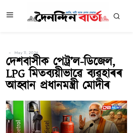
May 11, 2026
দেশবাসীক পেট্ৰ’ল-ডিজেল,
LPG মিতব্যয়ীভাৱে ব্যৱহাৰৰ
আহ্বান প্ৰধানমন্ত্ৰী মোদীৰ