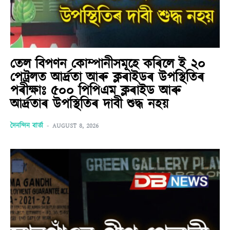
তেল বিপণন কোম্পানীসমূহে কৰিলে ই ২০
পেট্ৰলত আৰ্দ্ৰতা আৰু ক্লৰাইডৰ উপস্থিতিৰ
পৰীক্ষাঃ ৫০০ পিপিএম ক্লৰাইড আৰু
আৰ্দ্ৰতাৰ উপস্থিতিৰ দাবী শুদ্ধ নহয়
দৈনন্দিন বাৰ্তা
-
AUGUST 8, 2026