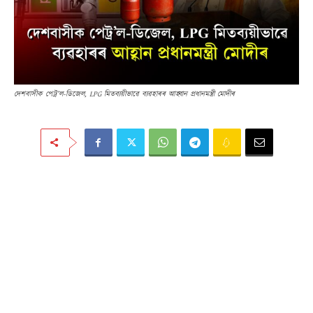
দেশবাসীক পেট্ৰ’ল-ডিজেল, LPG মিতব্যয়ীভাৱে ব্যৱহাৰৰ আহ্বান প্ৰধানমন্ত্ৰী মোদীৰ