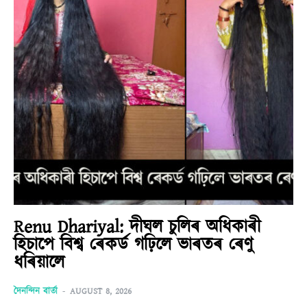
Renu Dhariyal: দীঘল চুলিৰ অধিকাৰী
হিচাপে বিশ্ব ৰেকৰ্ড গঢ়িলে ভাৰতৰ ৰেণু
ধৰিয়ালে
দৈনন্দিন বাৰ্তা
-
AUGUST 8, 2026