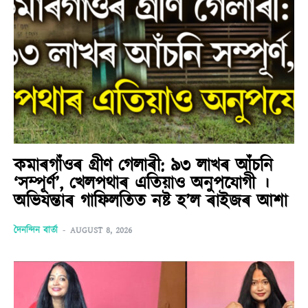
কমাৰগাঁওৰ গ্ৰীণ গেলাৰী: ৯৩ লাখৰ আঁচনি
‘সম্পূৰ্ণ’, খেলপথাৰ এতিয়াও অনুপযোগী ।
অভিযন্তাৰ গাফিলতিত নষ্ট হ’ল ৰাইজৰ আশা
দৈনন্দিন বাৰ্তা
-
AUGUST 8, 2026