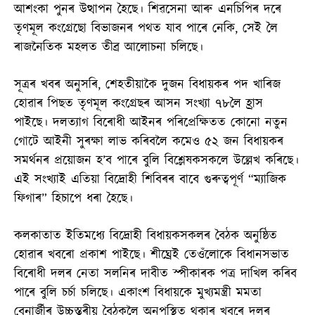
আশংকা পুনৰ উত্থাপন হৈছে। শিৱসেনা আৰু এনচিপিৰ দৰে
তৃণমূল কংগ্ৰেছো বিভাজনৰ পথত যাব পাৰে নেকি, সেই লৈ
ৰাজনৈতিক মহলত তীব্ৰ আলোচনা চলিছে।
সূত্ৰৰ খবৰ অনুসৰি, শেহতীয়াকৈ দুজন বিধায়কৰ পদ খাৰিজ
হোৱাৰ পিছত তৃণমূল কংগ্ৰেছৰ আসন সংখ্যা ৭৮লৈ হ্ৰাস
পাইছে। দলত্যাগ বিৰোধী আইনৰ পৰিপ্ৰেক্ষিতত কোনো নতুন
গোটে আইনী সুৰক্ষা লাভ কৰিবলৈ কমেও ৫২ জন বিধায়কৰ
সমৰ্থনৰ প্ৰয়োজন হ’ব পাৰে বুলি বিশ্লেষকসকলে উল্লেখ কৰিছে।
এই সংখ্যাই এতিয়া বিদ্ৰোহী শিবিৰৰ বাবে গুৰুত্বপূর্ণ “ম্যাজিক
ফিগাৰ” হিচাপে ধৰা হৈছে।
কলকাতাত ইতিমধ্যে বিদ্ৰোহী বিধায়কসকলৰ বৈঠক অনুষ্ঠিত
হোৱাৰ খবৰো প্ৰকাশ পাইছে। শীঘ্ৰেই তেওঁলোকে বিধানসভাত
বিৰোধী দলৰ নেতা সলনিৰ দাবীত স্পীকাৰক পত্ৰ দাখিল কৰিব
পাৰে বুলি চৰ্চা চলিছে। একাংশ বিধায়কে মুখ্যমন্ত্ৰী মমতা
বেনাৰ্জীৰ উচ্চস্তৰীয় বৈঠকলৈ অনুপস্থিত থকাৰ খবৰে দলৰ