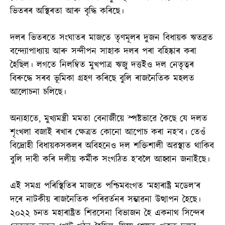
ভিতৰৰ অস্থিৰতা আৰু বৃদ্ধি কৰিছে।
দলৰ ভিতৰতে সংঘাতৰ মাজতে তৃণমূলৰ দুজন বিধায়ক ঋতব্ৰত
বন্দ্যোপাধ্যায় আৰু সন্দীপন সাহাক দলৰ পৰা বহিষ্কাৰ কৰা
হৈছিল। লগতে নিলম্বিত মুখপাত্ৰ ঋজু দত্তইও দল নেতৃত্বৰ
বিৰুদ্ধে সৰব ভূমিকা গ্ৰহণ কৰিছে বুলি ৰাজনৈতিক মহলত
আলোচনা চলিছে।
অন্যহাতে, মুখ্যমন্ত্ৰী মমতা বেনাৰ্জীয়ে স্পষ্টভাৱে কৈছে যে দলত
শৃংখলা বজাই ৰখাৰ ক্ষেত্ৰত কোনো আপোচ কৰা নহ’ব। তেওঁ
বিদ্ৰোহী বিধায়কসকলৰ অবিহনেও দল শক্তিশালী অৱস্থাত থাকিব
বুলি দাবী কৰি দলীয় কৰ্মীক সংগঠিত হ’বলৈ আহ্বান জনাইছে।
এই সমগ্ৰ পৰিস্থিতিৰ মাজতে পশ্চিমবংগত ‘মহাৰাষ্ট্ৰ মডেল’ৰ
দৰে নাটকীয় ৰাজনৈতিক পৰিৱৰ্তনৰ সম্ভাৱনা উত্থাপন হৈছে।
২০২২ চনত মহাৰাষ্ট্ৰত শিৱসেনা বিভাজন হৈ একনাথ সিন্দেৰ