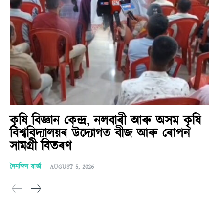
কৃষি বিজ্ঞান কেন্দ্ৰ, নলবাৰী আৰু অসম কৃষি
বিশ্ববিদ্যালয়ৰ উদ্যোগত বীজ আৰু ৰোপন
সামগ্ৰী বিতৰণ
দৈনন্দিন বাৰ্তা
-
AUGUST 5, 2026