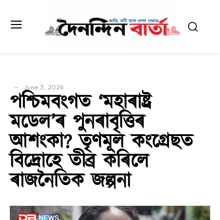
June 3, 2026
পশ্চিমবংগত ‘মহাৰাষ্ট্ৰ
মডেল’ৰ পুনৰাবৃত্তিৰ
আশংকা? তৃণমূল কংগ্ৰেছত
বিদ্ৰোহে তীব্ৰ কৰিলে
ৰাজনৈতিক জল্পনা