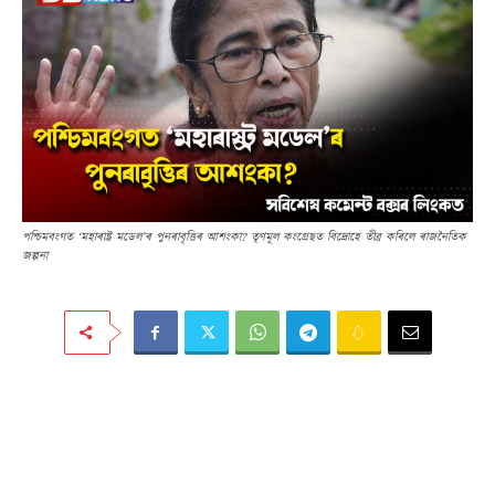
পশ্চিমবংগত ‘মহাৰাষ্ট্ৰ মডেল’ৰ পুনৰাবৃত্তিৰ আশংকা? তৃণমূল কংগ্ৰেছত বিদ্ৰোহে তীব্ৰ কৰিলে ৰাজনৈতিক
জল্পনা