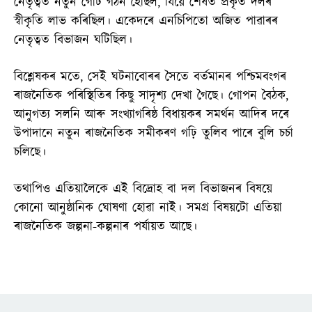
নেতৃত্বত নতুন গোট গঠন হৈছিল, যিয়ে শেষত প্ৰকৃত দলৰ
স্বীকৃতি লাভ কৰিছিল। একেদৰে এনচিপিতো অজিত পাৱাৰৰ
নেতৃত্বত বিভাজন ঘটিছিল।
বিশ্লেষকৰ মতে, সেই ঘটনাবোৰৰ সৈতে বৰ্তমানৰ পশ্চিমবংগৰ
ৰাজনৈতিক পৰিস্থিতিৰ কিছু সাদৃশ্য দেখা গৈছে। গোপন বৈঠক,
আনুগত্য সলনি আৰু সংখ্যাগৰিষ্ঠ বিধায়কৰ সমৰ্থন আদিৰ দৰে
উপাদানে নতুন ৰাজনৈতিক সমীকৰণ গঢ়ি তুলিব পাৰে বুলি চৰ্চা
চলিছে।
তথাপিও এতিয়ালৈকে এই বিদ্ৰোহ বা দল বিভাজনৰ বিষয়ে
কোনো আনুষ্ঠানিক ঘোষণা হোৱা নাই। সমগ্ৰ বিষয়টো এতিয়া
ৰাজনৈতিক জল্পনা-কল্পনাৰ পৰ্যায়ত আছে।