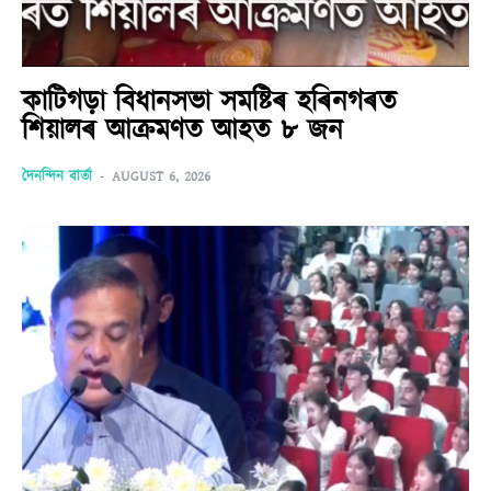
কাটিগড়া বিধানসভা সমষ্টিৰ হৰিনগৰত
শিয়ালৰ আক্ৰমণত আহত ৮ জন
দৈনন্দিন বাৰ্তা
-
AUGUST 6, 2026