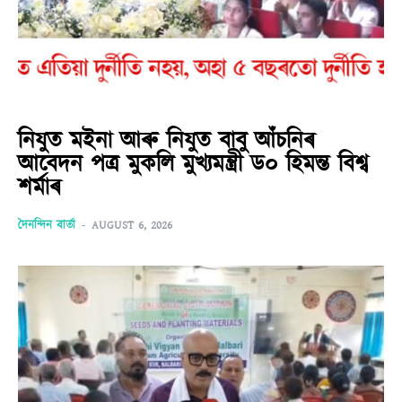
নিযুত মইনা আৰু নিযুত বাবু আঁচনিৰ
আবেদন পত্ৰ মুকলি মুখ্যমন্ত্ৰী ড০ হিমন্ত বিশ্ব
শৰ্মাৰ
দৈনন্দিন বাৰ্তা
-
AUGUST 6, 2026