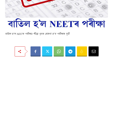
বাতিল হ’ল NEETৰ পৰীক্ষাঃ শীঘ্ৰে পুনৰ ঘোষণা হ’ব পৰীক্ষাৰ সূচী