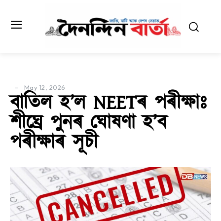
May 12, 2026
বাতিল হ’ল NEETৰ পৰীক্ষাঃ
শীঘ্ৰে পুনৰ ঘোষণা হ’ব
পৰীক্ষাৰ সূচী