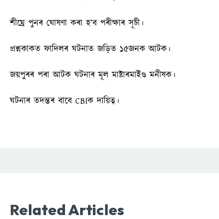
শীঘ্ৰে পুনৰ ঘোষণা কৰা হ’ব পৰীক্ষাৰ সূচী।
প্ৰশ্নকাকত ফাদিলৰ ঘটনাত জড়িত ১৫জনক আটক।
জয়পুৰৰ পৰা আটক ঘটনাৰ মূল মাষ্টাৰমাইণ্ড মনীষক।
ঘটনাৰ তদন্তৰ বাবে CBIক দায়িত্ব।
Related Articles