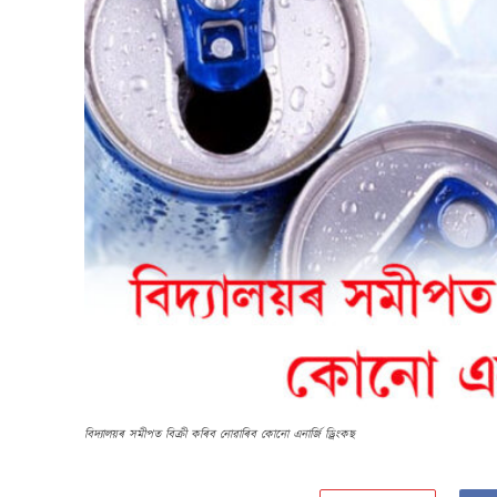
বিদ্যালয়ৰ সমীপত বিক্ৰী কৰিব নোৱাৰিব কোনো এনাৰ্জি ড্ৰিংকছ