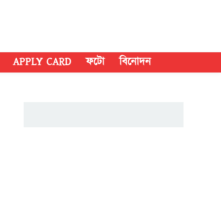
APPLY CARD
ফটো
বিনোদন