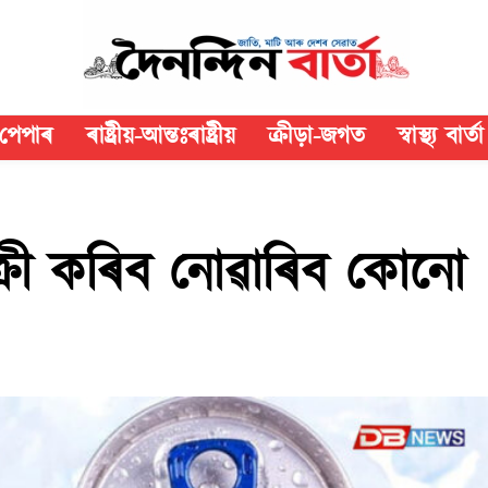
পেপাৰ
ৰাষ্ট্ৰীয়-আন্তঃৰাষ্ট্ৰীয়
ক্রীড়া-জগত
স্বাস্থ্য বাৰ্তা
ক্ৰী কৰিব নোৱাৰিব কোনো