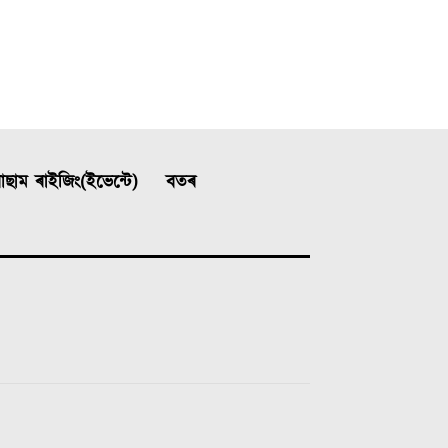
ছাম ৰাইজিং(ইভেন্টে)
বতৰ