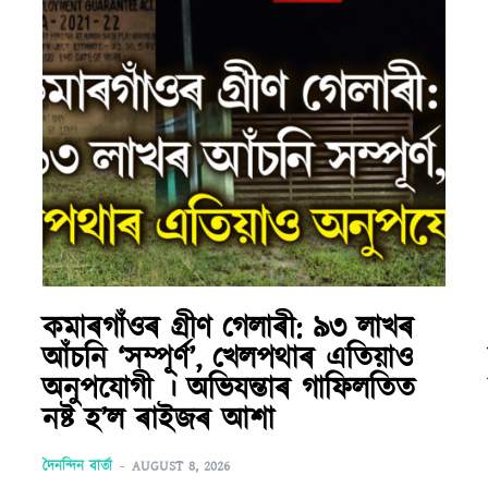
কমাৰগাঁওৰ গ্ৰীণ গেলাৰী: ৯৩ লাখৰ
আঁচনি ‘সম্পূৰ্ণ’, খেলপথাৰ এতিয়াও
অনুপযোগী । অভিযন্তাৰ গাফিলতিত
নষ্ট হ’ল ৰাইজৰ আশা
দৈনন্দিন বাৰ্তা
-
AUGUST 8, 2026