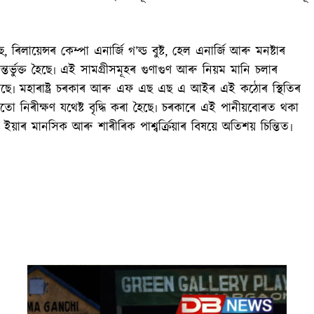
ায়েন্সৰ কেম্পা এনাৰ্জি গ’ল্ড বুষ্ট, হেল এনাৰ্জি আৰু মনষ্টাৰ
অন্তৰ্ভুক্ত হৈছে৷ এই সামগ্ৰীসমূহৰ গুণাগুণ আৰু নিয়ম মানি চলাৰ
িছে৷ মহাৰাষ্ট্ৰ চৰকাৰ আৰু এফ এছ এছ এ আইৰ এই কঠোৰ স্থিতিৰ
ৰতো নিৰীক্ষণ যথেষ্ট বৃদ্ধি কৰা হৈছে৷ চৰকাৰে এই পানীয়বোৰত থকা
য়াৰ মানসিক আৰু শাৰীৰিক পাশ্বৰ্ক্ৰিয়াৰ বিষয়ে অতিশয় চিন্তিত৷