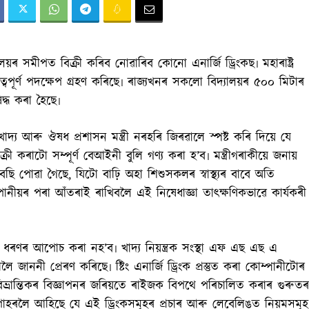
িদ্যালয়ৰ সমীপত বিক্ৰী কৰিব নোৱাৰিব কোনো এনাৰ্জি ড্ৰিংকছ৷ মহাৰাষ্ট্ৰ
ৰুত্বপূৰ্ণ পদক্ষেপ গ্ৰহণ কৰিছে৷ ৰাজ্যখনৰ সকলো বিদ্যালয়ৰ ৫০০ মিটাৰ
ষিদ্ধ কৰা হৈছে৷
্য আৰু ঔষধ প্ৰশাসন মন্ত্ৰী নৰহৰি জিৰৱালে স্পষ্ট কৰি দিয়ে যে
ী কৰাটো সম্পূৰ্ণ বেআইনী বুলি গণ্য কৰা হ’ব৷ মন্ত্ৰীগৰাকীয়ে জনায়
বেছি পোৱা গৈছে, যিটো বাঢ়ি অহা শিশুসকলৰ স্বাস্থ্যৰ বাবে অতি
 পানীয়ৰ পৰা আঁতৰাই ৰাখিবলৈ এই নিষেধাজ্ঞা তাৎক্ষণিকভাৱে কাৰ্যকৰী
কোনো ধৰণৰ আপোচ কৰা নহ’ব৷ খাদ্য নিয়ন্ত্ৰক সংস্থা এফ এছ এছ এ
জাননী প্ৰেৰণ কৰিছে৷ ষ্টিং এনাৰ্জি ড্ৰিংক প্ৰস্তুত কৰা কোম্পানীটোৰ
ৰু বিভ্ৰান্তিকৰ বিজ্ঞাপনৰ জৰিয়তে ৰাইজক বিপথে পৰিচালিত কৰাৰ গুৰুতৰ
ৰলৈ আহিছে যে এই ড্ৰিংকসমূহৰ প্ৰচাৰ আৰু লেবেলিঙত নিয়মসমূহ