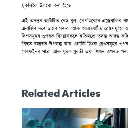
মুকলিকৈ উলংঘা কৰা হৈছে৷
এই তদন্তৰ আউটিত ৰেড বুল, পেপছিকোৰ এড্ৰেনালিন ৰাছ, ৰিল
এনাৰ্জিৰ দৰে ডাঙৰ ঘৰুৱা আৰু আন্তঃৰাষ্ট্ৰীয় ব্ৰেণ্ডসমূহো 
দিশসমূহৰ ওপৰত বিষয়াসকলে ইতিমধ্যে তদন্ত আৰম্ভ কৰ
পিছত বজাৰত উপলব্ধ আন এনাৰ্জি ড্ৰিংক ব্ৰেণ্ডসমূহৰ ওপ
কেফেইনৰ মাত্ৰা আৰু যুৱক-যুৱতী তথা শিশুৰ ওপৰত পৰা ই
Related Articles