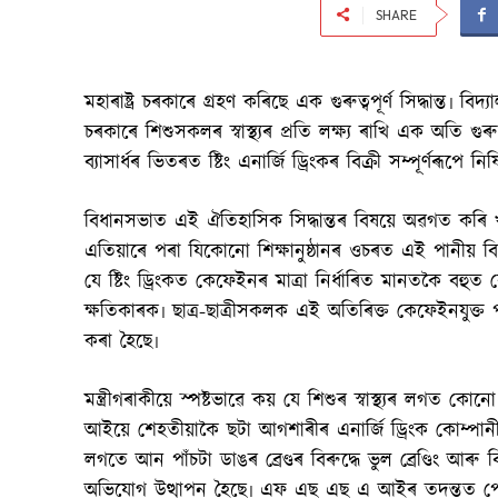
SHARE
মহাৰাষ্ট্ৰ চৰকাৰে গ্ৰহণ কৰিছে এক গুৰুত্বপূৰ্ণ সিদ্ধান্ত৷ ব
চৰকাৰে শিশুসকলৰ স্বাস্থ্যৰ প্ৰতি লক্ষ্য ৰাখি এক অতি গু
ব্যাসাৰ্ধৰ ভিতৰত ষ্টিং এনাৰ্জি ড্ৰিংকৰ বিক্ৰী সম্পূৰ্ণৰূপে নি
বিধানসভাত এই ঐতিহাসিক সিদ্ধান্তৰ বিষয়ে অৱগত কৰি খাদ
এতিয়াৰে পৰা যিকোনো শিক্ষানুষ্ঠানৰ ওচৰত এই পানীয় বিক্ৰ
যে ষ্টিং ড্ৰিংকত কেফেইনৰ মাত্ৰা নিৰ্ধাৰিত মানতকৈ বহুত 
ক্ষতিকাৰক৷ ছাত্ৰ-ছাত্ৰীসকলক এই অতিৰিক্ত কেফেইনযুক্ত
কৰা হৈছে৷
মন্ত্ৰীগৰাকীয়ে স্পষ্টভাৱে কয় যে শিশুৰ স্বাস্থ্যৰ লগত 
আইয়ে শেহতীয়াকৈ ছটা আগশাৰীৰ এনাৰ্জি ড্ৰিংক কোম্পানীলৈ 
লগতে আন পাঁচটা ডাঙৰ ব্ৰেণ্ডৰ বিৰুদ্ধে ভুল ব্ৰেণ্ডিং আ
অভিযোগ উত্থাপন হৈছে৷ এফ এছ এছ এ আইৰ তদন্তত পোহ