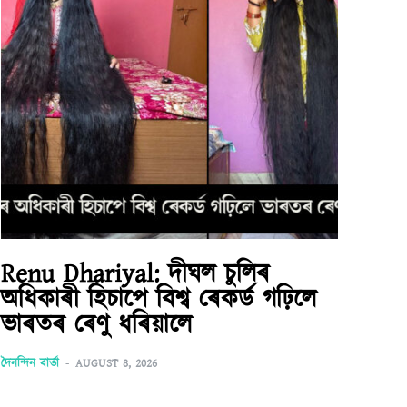
Renu Dhariyal: দীঘল চুলিৰ
অধিকাৰী হিচাপে বিশ্ব ৰেকৰ্ড গঢ়িলে
ভাৰতৰ ৰেণু ধৰিয়ালে
দৈনন্দিন বাৰ্তা
-
AUGUST 8, 2026