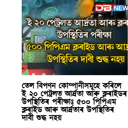
তেল বিপণন কোম্পানীসমূহে কৰিলে
ই ২০ পেট্ৰলত আৰ্দ্ৰতা আৰু ক্লৰাইডৰ
উপস্থিতিৰ পৰীক্ষাঃ ৫০০ পিপিএম
ক্লৰাইড আৰু আৰ্দ্ৰতাৰ উপস্থিতিৰ
দাবী শুদ্ধ নহয়