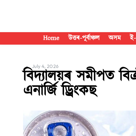
Home
উত্তৰ-পূৰ্বাঞ্চল
অসম
ই-
July 4, 2026
বিদ্যালয়ৰ সমীপত বি
এনাৰ্জি ড্ৰিংকছ