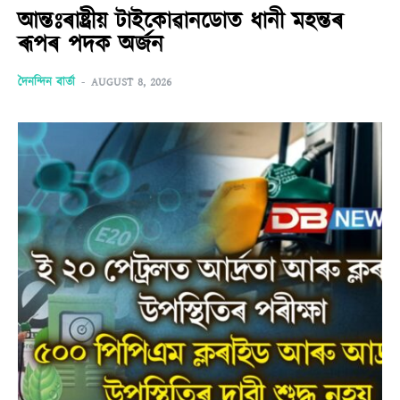
আন্তঃৰাষ্ট্ৰীয় টাইকোৱানডোত ধানী মহন্তৰ
ৰূপৰ পদক অৰ্জন
দৈনন্দিন বাৰ্তা
-
AUGUST 8, 2026