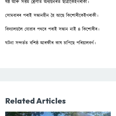
ষষ্ঠ আৰু সপ্তম শ্ৰেণীত অধ্যয়নৰত ছাত্ৰীকেইগৰাকী।
সোমবাৰৰ পৰাই সন্ধানহীন হৈ আছে কিশোৰীকেইগৰাকী।
বিদ্যালয়লৈ যোৱাৰ পথৰে পৰাই সন্ধান নাই ৪ কিশোৰীৰ।
ঘটনা সন্দৰ্ভত বশিষ্ঠ আৰক্ষীৰ কাষ চাপিছে পৰিয়ালবৰ্গ।
Related Articles