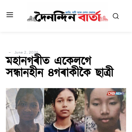
June 2, 2026
মহানগৰীত একেলগে
সন্ধানহীন ৪গৰাকীকৈ ছাত্ৰী