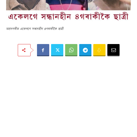
মহানগৰীত একেলগে সন্ধানহীন ৪গৰাকীকৈ ছাত্ৰী