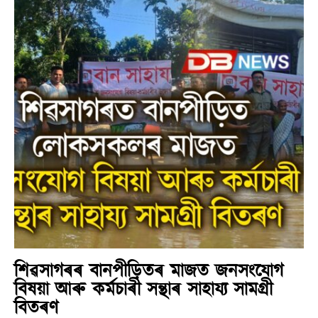
শিৱসাগৰৰ বানপীড়িতৰ মাজত জনসংযোগ
বিষয়া আৰু কৰ্মচাৰী সন্থাৰ সাহায্য সামগ্ৰী
বিতৰণ