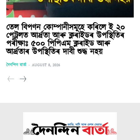
তেল বিপণন কোম্পানীসমূহে কৰিলে ই ২০
পেট্ৰলত আৰ্দ্ৰতা আৰু ক্লৰাইডৰ উপস্থিতিৰ
পৰীক্ষাঃ ৫০০ পিপিএম ক্লৰাইড আৰু
আৰ্দ্ৰতাৰ উপস্থিতিৰ দাবী শুদ্ধ নহয়
দৈনন্দিন বাৰ্তা
-
AUGUST 8, 2026