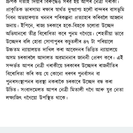
গ্ৰুপক গতাই দিয়াৰ বিৰুদ্ধেও সৰৱ হয় আপৰ নেত্ৰী গৰাকী।
প্ৰাকৃতিক ভাৰসাম্য ৰক্ষাৰ স্বাৰ্থত দুষ্প্ৰাপ্য হলৌ বান্দৰৰ বাসভূমি
গিবন অভয়াৰণ্যত খননৰ পৰিকল্পনা প্ৰত্যাহাৰ কৰিবলৈ আহ্বান
জনায়। ইপিনে, ৰাজ্য চৰকাৰে হকে-বিহকে চলোৱা উচ্ছেদ
অভিযানৰো তীব্ৰ বিৰোধিতা কৰে পুনম গগৈয়ে। শেহতীয়া ভাৱে
উচ্ছেদৰ বলি হোৱা সোণাপুৰৰ কচুতলীৰ ৪৭ টা পৰিয়ালে
উচ্চতম ন্যায়ালয়ত দাখিল কৰা আবেদনৰ ভিত্তিত ন্যায়ালয়ে
অসম চৰকাৰলৈ আদালত অৱমাননাৰ জাননী প্ৰেৰণ কৰে। এই
সন্দৰ্ভত আপৰ নেত্ৰী গৰাকীয়ে চৰকাৰৰ উচ্ছেদৰ ৰাজনীতিৰ
বিৰোধিতা কৰি কয় যে কোনো ধৰণৰ পুনৰ্বাসন বা
পুনৰসংস্থাপনৰ ব্যৱস্থা নকৰাকৈ চৰকাৰে উচ্ছেদ বন্ধ কৰা
উচিত। সংবাদমেলত আপৰ নেত্ৰী মিতালী গগৈ আৰু যুৱ নেতা
লক্ষ্যজিৎ গগৈয়ো উপস্থিত থাকে।