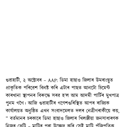
গুৱাহাটী, ২ অক্টোবৰ – AAP: ডিমা হাছাও জিলাৰ উমৰাংছুত
প্ৰাকৃতিক পৰিৱেশ বিনষ্ট কৰি এটাৰ পাছত আনটো চিমেন্ট
কাৰখানা স্থাপনৰ বিৰুদ্ধে সৰৱ হ’ল আম আদমী পাৰ্টিৰ মুখপাত্ৰ
পুনম গগৈ। আজি গুৱাহাটীৰ গণেশগুৰিস্থিত আপৰ ৰাজ্যিক
কাৰ্যালয়ত অনুষ্ঠিত এখন সংবাদমেলত দলৰ নেত্ৰীগৰাকীয়ে কয়,
” বৰ্তমানৰ চৰকাৰে ডিমা হাছাও জিলাৰ খিলঞ্জীয়া জনসাধাৰণক
নিজৰ ভেটি – মাটিৰ পৰা উচ্ছেদ কৰি সেই মাটি পুঁজিপতিক