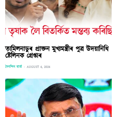
তামিলনাডুৰ প্ৰাক্তন মুখ্যমন্ত্ৰীৰ পুত্ৰ উদয়ানিধি
ষ্টেলিনক গ্ৰেপ্তাৰ
দৈনন্দিন বাৰ্তা
-
AUGUST 4, 2026