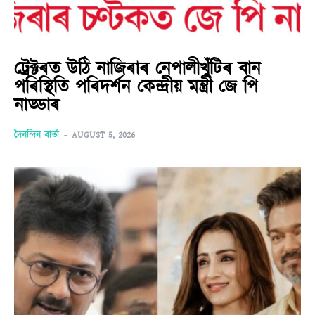
ট্ৰেক্টৰত উঠি নাজিৰাৰ নেপালীখুঁটিৰ বান
পৰিস্থিতি পৰিদৰ্শন কেন্দ্ৰীয় মন্ত্ৰী জে পি
নাড্ডাৰ
দৈনন্দিন বাৰ্তা
-
AUGUST 5, 2026