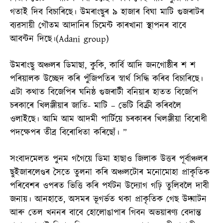
গতাই দিব বিচাৰিছে। উমৰাংছুৰ ৯ হাজাৰ বিঘা মাটি গুজৰাটৰ
ব্যৱসায়ী গৌতম আদানিৰ চিমেন্ট কাৰখানা স্থাপনৰ বাবে
আবন্টন দিছে।(Adani group)
উমৰাংছু অঞ্চলৰ ডিমাছা, কুকি, কাৰ্বি আদি জনগোষ্ঠীৰ শ শ
পৰিয়ালক উচ্ছেদ কৰি পুঁজিপতিৰ স্বাৰ্থ সিদ্ধি কৰিব বিচাৰিছে।
এটা কথাত বিজেপিৰ ঘনিষ্ঠ গুজৰাটী বনিয়াৰ হাতত বিজেপি
চৰকাৰে খিলঞ্জীয়াৰ জাতি- মাটি – ভেটি বিক্ৰী কৰিবলৈ
ওলাইছে। আমি আম আদমী পাৰ্টিয়ে চৰকাৰৰ খিলঞ্জীয়া বিৰোধী
পদক্ষেপৰ তীব্ৰ বিৰোধিতা কৰিছোঁ। ”
সংবাদমেলত পুনম গগৈয়ে ডিমা হাছাও জিলাক উত্তৰ পূৰ্বাঞ্চলৰ
ছুইজাৰলেণ্ডৰ সৈতে তুলনা কৰি অঞ্চলটোৰ মনোমোহা প্ৰাকৃতিক
পৰিবেশৰ ওপৰত ভিত্তি কৰি পৰ্যটন উদ্যোগ গঢ়ি তুলিবলৈ দাবী
জনায়। আনহাতে, অসমৰ ভূগৰ্ভত থকা প্ৰাকৃতিক গেছ উদ্ঘাটন
আৰু তেল খননৰ বাবে হোলোঙাপাৰ গিবন অভয়াৰণ্য বেদান্ত