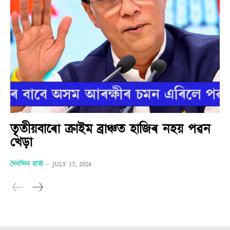
তৃতীয়বাৰো ক্ৰাইম ব্ৰাঞ্চত হাজিৰ নহয় পৱন
খেড়া
দৈনন্দিন বাৰ্তা
-
JULY 17, 2026