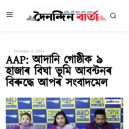
October 2, 2024
AAP: আদানি গোষ্ঠীক ৯
হাজাৰ বিঘা ভূমি আবন্টনৰ
বিৰুদ্ধে আপৰ সংবাদমেল