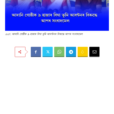
AAP: আদানি গোষ্ঠীক ৯ হাজাৰ বিঘা ভূমি আবন্টনৰ বিৰুদ্ধে আপৰ সংবাদমেল