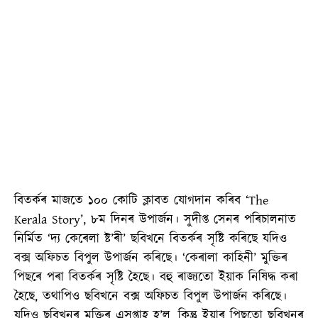
বিতৰ্কৰ মাজতে ১০০ কোটি ক্লাবত যোগদান কৰিব ‘The
Kerala Story’, ৮ম দিনৰ উপাৰ্জন। সুদীপ্ত সেনৰ পৰিচালনাত
নিৰ্মিত ‘দ্য কেৰেলা ষ্ট’ৰী’ ছবিখনে বিতৰ্কৰ সৃষ্টি কৰিছে যদিও
বক্স অফিচত বিপুল উপাৰ্জন কৰিছে। ‘কেৰালা কাহিনী’ মুক্তিৰ
পিছৰে পৰা বিতৰ্কৰ সৃষ্টি হৈছে। বহু ৰাজ্যতো ইয়াক নিষিদ্ধ কৰা
হৈছে, তথাপিও ছবিখনে বক্স অফিচত বিপুল উপাৰ্জন কৰিছে।
যদিও ছবিখনৰ মুক্তিৰ এসপ্তাহ হ’ল, কিন্তু ইয়াৰ পিছতো ছবিখনৰ