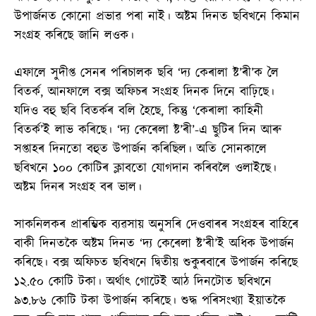
উপাৰ্জনত কোনো প্ৰভাৱ পৰা নাই। অষ্টম দিনত ছবিখনে কিমান
সংগ্ৰহ কৰিছে জানি লওক।
এফালে সুদীপ্ত সেনৰ পৰিচালক ছবি ‘দ্য কেৰালা ষ্ট’ৰী’ক লৈ
বিতৰ্ক, আনফালে বক্স অফিচৰ সংগ্ৰহ দিনক দিনে বাঢ়িছে।
যদিও বহু ছবি বিতৰ্কৰ বলি হৈছে, কিন্তু ‘কেৰালা কাহিনী
বিতৰ্ক’ই লাভ কৰিছে। ‘দ্য কেৰেলা ষ্ট’ৰী’-এ ছুটিৰ দিন আৰু
সপ্তাহৰ দিনতো বহুত উপাৰ্জন কৰিছিল। অতি সোনকালে
ছবিখনে ১০০ কোটিৰ ক্লাবতো যোগদান কৰিবলৈ ওলাইছে।
অষ্টম দিনৰ সংগ্ৰহ বৰ ভাল।
সাকনিলকৰ প্ৰাৰম্ভিক ব্যৱসায় অনুসৰি দেওবাৰৰ সংগ্ৰহৰ বাহিৰে
বাকী দিনতকৈ অষ্টম দিনত ‘দ্য কেৰেলা ষ্ট’ৰী’ই অধিক উপাৰ্জন
কৰিছে। বক্স অফিচত ছবিখনে দ্বিতীয় শুকুৰবাৰে উপাৰ্জন কৰিছে
১২.৫০ কোটি টকা। অৰ্থাৎ গোটেই আঠ দিনটোত ছবিখনে
৯৩.৮৬ কোটি টকা উপাৰ্জন কৰিছে। শুদ্ধ পৰিসংখ্যা ইয়াতকৈ