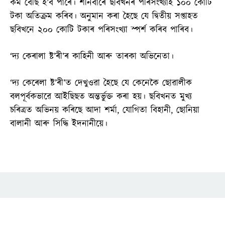
কম বেছি হ’ব পাৰে। শনিবাৰে ছবিখনৰ পৰিসংখ্যাই ১০০ কোটি
টকা অতিক্ৰম কৰিব। অনুমান কৰা হৈছে যে দ্বিতীয় সপ্তাহত
ছবিখনে ২০০ কোটি টকাৰ পৰিসংখ্যা স্পৰ্শ কৰিব পাৰিব।
‘দ্য কেৰালা ষ্ট’ৰী’ৰ কাহিনী আৰু তাৰকা অভিনেতা।
‘দ্য কেৰেলা ষ্ট’ৰী’ত দেখুওৱা হৈছে যে কেনেকৈ ছোৱালীক
বলপূৰ্বকভাৱে আইছিছত অন্তৰ্ভুক্ত কৰা হয়। ছবিখনত মুখ্য
চৰিত্ৰত অভিনয় কৰিছে আদা শৰ্মা, যোগিতা বিহানী, ছোনিয়া
বালানী আৰু সিদ্ধি ইদনানীয়ে।