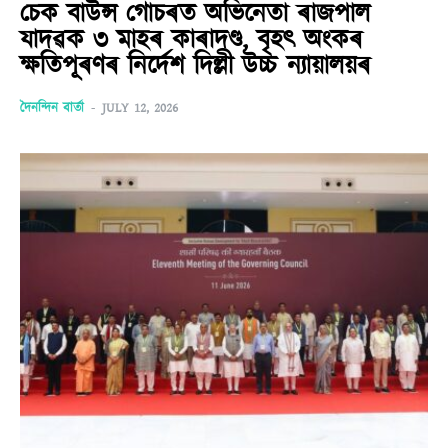
চেক বাউন্স গোচৰত অভিনেতা ৰাজপাল
যাদৱক ৩ মাহৰ কাৰাদণ্ড, বৃহৎ অংকৰ
ক্ষতিপূৰণৰ নিৰ্দেশ দিল্লী উচ্চ ন্যায়ালয়ৰ
দৈনন্দিন বাৰ্তা
-
JULY 12, 2026