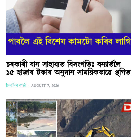
চৰকাৰী বান সাহায্যত বিসংগতিঃ বন্যাৰ্তলৈ
১৫ হাজাৰ টকাৰ অনুদান সাময়িকভাৱে স্থগিত
দৈনন্দিন বাৰ্তা
-
AUGUST 7, 2026