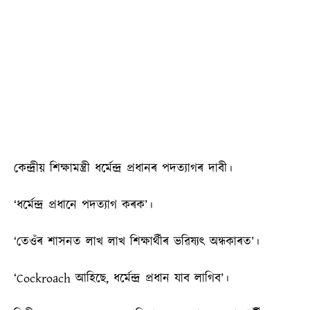
কেন্দ্ৰীয় শিক্ষামন্ত্ৰী ধৰ্মেন্দ্ৰ প্ৰধানৰ পদত্যাগৰ দাবী।
‘ধর্মেন্দ্র প্রধানে পদত্যাগ কৰক’।
‘তেওঁৰ শাসনত লাখ লাখ শিক্ষার্থীৰ ভৱিষ্যৎ অন্ধকাৰত’।
‘Cockroach আহিছে, ধর্মেন্দ্র প্রধান যাব লাগিব’।