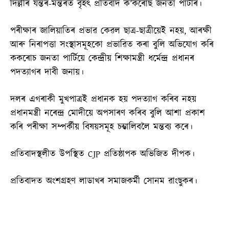
দিল্লীৰ যন্তৰ-মন্তৰত বৃহৎ প্ৰতিবাদ ক’কৰোছ জনতা পাৰ্টীৰ।
পৰীক্ষাৰ জালিয়াতিৰ প্ৰভাৱ কেৱল ছাত্ৰ-ছাত্ৰীয়েই নহয়, আৰক্ষী
আৰু নিৰাপত্তা সংস্থাসমূহকো প্ৰভাৱিত কৰা বুলি অভিযোগ কৰি
ককৰোচ জনতা পাৰ্টিয়ে কেন্দ্ৰীয় শিক্ষামন্ত্ৰী ধৰ্মেন্দ্ৰ প্ৰধানৰ
পদত্যাগৰ দাবী জনায়।
দলৰ এগৰাকী মুখপাত্ৰই প্ৰধানক হয় পদত্যাগ কৰিব নহয়
প্ৰধানমন্ত্ৰী নৰেন্দ্ৰ মোদীয়ে অপসাৰণ কৰিব বুলি আশা প্ৰকাশ
কৰি পৰীক্ষা সম্পৰ্কীয় বিষয়সমূহ চম্ভালিবলৈ মন্তব্য কৰে।
প্ৰতিবাদস্থলীত উপস্থিত CJP প্ৰতিষ্ঠাপক অভিজিত দীপক।
প্ৰতিবাদত অংশগ্ৰহণ লাডাখৰ সমাজকৰ্মী সোনম ৱাংছুকৰ।