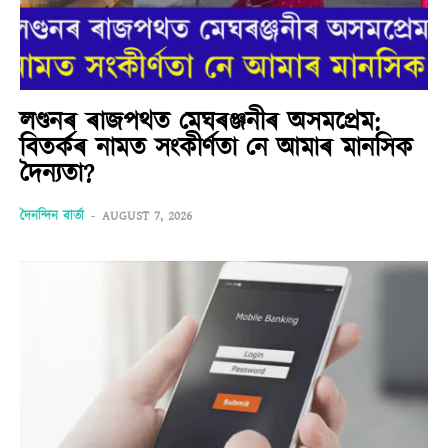
লণ্ডনৰ ৰাজপথত মেঘৰঞ্জনীৰ অসমপ্ৰেম:
বিতৰ্কৰ নামত সংকীৰ্ণতা নে আমাৰ মানসিক
দৈন্যতা?
দৈনন্দিন বাৰ্তা
-
AUGUST 7, 2026