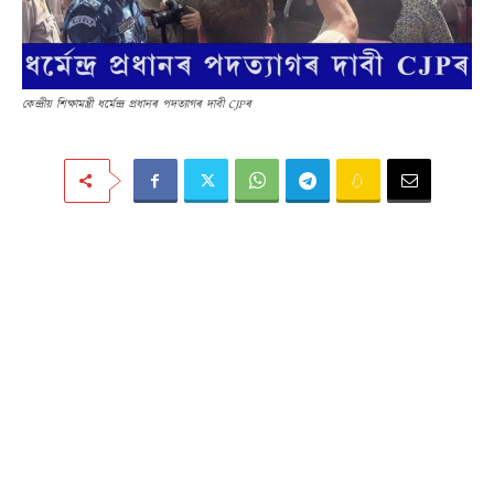
কেন্দ্ৰীয় শিক্ষামন্ত্ৰী ধৰ্মেন্দ্ৰ প্ৰধানৰ পদত্যাগৰ দাবী CJPৰ