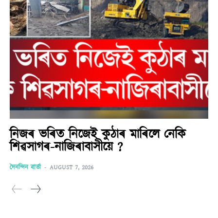
নিজৰ ভৰিত নিজেই কুঠাৰ মাৰিলে নেকি
শিৱসাগৰ-নাজিৰাবাসীয়ে ?
দৈনন্দিন বাৰ্তা
-
AUGUST 7, 2026