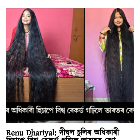
Renu Dhariyal: দীঘল চুলিৰ অধিকাৰী