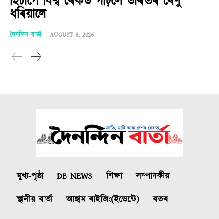
হিচাপে বিশ্ব ৰেকৰ্ড গঢ়িলে ভাৰতৰ ৰেণু
ধৰিয়ালে
দৈনন্দিন বাৰ্তা
-
AUGUST 8, 2026
মুখ্য-পৃষ্ঠা
DB NEWS
শিক্ষা
সম্পাদকীয়
স্থানীয় বাৰ্তা
আছাম ৰাইজিং(ইভেন্টে)
বতৰ