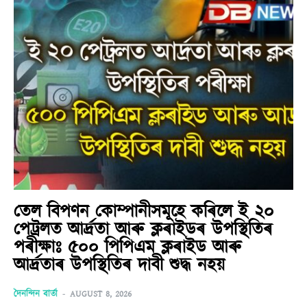
তেল বিপণন কোম্পানীসমূহে কৰিলে ই ২০
পেট্ৰলত আৰ্দ্ৰতা আৰু ক্লৰাইডৰ উপস্থিতিৰ
পৰীক্ষাঃ ৫০০ পিপিএম ক্লৰাইড আৰু
আৰ্দ্ৰতাৰ উপস্থিতিৰ দাবী শুদ্ধ নহয়
দৈনন্দিন বাৰ্তা
-
AUGUST 8, 2026