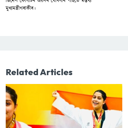
ভিনেশ ফোগাটৰ অৱসৰ ঘোষণাৰ পাছতে মন্তব্য
মুখ্যমন্ত্ৰীগৰাকীৰ।
Related Articles