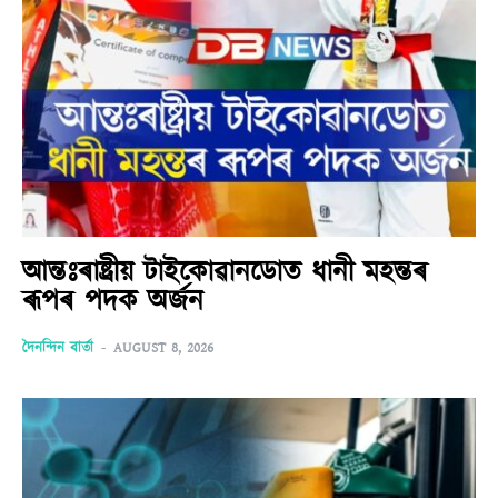
আন্তঃৰাষ্ট্ৰীয় টাইকোৱানডোত ধানী মহন্তৰ
ৰূপৰ পদক অৰ্জন
দৈনন্দিন বাৰ্তা
-
AUGUST 8, 2026