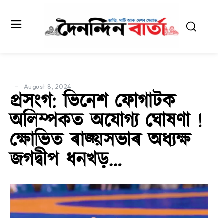
August 8, 2024
প্ৰসংগ: ভিনেশ ফোগাটক
অলিম্পকত অযোগ্য ঘোষণা !
ক্ষোভিত ৰাজ্য়সভাৰ অধ্যক্ষ
জগদ্বীপ ধনখড়…