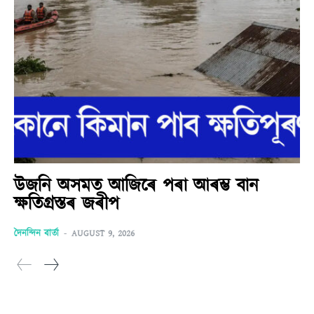
উজনি অসমত আজিৰে পৰা আৰম্ভ বান
ক্ষতিগ্ৰস্তৰ জৰীপ
দৈনন্দিন বাৰ্তা
-
AUGUST 9, 2026