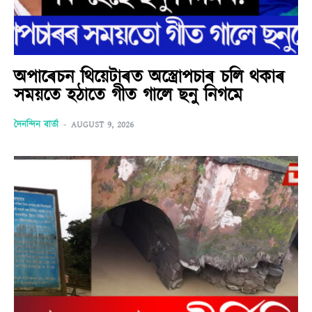
অপাৰেচন থিয়েটাৰত অস্ত্ৰোপচাৰ চলি থকাৰ
সময়তে হঠাতে গীত গালে ছনু নিগমে
দৈনন্দিন বাৰ্তা
-
AUGUST 9, 2026