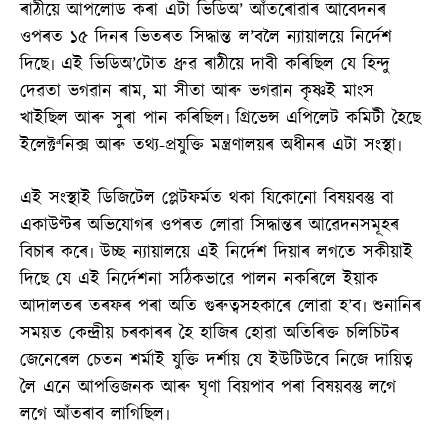
ৰাঠীয়ে আপলোড কৰা এটা ভিডিঅ’ আঁতৰোৱাৰ আবেদনৰ
ওপৰত ১৫ দিনৰ ভিতৰত সিদ্ধান্ত ল’বলৈ ন্যায়ালয়ে নিৰ্দেশ
দিছে৷ এই ভিডিঅ’টোত ধ্ৰুৱ ৰাঠীয়ে দাবী কৰিছিল যে হিন্দু
দেৱতা ভগৱান ৰাম, মা সীতা আৰু ভগৱান কৃষ্ণই মাংস
খাইছিল আৰু সুৰা পান কৰিছিল৷ গ্ৰিভেন্স এপিলেট কমিটী হৈছে
ইলেক্টªনিক্স আৰু তথ্য-প্ৰযুক্তি মন্ত্ৰণালয়ৰ অধীনৰ এটা সংস্থা৷
এই সংস্থাই ডিজিটেল প্লেটফৰ্মত থকা যিকোনো বিষয়বস্তু বা
একাউণ্টৰ অভিযোগৰ ওপৰত লোৱা সিদ্ধান্তৰ আৱেদনসমূহৰ
বিচাৰ কৰে৷ উচ্ছ ন্যায়ালয়ে এই নিৰ্দেশ দিয়াৰ লগতে সকীয়াই
দিছে যে এই নিৰ্দেশনা সঠিকভাৱে পালন নকৰিলে ইয়াক
আদালতৰ তৰফৰ পৰা অতি গুৰুত্বসহকাৰে লোৱা হ’ব৷ শুনানিৰ
সময়ত কেন্দ্ৰীয় চৰকাৰৰ হৈ হাজিৰ হোৱা অতিৰিক্ত চলিচিটৰ
জেনেৰেল চেতন শৰ্মাই যুক্তি দৰ্শায় যে ইউটিউবে নিজে দায়িত্ব
লৈ এনে আপত্তিজনক আৰু ঘৃণা বিয়পাব পৰা বিষয়বস্তু লগে
লগে আঁতৰাব লাগিছিল৷