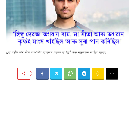
ধ্ৰুৱ ৰাঠীৰ ৰাম-সীতা সম্পৰ্কীয় বিতৰ্কিত ভিডিঅ'ক দিল্লী উচ্চ ন্যায়ালয়ৰ কঠোৰ নিদেৰ্শ