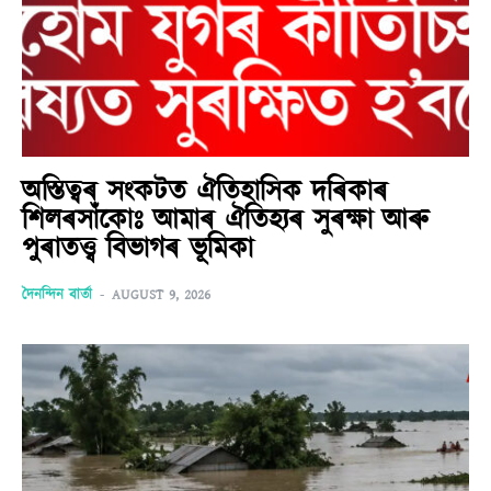
অস্তিত্বৰ সংকটত ঐতিহাসিক দৰিকাৰ
শিলৰসাঁকোঃ আমাৰ ঐতিহ্যৰ সুৰক্ষা আৰু
পুৰাতত্ত্ব বিভাগৰ ভূমিকা
দৈনন্দিন বাৰ্তা
-
AUGUST 9, 2026