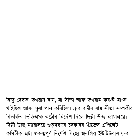
হিন্দু দেৱতা ভগৱান ৰাম, মা সীতা আৰু ভগৱান কৃষ্ণই মাংস
খাইছিল আৰু সুৰা পান কৰিছিল৷ ধ্ৰুৱ ৰাঠীৰ ৰাম-সীতা সম্পৰ্কীয়
বিতৰ্কিত ভিডিঅ’ক কঠোৰ নিৰ্দেশ দিলে দিল্লী উচ্ছ ন্যায়ালয়ে৷
দিল্লী উচ্ছ ন্যায়ালয়ে শুকুৰবাৰে চৰকাৰৰ গ্ৰিভেন্স এপিলেট
কমিটীক এটা গুৰুত্বপূৰ্ণ নিৰ্দেশ দিছে৷ জনপ্ৰিয় ইউটিউবাৰ ধ্ৰুৱ