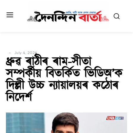
July 4, 2026
ধ্ৰুৱ ৰাঠীৰ ৰাম-সীতা
সম্পৰ্কীয় বিতৰ্কিত ভিডিঅ’ক
দিল্লী উচ্চ ন্যায়ালয়ৰ কঠোৰ
নিদেৰ্শ