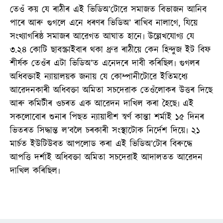
তেওঁ কয় যে ৰাঠীৰ এই ভিডিঅ’টোৱে সমাজত বিভাজন আনিব
পাৰে আৰু গুগলে এনে ধৰণৰ ভিডিঅ’ ৰাখিব নালাগে, যিয়ে
সংখ্যাগৰিষ্ঠ সমাজৰ আৱেগত আঘাত হানে৷ উল্লেখযোগ্য যে
৩.২৪ কোটি ছাবস্ক্ৰাইবাৰ থকা ধ্ৰুৱ ৰাঠীয়ে কেন হিন্দুজ ইট বিফ
শীৰ্ষক তেওঁৰ এটা ভিডিঅ’ত এনেদৰে দাবী কৰিছিল৷ গুগলৰ
অধিবক্তাই ন্যায়ালয়ক জনায় যে কোম্পানীটোৱে ইতিমধ্যে
আৱেদনকাৰী অধিবক্তা অমিতা সচদেৱাক তেওঁলোকৰ উত্তৰ দিছে
আৰু কমিটীৰ ওচৰত এক আৱেদন দাখিল কৰা হৈছে৷ এই
সকলোবোৰ শুনাৰ পিছত ন্যায়াধীশ স্বৰ্ণ কান্তা শৰ্মাই ১৫ দিনৰ
ভিতৰত সিদ্ধান্ত ল’বলৈ চৰকাৰী সংস্থাটোক নিৰ্দেশ দিয়ে৷ ২১
মাৰ্চত ইউটিউবত আপলোড কৰা এই ভিডিঅ’টোৰ বিৰুদ্ধে
আপত্তি দৰ্শাই অধিবক্তা অমিতা সচদেৱাই আদালতত আৱেদন
দাখিল কৰিছিল৷