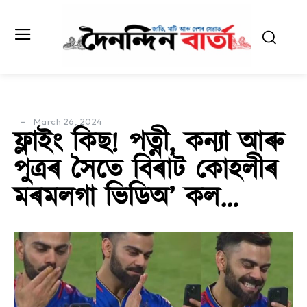
March 26, 2024
ফ্লাইং কিছ! পত্নী, কন্যা আৰু
পুত্ৰৰ সৈতে বিৰাট কোহলীৰ
মৰমলগা ভিডিঅ’ কল…