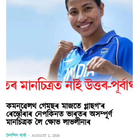
কমনৱেলথ গেমছৰ মাজতে গ্লাছগ’ৰ
ৰেস্তোঁৰাৰ নেপকিনত ভাৰতৰ অসম্পূৰ্ণ
মানচিত্ৰক লৈ ক্ষোভ লাভলীনাৰ
দৈনন্দিন বাৰ্তা
-
AUGUST 2, 2026