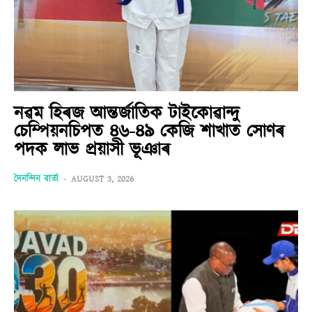
নৱম হিৰজ আন্তৰ্জাতিক টাইকোৱান্দু
চেম্পিয়নচিপত ৪৬-৪৯ কেজি শাখাত সোণৰ
পদক লাভ প্ৰয়াসী ভূঞাৰ
দৈনন্দিন বাৰ্তা
-
AUGUST 3, 2026