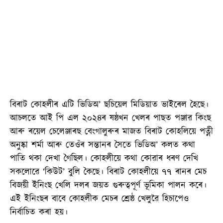
বিৰাট কোহলীৰ এটি ভিডিঅ’ ছচিয়েল মিডিয়াত ভাইৰেল হৈছে।
আচলতে আই পি এল ২০২৪ৰ ষষ্ঠখন খেলৰ পাছত পঞ্জাৱ কিংছ
আৰু ৰয়েল চেলেঞ্জাৰছ বেংগালুৰুৰ মাজত বিৰাট কোহলিয়ে পত্নী
অনুষ্কা শৰ্মা আৰু তেওঁৰ সন্তানৰ সৈতে ভিডিঅ’ কলত কথা
পাতি থকা দেখা গৈছিল। কোহলীয়ে কথা কোৱাৰ ধৰণ দেখি
সকলোৱে ‘কিউট’ বুলি কৈছে। বিৰাট কোহলীয়ে ৭৭ ৰানৰ মেচ
বিজয়ী ইনিংছ খেলি দলৰ জয়ত গুৰুত্বপূৰ্ণ ভূমিকা পালন কৰে।
এই ইনিংছৰ বাবে কোহলীক মেচৰ শ্ৰেষ্ঠ খেলুৱৈ হিচাপেও
নিৰ্বাচিত কৰা হয়।