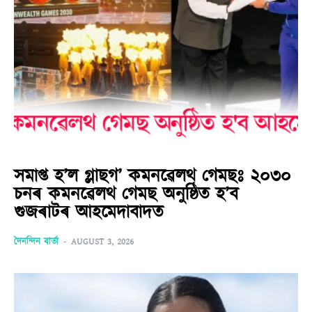
সমাপ্ত হ’ল গ্লাছগ’ কমনৱেলথ গেমছঃ ২০৩০
চনৰ কমনৱেলথ গেমছ অনুষ্ঠিত হ’ব
গুজৰাটৰ আহমেদাবাদত
দৈনন্দিন বাৰ্তা
-
AUGUST 3, 2026