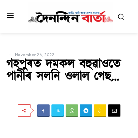
November 26, 2022
গহপুৰত দমকল বহুৱাওতে
পানীৰ সলনি ওলাল গেছ…