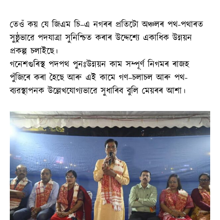
তেওঁ কয় যে জিএম চি–এ নগৰৰ প্ৰতিটো অঞ্চলৰ পথ-পথাৰত
সুষ্ঠুভাৱে পদযাত্ৰা সুনিশ্চিত কৰাৰ উদ্দেশ্যে একাধিক উন্নয়ন
প্ৰকল্প চলাইছে।
গনেশগুৰিস্থ পদপথ পুনঃউন্নয়ন কাম সম্পূৰ্ণ নিগমৰ ৰাজহ
পুঁজিৰে কৰা হৈছে আৰু এই কামে গণ–চলাচল আৰু পথ-
ব্যৱস্থাপনক উল্লেখযোগ্যভাৱে সুধাৰিব বুলি মেয়ৰৰ আশা।