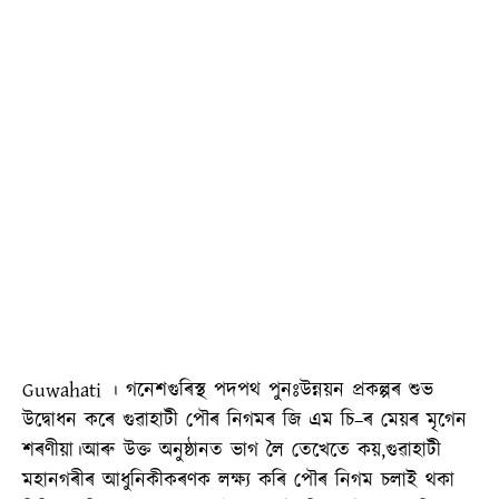
Guwahati । গনেশগুৰিস্থ পদপথ পুনঃউন্নয়ন প্ৰকল্পৰ শুভ
উদ্বোধন কৰে গুৱাহাটী পৌৰ নিগমৰ জি এম চি–ৰ মেয়ৰ মৃগেন
শৰণীয়া।আৰু উক্ত অনুষ্ঠানত ভাগ লৈ তেখেতে কয়,গুৱাহাটী
মহানগৰীৰ আধুনিকীকৰণক লক্ষ্য কৰি পৌৰ নিগম চলাই থকা