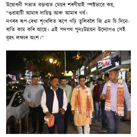
উদ্বোধনী সভাত বক্তব্যত মেয়ৰ শৰণীয়াই স্পষ্টভাৱে কয়,
“গুৱাহাটী আমাৰ দায়িত্ব আৰু আমাৰ গৰ্ব।
নগৰৰ ৰূপ-ৰেখা শৃংখলিত ৰূপে গঢ়ি তুলিবলৈ জি এম চি দিনে-
ৰাতি কাম কৰি আছে। এই পদপথ পুনঃউন্নয়ন উদ্যোগও সেই
বৃহৎ লক্ষ্যৰ অংশ।”