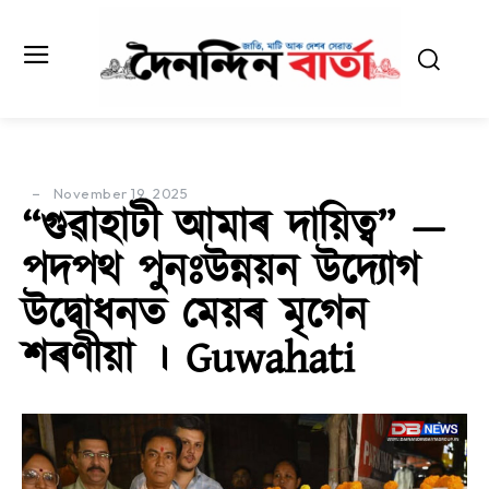
November 19, 2025
“গুৱাহাটী আমাৰ দায়িত্ব” —
পদপথ পুনঃউন্নয়ন উদ্যোগ
উদ্বোধনত মেয়ৰ মৃগেন
শৰণীয়া । Guwahati