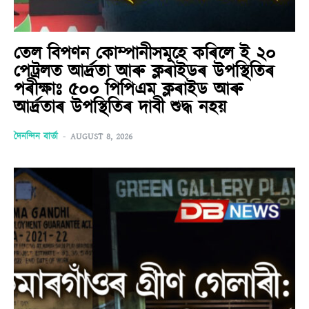
তেল বিপণন কোম্পানীসমূহে কৰিলে ই ২০
পেট্ৰলত আৰ্দ্ৰতা আৰু ক্লৰাইডৰ উপস্থিতিৰ
পৰীক্ষাঃ ৫০০ পিপিএম ক্লৰাইড আৰু
আৰ্দ্ৰতাৰ উপস্থিতিৰ দাবী শুদ্ধ নহয়
দৈনন্দিন বাৰ্তা
-
AUGUST 8, 2026