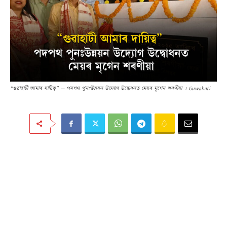
“গুৱাহাটী আমাৰ দায়িত্ব” — পদপথ পুনঃউন্নয়ন উদ্যোগ উদ্বোধনত মেয়ৰ মৃগেন শৰণীয়া । Guwahati