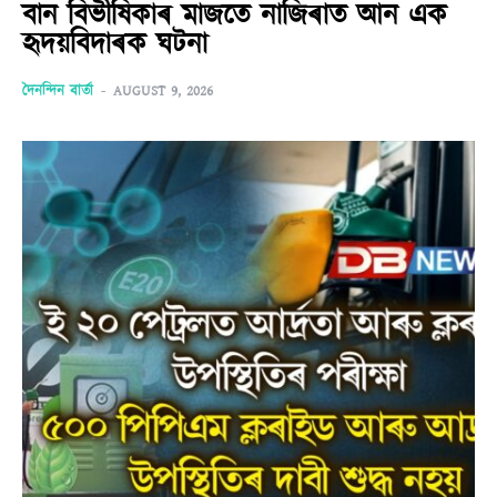
বান বিভীষিকাৰ মাজতে নাজিৰাত আন এক
হৃদয়বিদাৰক ঘটনা
দৈনন্দিন বাৰ্তা
-
AUGUST 9, 2026