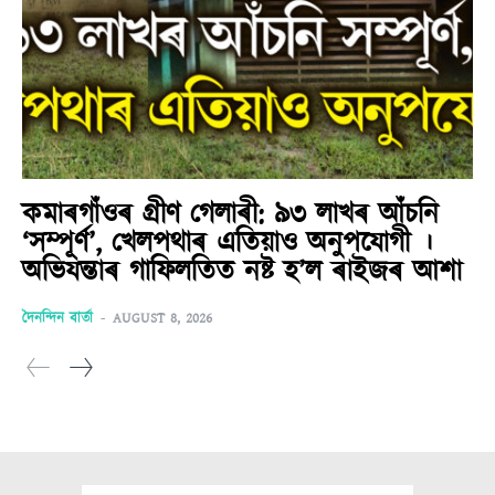
কমাৰগাঁওৰ গ্ৰীণ গেলাৰী: ৯৩ লাখৰ আঁচনি
‘সম্পূৰ্ণ’, খেলপথাৰ এতিয়াও অনুপযোগী ।
অভিযন্তাৰ গাফিলতিত নষ্ট হ’ল ৰাইজৰ আশা
দৈনন্দিন বাৰ্তা
-
AUGUST 8, 2026