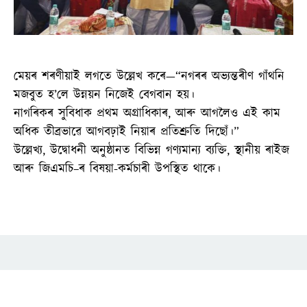
মেয়ৰ শৰণীয়াই লগতে উল্লেখ কৰে—“নগৰৰ অভ্যন্তৰীণ গাঁথনি
মজবুত হ’লে উন্নয়ন নিজেই বেগবান হয়।
নাগৰিকৰ সুবিধাক প্রথম অগ্ৰাধিকাৰ, আৰু আগলৈও এই কাম
অধিক তীব্ৰভাৱে আগবঢ়াই নিয়াৰ প্ৰতিশ্ৰুতি দিছোঁ।”
উল্লেখ্য, উদ্বোধনী অনুষ্ঠানত বিভিন্ন গণ্যমান্য ব্যক্তি, স্থানীয় ৰাইজ
আৰু জিএমচি–ৰ বিষয়া-কৰ্মচাৰী উপস্থিত থাকে।