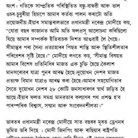
অংশ। গতিকে সাম্প্ৰতিক পৰিস্থিতিত বন্ধু-বান্ধৱী আৰু ভাল
ওচৰ-চুবুৰীয়া হিচাপে আমাৰ কৰ্তব্য পালন কৰাটো অতি
প্ৰয়োজনীয়।ইয়াৰ সমান্তৰালভাৱে প্ৰধানমন্ত্ৰী নৰেন্দ্ৰ মোদীয়ে কয়,
“যোৱা বছৰ কাজানত আমি অতি ফলপ্ৰসূ আলোচনা কৰিছিলো
যিয়ে আমাৰ সম্পৰ্কক ইতিবাচক দিশত আগুৱাই লৈ গৈছে।
সীমান্তৰ পৰা সৈন্য প্ৰত্যাহাৰৰ পিছত শান্তি আৰু স্থিতিশীলতাৰ
পৰিৱেশৰ সৃষ্টি হৈছে।” মোদীয়ে লগতে কয়, ‘সীমান্ত বিষয়ত
আমাৰ বিশেষ প্ৰতিনিধিৰ মাজত এক চুক্তি হৈছে।কৈলাশ
মানসৰোৱৰ যাত্ৰা পুনৰ আৰম্ভ হৈছে।দুয়োখন দেশৰ মাজত
প্ৰত্যক্ষ বিমান যাত্ৰাও আৰম্ভ কৰা হৈছে।আমাৰ সহযোগিতাৰ
সৈতে দুয়োখন দেশৰ ২৮ কোটি জনসাধাৰণৰ স্বাৰ্থ জড়িত হৈ
আছে।ইয়াৰ ফলত সমগ্ৰ মানৱতাৰ কল্যাণৰ পথ প্ৰশস্ত হ’ব
পাৰস্পৰিক বিশ্বাস, সন্মান আৰু সংবেদনশীলতা।”
ভাৰতৰ প্ৰধানমন্ত্ৰী নৰেন্দ্ৰ মোদীয়ে সাত বছৰৰ মূৰত ড্ৰেগনৰ
ভূমিত ভৰি দিছে । মোদী জিনপিং আৰু ৰাছিয়াৰ ৰাষ্ট্ৰপতি