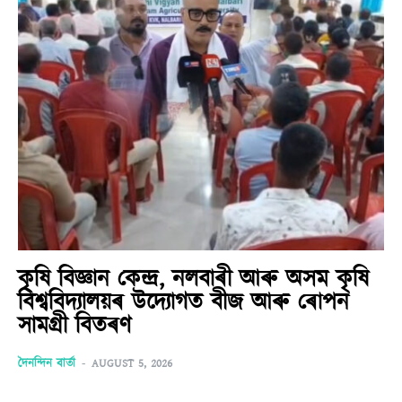
কৃষি বিজ্ঞান কেন্দ্ৰ, নলবাৰী আৰু অসম কৃষি
বিশ্ববিদ্যালয়ৰ উদ্যোগত বীজ আৰু ৰোপন
সামগ্ৰী বিতৰণ
দৈনন্দিন বাৰ্তা
-
AUGUST 5, 2026