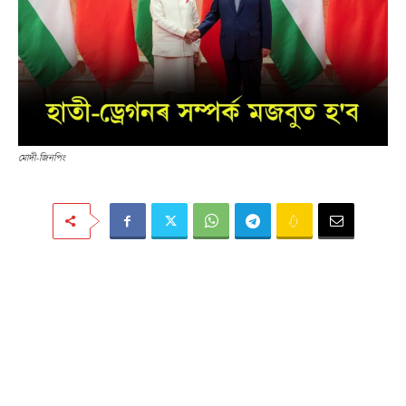
মোদী-জিনপিং