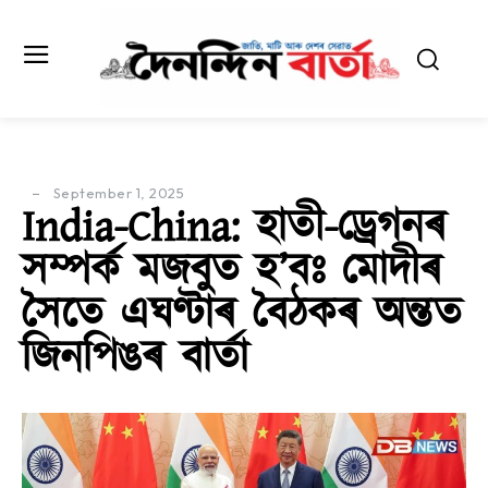
September 1, 2025
India-China: হাতী-ড্ৰেগনৰ
সম্পৰ্ক মজবুত হ’বঃ মোদীৰ
সৈতে এঘণ্টাৰ বৈঠকৰ অন্তত
জিনপিঙৰ বাৰ্তা