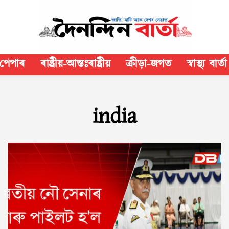
পেপাৰ
ৰাষ্ট্ৰীয়-আন্তঃৰাষ্ট্ৰীয়
ক্রীড়া-জগত
স্বাস্থ্য বাৰ্তা
india