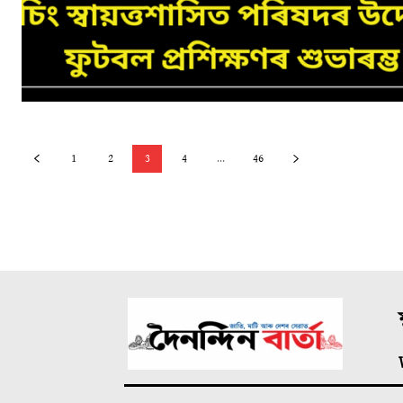
1
2
3
4
...
46
ম