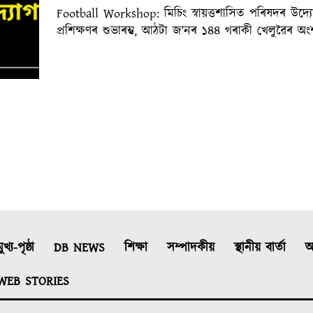
Football Workshop: মিচিং স্বায়ত্তশাসিত পৰিষদৰ উদ্য
প্ৰশিক্ষণৰ শুভাৰম্ভ, আঠটা জ’নৰ ১৪৪ গৰাকী খেলুৱৈৰ অং
ুখ্য-পৃষ্ঠা
DB NEWS
শিক্ষা
সম্পাদকীয়
স্থানীয় বাৰ্তা
আ
WEB STORIES