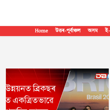
Home
উত্তৰ-পূৰ্বাঞ্চল
অসম
ই-