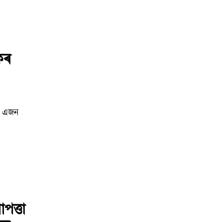
কৰ
ৰ এজন
পত্তা