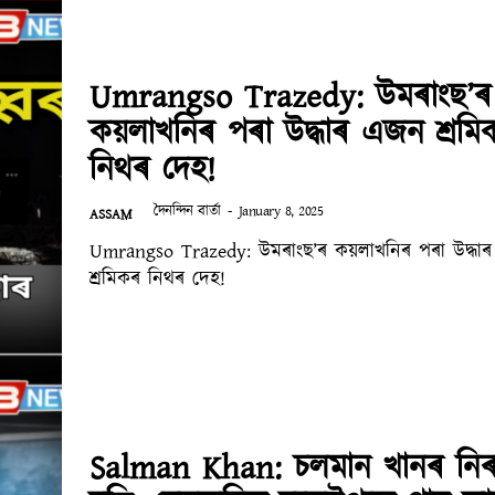
Umrangso Trazedy: উমৰাংছ’ৰ
কয়লাখনিৰ পৰা উদ্ধাৰ এজন শ্ৰমি
নিথৰ দেহ!
দৈনন্দিন বাৰ্তা
-
January 8, 2025
ASSAM
Umrangso Trazedy: উমৰাংছ’ৰ কয়লাখনিৰ পৰা উদ্ধা
শ্ৰমিকৰ নিথৰ দেহ!
Salman Khan: চলমান খানৰ নিৰা