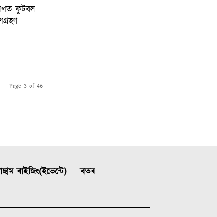
োগত ফুটবল
শগ্ৰহণ
Page 3 of 46
ছাম ৰাইজিং(ইভেন্টে)
বতৰ