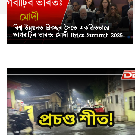
বিশ্ব উন্নয়নত ব্ৰিকছৰ সৈতে একত্ৰিতভাৱে
আগবাঢ়িব ভাৰত: মোদী Brics Summit 2025