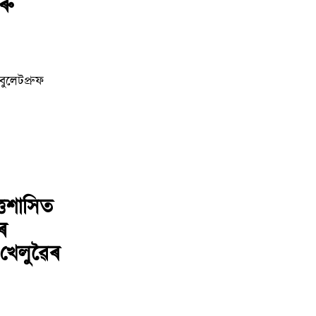
ৰু
ুলেটপ্ৰুফ
্তশাসিত
ৰ
 খেলুৱৈৰ