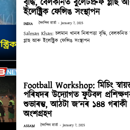
বৃদ্ধি, বেলকনিত বুলেটপ্ৰুফ গ্লাছ আ
ইলেক্ট্ৰিক ফেন্সিঙ সংস্থাপন
দৈনন্দিন বাৰ্তা
-
January 7, 2025
INDIA
Salman Khan: চলমান খানৰ নিৰাপত্তা বৃদ্ধি, বেলকনিত ব
গ্লাছ আৰু ইলেক্ট্ৰিক ফেন্সিঙ সংস্থাপন
Football Workshop: মিচিং স্বায়ত
পৰিষদৰ উদ্যোগত ফুটবল প্ৰশিক্ষণ
শুভাৰম্ভ, আঠটা জ’নৰ ১৪৪ গৰাকী
অংশগ্ৰহণ
দৈনন্দিন বাৰ্তা
-
January 7, 2025
ASSAM