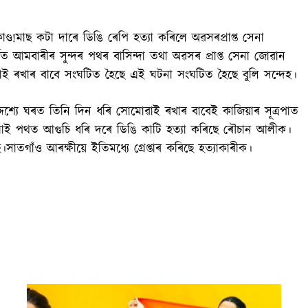
্ড!মাছ কটা দাৰে ডিঙি ৰেপি হত্যা কৰিলে অৱসৰপ্ৰাপ্ত সেনা
ত আমবাৰীৰ সুন্দৰ পথৰ বাসিন্দা তথা অৱসৰ প্ৰাপ্ত সেনা জোৱান
ই ৰখাৰ বাবে সংঘটিত হৈছে এই ঘটনা সংঘটিত হৈছে বুলি সন্দেহ।
দেশ্যে ঘৰত তিনি দিন ধৰি সোমোৱাই ৰখাৰ বাবেই কাজিয়াৰ সূত্ৰপাত
 ঘাই পথত আগুচি ধৰি দৰে ডিঙি কাটি হত্যা কৰিছে ৰৌচান আলীক।
তগাঁও আৰক্ষীয়ে ইতিমধ্যে গ্ৰেপ্তাৰ কৰিছে হত্যাকাৰীক।