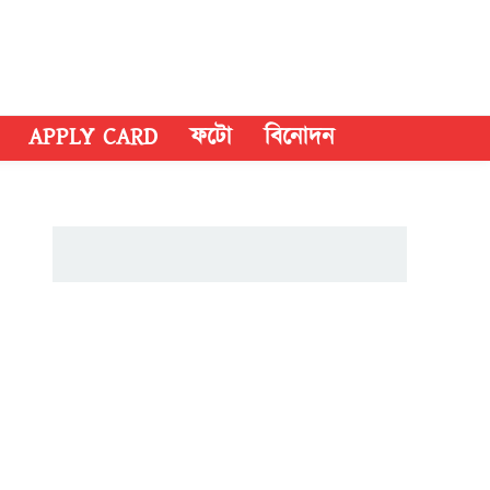
APPLY CARD
ফটো
বিনোদন