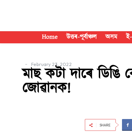
Home
উত্তৰ-পূৰ্বাঞ্চল
অসম
ই-
February 23, 2022
মাছ কটা দাৰে ডিঙি ৰে
জোৱানক!
SHARE