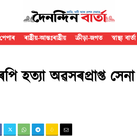
পেপাৰ
ৰাষ্ট্ৰীয়-আন্তঃৰাষ্ট্ৰীয়
ক্রীড়া-জগত
স্বাস্থ্য বাৰ্তা
পি হত্যা অৱসৰপ্ৰাপ্ত সেনা