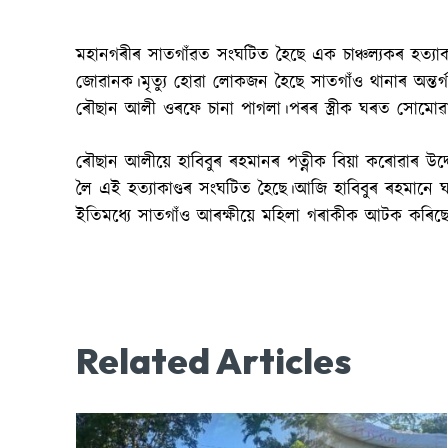
মহানগৰীৰ সাতগাঁৱত সংঘটিত হৈছে এক চাঞ্চল্যকৰ হত্যাকাণ
জোৱানক।মৃত্যু হোৱা লোকজন হৈছে সাতগাঁও থানাৰ অন্তৰ্গ
ৰৌছান আলী ওৰফে চানা পাগলা।পৰৰ স্ত্ৰীক ঘৰত সোমোৱা
ৰৌছান আলীয়ে হাবিবুৰ ৰহমানৰ পত্নীক বিয়া কৰোৱাৰ উদ্
লৈ এই হত্যাকাণ্ডৰ সংঘটিত হৈছে।আজি হাবিবুৰ ৰহমানে
ইতিমধ্যে সাতগাঁও আৰক্ষীয়ে মহিলা গৰাকীক আটক কৰিছে।সা
Related Articles