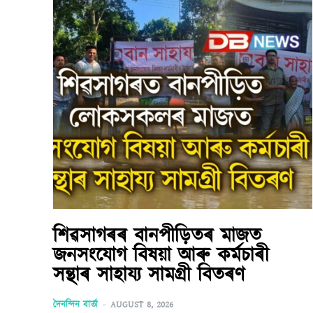
শিৱসাগৰৰ বানপীড়িতৰ মাজত
জনসংযোগ বিষয়া আৰু কৰ্মচাৰী
সন্থাৰ সাহায্য সামগ্ৰী বিতৰণ
দৈনন্দিন বাৰ্তা
-
AUGUST 8, 2026