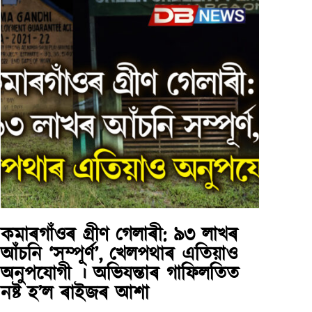
কমাৰগাঁওৰ গ্ৰীণ গেলাৰী: ৯৩ লাখৰ
আঁচনি ‘সম্পূৰ্ণ’, খেলপথাৰ এতিয়াও
অনুপযোগী । অভিযন্তাৰ গাফিলতিত
নষ্ট হ’ল ৰাইজৰ আশা