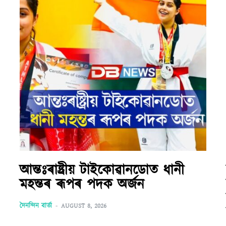
আন্তঃৰাষ্ট্ৰীয় টাইকোৱানডোত ধানী
মহন্তৰ ৰূপৰ পদক অৰ্জন
দৈনন্দিন বাৰ্তা
-
AUGUST 8, 2026