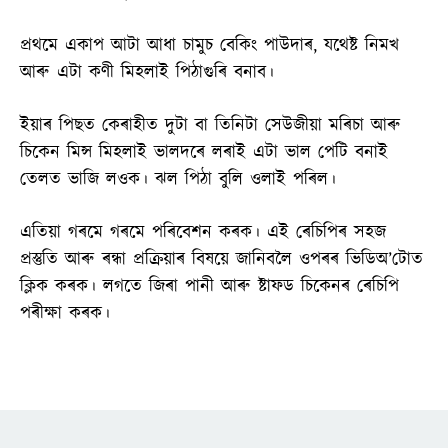
প্ৰথমে একাপ আটা আধা চামুচ বেকিং পাউদাৰ, যথেষ্ট নিমখ
আৰু এটা কণী মিহলাই পিঠাগুৰি বনাব।
ইয়াৰ পিছত কেৰাহীত দুটা বা তিনিটা সেউজীয়া মৰিচা আৰু
চিকেন মিন্স মিহলাই ভালদৰে লৰাই এটা ভাল পেটি বনাই
তেলত ভাজি লওক। ঝল পিঠা বুলি ওলাই পৰিল।
এতিয়া গৰমে গৰমে পৰিবেশন কৰক। এই ৰেচিপিৰ সহজ
প্ৰস্তুতি আৰু ৰন্ধা প্ৰক্ৰিয়াৰ বিষয়ে জানিবলৈ ওপৰৰ ভিডিঅ’টোত
ক্লিক কৰক। লগতে জিৰা পানী আৰু ষ্টাফড চিকেনৰ ৰেচিপি
পৰীক্ষা কৰক।