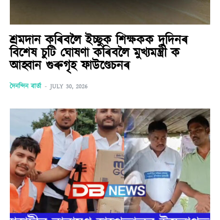
শ্ৰমদান কৰিবলৈ ইচ্ছুক শিক্ষকক দুদিনৰ
বিশেষ চুটি ঘোষণা কৰিবলৈ মুখ্যমন্ত্ৰী ক
আহ্বান গুৰুগৃহ ফাউণ্ডেচনৰ
দৈনন্দিন বাৰ্তা
-
JULY 30, 2026