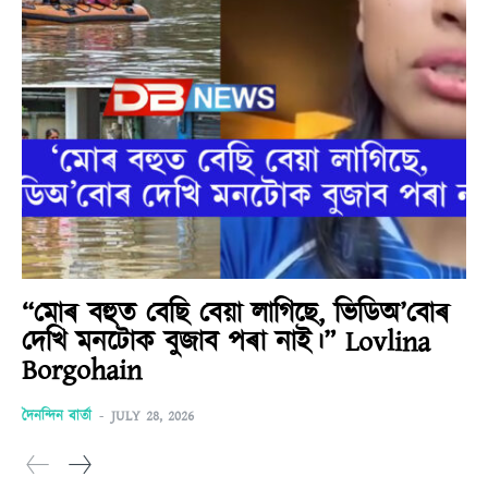
“মোৰ বহুত বেছি বেয়া লাগিছে, ভিডিঅ’বোৰ
দেখি মনটোক বুজাব পৰা নাই।” Lovlina
Borgohain
দৈনন্দিন বাৰ্তা
-
JULY 28, 2026