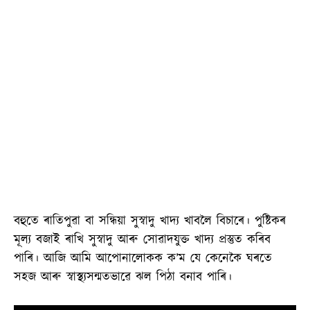
বহুতে ৰাতিপুৱা বা সন্ধিয়া সুস্বাদু খাদ্য খাবলৈ বিচাৰে। পুষ্টিকৰ
মূল্য বজাই ৰাখি সুস্বাদু আৰু সোৱাদযুক্ত খাদ্য প্ৰস্তুত কৰিব
পাৰি। আজি আমি আপোনালোকক ক’ম যে কেনেকৈ ঘৰতে
সহজ আৰু স্বাস্থ্যসন্মতভাৱে ঝল পিঠা বনাব পাৰি।