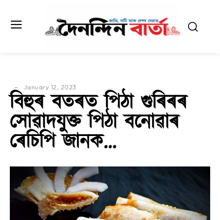
January 12, 2023
বিহুৰ বতৰত পিঠা গুৰিৰৰ
সোৱাদযুক্ত পিঠা বনোৱাৰ
ৰেচিপি জানক…