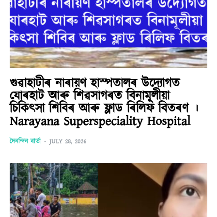
গুৱাহাটীৰ নাৰায়ণ হাস্পতালৰ উদ্যোগত
যোৰহাট আৰু শিৱসাগৰত বিনামূলীয়া
চিকিৎসা শিবিৰ আৰু ফ্লাড ৰিলিফ বিতৰণ ।
Narayana Superspeciality Hospital
দৈনন্দিন বাৰ্তা
-
JULY 28, 2026