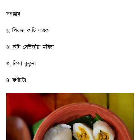
সৰঞ্জাম
১. পিঁয়াজ কাটি লওক
২. কটা সেউজীয়া মৰিচা
৩. কিমা কুকুৰা
৪. কণীটো