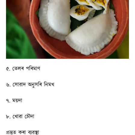
৫. তেলৰ পৰিমাণ
৬. সোৱাদ অনুসৰি নিমখ
৭. ময়দা
৮. খোৱা চৌদা
প্ৰস্তুত কৰা ব্যৱস্থা