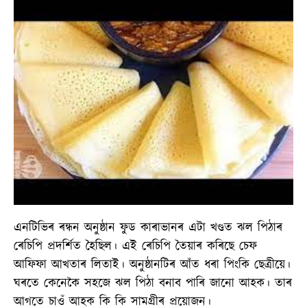
এনটিভিৰ ৰন্ধন অনুষ্ঠান ফুড কাৰাভানৰ এটা খণ্ডত ঝল পিঠাৰ
ৰেচিপি প্ৰদৰ্শিত হৈছিল। এই ৰেচিপি তৈয়াৰ কৰিছে চেফ
আফিফা আখতাৰ লিতাই। অনুষ্ঠানটিৰ আঁত ধৰা পিংকি ছেত্ৰীয়ে।
ঘৰতে কেনেকৈ সহজে ঝল পিঠা বনাব পাৰি জানো আহক। তাৰ
আগতে চাওঁ আহক কি কি সামগ্ৰীৰ প্ৰয়োজন।