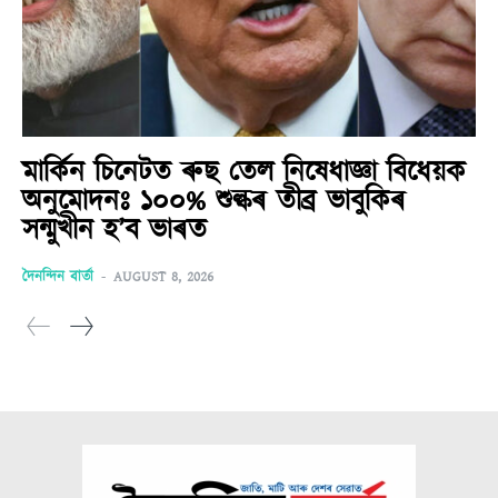
মাৰ্কিন চিনেটত ৰুছ তেল নিষেধাজ্ঞা বিধেয়ক
অনুমোদনঃ ১০০% শুল্কৰ তীব্ৰ ভাবুকিৰ
সন্মুখীন হ’ব ভাৰত
দৈনন্দিন বাৰ্তা
-
AUGUST 8, 2026