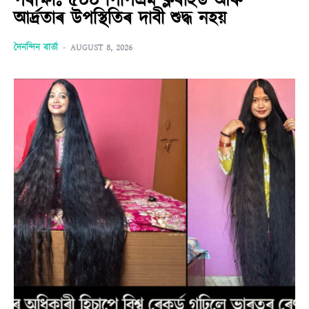
পৰীক্ষাঃ ৫০০ পিপিএম ক্লৰাইড আৰু
আৰ্দ্ৰতাৰ উপস্থিতিৰ দাবী শুদ্ধ নহয়
দৈনন্দিন বাৰ্তা
-
AUGUST 8, 2026