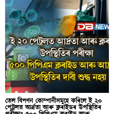
তেল বিপণন কোম্পানীসমূহে কৰিলে ই ২০
পেট্ৰলত আৰ্দ্ৰতা আৰু ক্লৰাইডৰ উপস্থিতিৰ