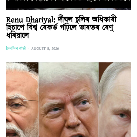
Renu Dhariyal: দীঘল চুলিৰ অধিকাৰী
হিচাপে বিশ্ব ৰেকৰ্ড গঢ়িলে ভাৰতৰ ৰেণু
ধৰিয়ালে
দৈনন্দিন বাৰ্তা
-
AUGUST 8, 2026