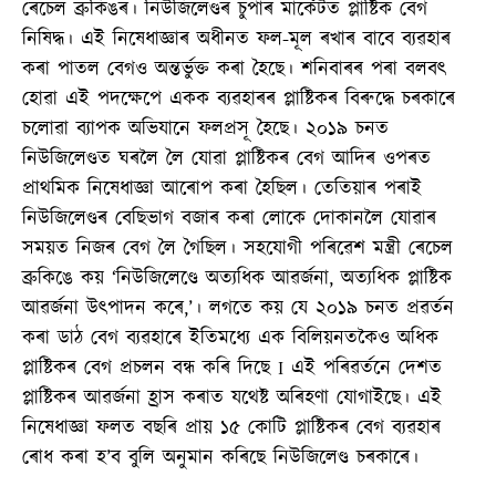
ৰেচেল ব্ৰুকিঙৰ। নিউজিলেণ্ডৰ চুপাৰ মাৰ্কেটত প্লাষ্টিক বেগ
নিষিদ্ধ। এই নিষেধাজ্ঞাৰ অধীনত ফল-মূল ৰখাৰ বাবে ব্যৱহাৰ
কৰা পাতল বেগও অন্তৰ্ভুক্ত কৰা হৈছে। শনিবাৰৰ পৰা বলবৎ
হোৱা এই পদক্ষেপে একক ব্যৱহাৰৰ প্লাষ্টিকৰ বিৰুদ্ধে চৰকাৰে
চলোৱা ব্যাপক অভিযানে ফলপ্ৰসূ হৈছে। ২০১৯ চনত
নিউজিলেণ্ডত ঘৰলৈ লৈ যোৱা প্লাষ্টিকৰ বেগ আদিৰ ওপৰত
প্ৰাথমিক নিষেধাজ্ঞা আৰোপ কৰা হৈছিল। তেতিয়াৰ পৰাই
নিউজিলেণ্ডৰ বেছিভাগ বজাৰ কৰা লোকে দোকানলৈ যোৱাৰ
সময়ত নিজৰ বেগ লৈ গৈছিল। সহযোগী পৰিৱেশ মন্ত্ৰী ৰেচেল
ব্ৰুকিঙে কয় ‘নিউজিলেণ্ডে অত্যধিক আৱৰ্জনা, অত্যধিক প্লাষ্টিক
আৱৰ্জনা উৎপাদন কৰে,’। লগতে কয় যে ২০১৯ চনত প্ৰৱৰ্তন
কৰা ডাঠ বেগ ব্যৱহাৰে ইতিমধ্যে এক বিলিয়নতকৈও অধিক
প্লাষ্টিকৰ বেগ প্ৰচলন বন্ধ কৰি দিছে I এই পৰিৱৰ্তনে দেশত
প্লাষ্টিকৰ আৱৰ্জনা হ্ৰাস কৰাত যথেষ্ট অৰিহণা যোগাইছে। এই
নিষেধাজ্ঞা ফলত বছৰি প্ৰায় ১৫ কোটি প্লাষ্টিকৰ বেগ ব্যৱহাৰ
ৰোধ কৰা হ’ব বুলি অনুমান কৰিছে নিউজিলেণ্ড চৰকাৰে।