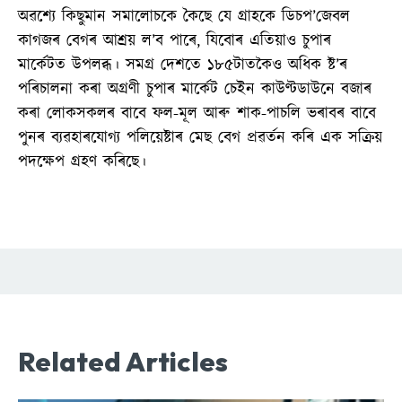
অৱশ্যে কিছুমান সমালোচকে কৈছে যে গ্ৰাহকে ডিচপ’জেবল
কাগজৰ বেগৰ আশ্ৰয় ল’ব পাৰে, যিবোৰ এতিয়াও চুপাৰ
মাৰ্কেটত উপলব্ধ। সমগ্ৰ দেশতে ১৮৫টাতকৈও অধিক ষ্ট’ৰ
পৰিচালনা কৰা অগ্ৰণী চুপাৰ মাৰ্কেট চেইন কাউণ্টডাউনে বজাৰ
কৰা লোকসকলৰ বাবে ফল-মূল আৰু শাক-পাচলি ভৰাবৰ বাবে
পুনৰ ব্যৱহাৰযোগ্য পলিয়েষ্টাৰ মেছ বেগ প্ৰৱৰ্তন কৰি এক সক্ৰিয়
পদক্ষেপ গ্ৰহণ কৰিছে।
Related Articles