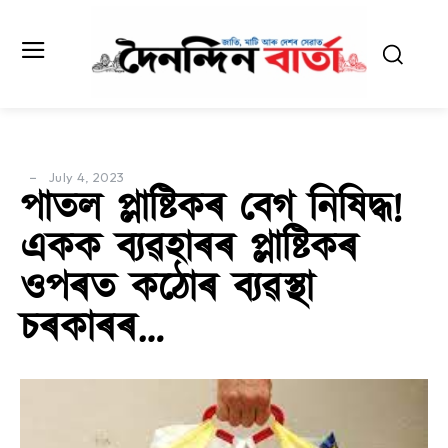
July 4, 2023
পাতল প্লাষ্টিকৰ বেগ নিষিদ্ধ!
একক ব্যৱহাৰৰ প্লাষ্টিকৰ
ওপৰত কঠোৰ ব্যৱস্থা
চৰকাৰৰ…