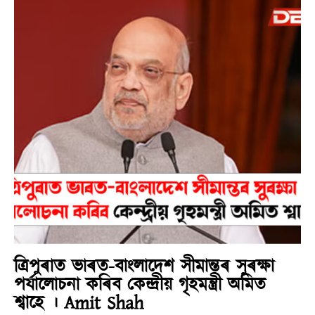
ত্ৰিপুৰাত ভাৰত-বাংলাদেশ সীমান্তৰ সুৰক্ষা
পৰ্যালোচনা কৰিব কেন্দ্ৰীয় গৃহমন্ত্ৰী অমিত
শ্বাহে । Amit Shah