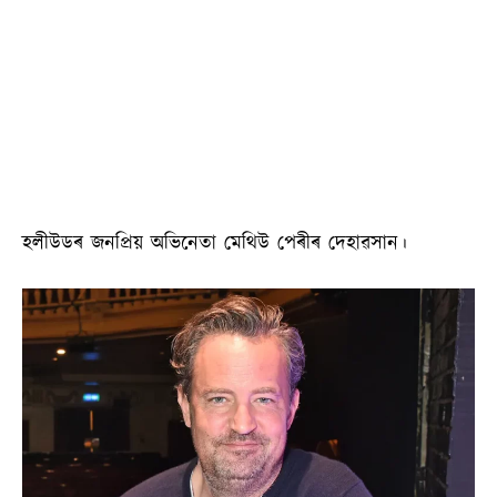
হলীউডৰ জনপ্ৰিয় অভিনেতা মেথিউ পেৰীৰ দেহাৱসান।