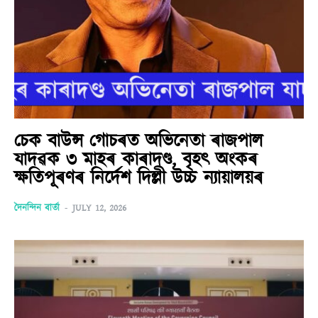
চেক বাউন্স গোচৰত অভিনেতা ৰাজপাল
যাদৱক ৩ মাহৰ কাৰাদণ্ড, বৃহৎ অংকৰ
ক্ষতিপূৰণৰ নিৰ্দেশ দিল্লী উচ্চ ন্যায়ালয়ৰ
দৈনন্দিন বাৰ্তা
-
JULY 12, 2026