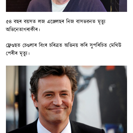
৫৪ বছৰ বয়সত লজ এঞ্জেলছৰ নিজ বাসভৱনত মৃত্যু
অভিনেতাগৰাকীৰ।
ফ্ৰেণ্ডছত চেণ্ডলাৰ বিংৰ চৰিত্ৰত অভিনয় কৰি সুপৰিচিত মেথিউ
পেৰীৰ মৃত্যু।