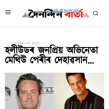
October 29, 2023
হলীউডৰ জনপ্ৰিয় অভিনেতা
মেথিউ পেৰীৰ দেহাৱসান…