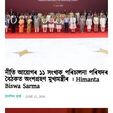
নীতি আয়োগৰ ১১ সংখ্যক পৰিচালনা পৰিষদৰ
বৈঠকত অংশগ্ৰহণ মুখ্যমন্ত্ৰীৰ । Himanta
Biswa Sarma
দৈনন্দিন বাৰ্তা
-
JUNE 11, 2026