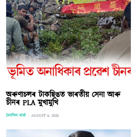
অৰুণাচলৰ টাকছিঙত ভাৰতীয় সেনা আৰু
চীনৰ PLA মুখামুখি
দৈনন্দিন বাৰ্তা
-
AUGUST 6, 2026