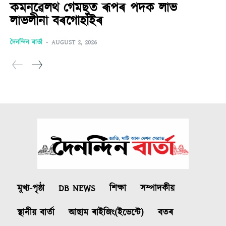
কমনৱেলথ গেমছত ৰূপৰ পদক লাভ
লাভলীনা বৰগোহাঁইৰ
দৈনন্দিন বাৰ্তা
-
AUGUST 2, 2026
মুখ্য-পৃষ্ঠা
DB NEWS
শিক্ষা
সম্পাদকীয়
স্থানীয় বাৰ্তা
আছাম ৰাইজিং(ইভেন্টে)
বতৰ