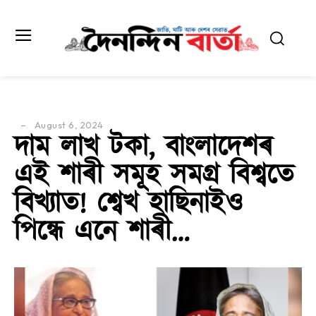
August 6, 2024
দাম লাখ টকা, বাংলাদেশৰ
এই শাৰী সমূহ সমগ্ৰ বিশ্বতে
বিখ্যাত! শ্বেখ হাছিনাইও
পিন্ধে এনে শাৰী…