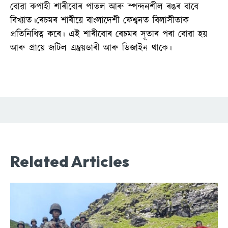
বোৱা কপাহী শাৰীবোৰ পাতল আৰু স্পন্দনশীল ৰঙৰ বাবে
বিখ্যাত।ৰেচমৰ শাৰীয়ে বাংলাদেশী ফেশ্বনত বিলাসীতাক
প্ৰতিনিধিত্ব কৰে। এই শাৰীবোৰ ৰেচমৰ সূতাৰ পৰা বোৱা হয়
আৰু প্ৰায়ে জটিল এম্ব্ৰয়ডাৰী আৰু ডিজাইন থাকে।
Related Articles