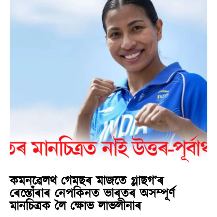
কমনৱেলথ গেমছৰ মাজতে গ্লাছগ’ৰ
ৰেস্তোঁৰাৰ নেপকিনত ভাৰতৰ অসম্পূৰ্ণ
মানচিত্ৰক লৈ ক্ষোভ লাভলীনাৰ