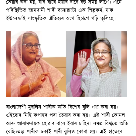
তৈয়াৰ কৰা হয়, যাৰ বাবে ইয়াৰ বাবে বহু সময় লাগে। এনে
পৰিস্থিতিত জামদানী শাৰী বনোৱাটো এক শিল্পকৰ্ম, যাক
ইউনেস্ক’ই সাংস্কৃতিক ঐতিহ্যৰ অংগ হিচাপে গঢ়ি তুলিছে।
বাংলাদেশী মুছলিন শাৰীক অতি বিশেষ বুলি গণ্য কৰা হয়।
এইবোৰ মিহি কপাহৰ পৰা তৈয়াৰ কৰা হয়। এই শাৰী কোমল
আৰু আৰামদায়ক হোৱাৰ বাবে ইয়াৰ চাহিদা সমগ্ৰ বিশ্বতে অতি
বেছি।তন্ত শাৰীক ঢকাই শাৰী বুলিও কোৱা হয়। এই হাতেৰে