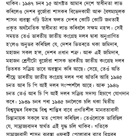
থাকিব। ১৯৪৭ চনৰ ১৫ আগষ্টত আমাৰ দেশে স্বাধীনতা লাভ
কৰিলেও দেশৰ বুৰ্জোৱা শাসকৰ বিভেদকামী আৰু বৈষম্যমূলক
শাসন ব্যৱস্থা গঢ়ি উঠাৰ ফলত দেশৰ কোটি কোটি জনতাই
প্ৰকৃত অৰ্থনৈতিক স্বাধীনতা লাভ কৰিবলৈ সক্ষম নহ’ল। সেই
সময়ত তেওঁ ভাৰতীয় জাতীয় কংগ্ৰেছ দলৰ দ্বাৰা অনুপ্ৰাণিত
হ’লেও অনুভৱ কৰিছিল যে, দেশৰ ভিতৰতে থকা জমিদাৰ,
মহাজন সকল হ’ল, দেশৰ প্ৰধান শত্ৰু। আৰু এই জমিদাৰ,
মহাজন শ্ৰেণীটো বুৰ্জোৱা শাসক ভাৰতীয় জাতীয় কংগ্ৰেছ দলৰ
ভিতৰত সক্ৰিয় ভাবে অৱস্থান কৰি আছে। সেয়ে, তেওঁ অতি
শীঘ্ৰে ভাৰতীয় জাতীয় কংগ্ৰেছ দলৰ পৰা আঁতৰি আহি ১৯৪৫
চনত আৰ চি পি আই দলৰ সংস্পৰ্শলৈ আহে। আৰু ১৯৪৬
চনত তেওঁ আৰ চি পি আই দলৰ সক্ৰিয় সদস্য হিচাপে যোগদান
কৰে। ১৯৩৯ চনৰ পৰা ১৯৪৫ চনলৈকে চলি থকা দ্বিতীয়
বিশ্বযুদ্ধৰ বিৰুদ্ধে বিশ্ব শান্তিৰ বাবে প্ৰগতিশীল মানৱতাবাদী
চিন্তানায়ক সকলে মত পোষণ কৰিছিল। তেওঁলোকে ভাৱিছিল
যে, সাম্ৰাজ্যবাদৰ স্বাৰ্থত এই যুদ্ধ চলি থাকিব। গতিকে
সাম্ৰাজ্যবাদী শাসন ব্যৱস্থা ওফৰাই পেলোৱাৰ বাবে বিপ্লৱৰ