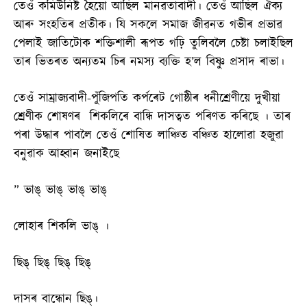
তেওঁ কমিউনিষ্ট হৈয়ো আছিল মানৱতাবাদী। তেওঁ আছিল ঐক্য
আৰু সংহতিৰ প্ৰতীক। যি সকলে সমাজ জীৱনত গভীৰ প্ৰভাৱ
পেলাই জাতিটোক শক্তিশালী ৰূপত গঢ়ি তুলিবলৈ চেষ্টা চলাইছিল
তাৰ ভিতৰত অন্যতম চিৰ নমস্য ব্যক্তি হ’ল বিষ্ণু প্ৰসাদ ৰাভা।
তেওঁ সাম্ৰাজ্যবাদী-পুঁজিপতি কৰ্পৰেট গোষ্ঠীৰ ধনীশ্ৰেণীয়ে দুখীয়া
শ্ৰেণীক শোষণৰ শিকলিৰে বান্ধি দাসত্বত পৰিণত কৰিছে । তাৰ
পৰা উদ্ধাৰ পাবলৈ তেওঁ শোষিত লাঞ্চিত বঞ্চিত হালোৱা হজুৱা
বনুৱাক আহ্বান জনাইছে
” ভাঙ্ ভাঙ্ ভাঙ্ ভাঙ্
লোহাৰ শিকলি ভাঙ্ ।
ছিঙ্ ছিঙ্ ছিঙ্ ছিঙ্
দাসৰ বান্ধোন ছিঙ্।