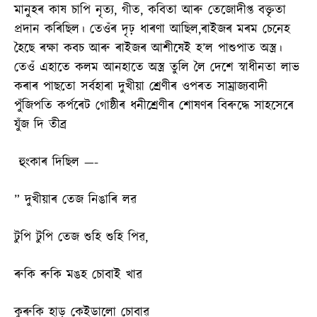
মানুহৰ কাষ চাপি নৃত্য, গীত, কবিতা আৰু তেজোদীপ্ত বক্তৃতা
প্ৰদান কৰিছিল। তেওঁৰ দৃঢ় ধাৰণা আছিল,ৰাইজৰ মৰম চেনেহ
হৈছে ৰক্ষা কবচ আৰু ৰাইজৰ আশীষেই হ’ল পাশুপাত অস্ত্ৰ।
তেওঁ এহাতে কলম আনহাতে অস্ত্ৰ তুলি লৈ দেশে স্বাধীনতা লাভ
কৰাৰ পাছতো সৰ্বহাৰা দুখীয়া শ্ৰেণীৰ ওপৰত সাম্ৰাজ্যবাদী
পুঁজিপতি কৰ্পৰেট গোষ্ঠীৰ ধনীশ্ৰেণীৰ শোষণৰ বিৰুদ্ধে সাহসেৰে
যুঁজ দি তীব্ৰ
হুংকাৰ দিছিল —-
” দুখীয়াৰ তেজ নিঙাৰি লৱ
টুপি টুপি তেজ শুহি শুহি পিৱ,
ৰুকি ৰুকি মঙহ চোবাই খাৱ
কুৰুকি হাড় কেইডালো চোবাৱ