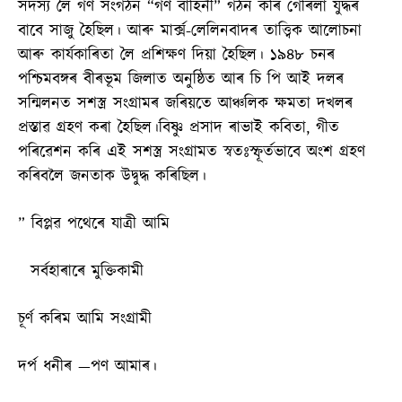
সদস্য লৈ গণ সংগঠন “গণ বাহিনী” গঠন কৰি গেৰিলা যুদ্ধৰ
বাবে সাজু হৈছিল। আৰু মাৰ্ক্স-লেলিনবাদৰ তাত্ত্বিক আলোচনা
আৰু কাৰ্যকাৰিতা লৈ প্ৰশিক্ষণ দিয়া হৈছিল। ১৯৪৮ চনৰ
পশ্চিমবঙ্গৰ বীৰভূম জিলাত অনুষ্ঠিত আৰ চি পি আই দলৰ
সন্মিলনত সশস্ত্ৰ সংগ্ৰামৰ জৰিয়তে আঞ্চলিক ক্ষমতা দখলৰ
প্ৰস্তাৱ গ্ৰহণ কৰা হৈছিল।বিষ্ণু প্ৰসাদ ৰাভাই কবিতা, গীত
পৰিৱেশন কৰি এই সশস্ত্ৰ সংগ্ৰামত স্বতঃস্ফূৰ্তভাবে অংশ গ্ৰহণ
কৰিবলৈ জনতাক উদ্বুদ্ধ কৰিছিল।
” বিপ্লৱ পথেৰে যাত্ৰী আমি
সৰ্বহাৰাৰে মুক্তিকামী
চূৰ্ণ কৰিম আমি সংগ্ৰামী
দৰ্প ধনীৰ —পণ আমাৰ।