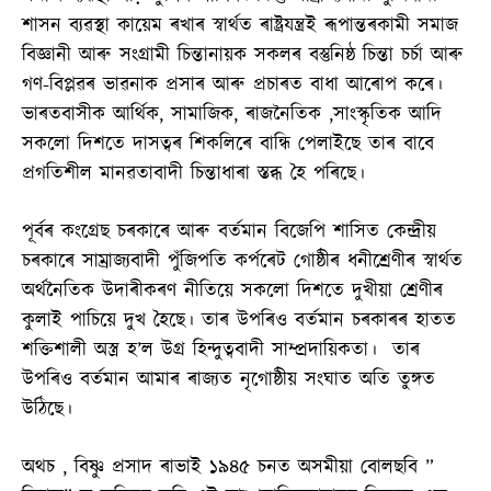
শাসন ব্যৱস্থা কায়েম ৰখাৰ স্বাৰ্থত ৰাষ্ট্ৰযন্ত্ৰই ৰূপান্তৰকামী সমাজ
বিজ্ঞানী আৰু সংগ্ৰামী চিন্তানায়ক সকলৰ বস্তুনিষ্ঠ চিন্তা চৰ্চা আৰু
গণ-বিপ্লৱৰ ভাৱনাক প্ৰসাৰ আৰু প্ৰচাৰত বাধা আৰোপ কৰে।
ভাৰতবাসীক আৰ্থিক, সামাজিক, ৰাজনৈতিক ,সাংস্কৃতিক আদি
সকলো দিশতে দাসত্বৰ শিকলিৰে বান্ধি পেলাইছে তাৰ বাবে
প্ৰগতিশীল মানৱতাবাদী চিন্তাধাৰা স্তব্ধ হৈ পৰিছে।
পূৰ্বৰ কংগ্ৰেছ চৰকাৰে আৰু বৰ্তমান বিজেপি শাসিত কেন্দ্ৰীয়
চৰকাৰে সাম্ৰাজ্যবাদী পুঁজিপতি কৰ্পৰেট গোষ্ঠীৰ ধনীশ্ৰেণীৰ স্বাৰ্থত
অৰ্থনৈতিক উদাৰীকৰণ নীতিয়ে সকলো দিশতে দুখীয়া শ্ৰেণীৰ
কুলাই পাচিয়ে দুখ হৈছে। তাৰ উপৰিও বৰ্তমান চৰকাৰৰ হাতত
শক্তিশালী অস্ত্ৰ হ’ল উগ্ৰ হিন্দুত্ববাদী সাম্প্ৰদায়িকতা। তাৰ
উপৰিও বৰ্তমান আমাৰ ৰাজ্যত নৃগোষ্ঠীয় সংঘাত অতি তুঙ্গত
উঠিছে।
অথচ , বিষ্ণু প্ৰসাদ ৰাভাই ১৯৪৫ চনত অসমীয়া বোলছবি ”