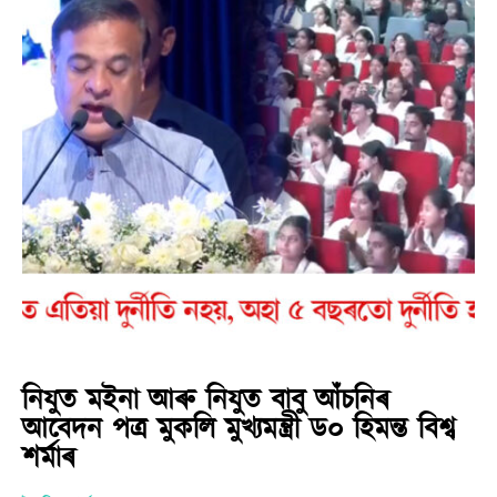
নিযুত মইনা আৰু নিযুত বাবু আঁচনিৰ
আবেদন পত্ৰ মুকলি মুখ্যমন্ত্ৰী ড০ হিমন্ত বিশ্ব
শৰ্মাৰ