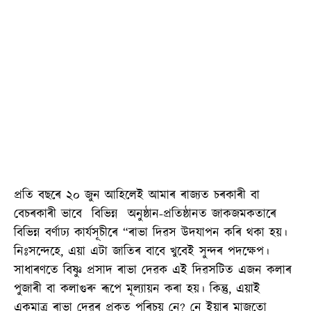
প্ৰতি বছৰে ২০ জুন আহিলেই আমাৰ ৰাজ্যত চৰকাৰী বা
বেচৰকাৰী ভাবে বিভিন্ন অনুষ্ঠান-প্ৰতিষ্ঠানত জাকজমকতাৰে
বিভিন্ন বৰ্ণাঢ্য কাৰ্যসূচীৰে “ৰাভা দিৱস উদযাপন কৰি থকা হয়।
নিঃসন্দেহে, এয়া এটা জাতিৰ বাবে খুবেই সুন্দৰ পদক্ষেপ।
সাধাৰণতে বিষ্ণু প্ৰসাদ ৰাভা দেৱক এই দিৱসটিত এজন কলাৰ
পুজাৰী বা কলাগুৰু ৰূপে মূল্যায়ন কৰা হয়। কিন্তু, এয়াই
একমাত্ৰ ৰাভা দেৱৰ প্ৰকৃত পৰিচয় নে? নে ইয়াৰ মাজতো