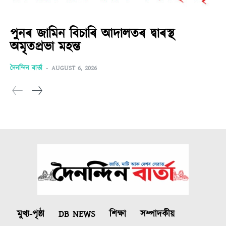
পুনৰ জামিন বিচাৰি আদালতৰ দ্বাৰস্থ
অমৃতপ্ৰভা মহন্ত
দৈনন্দিন বাৰ্তা
-
AUGUST 6, 2026
মুখ্য-পৃষ্ঠা
DB NEWS
শিক্ষা
সম্পাদকীয়