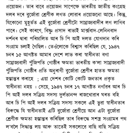
প্ৰয়োজন। তাৰ বাবে প্ৰয়োজন সাপেক্ষে ভাৰতীয় জাতীয় কংগ্ৰেছ
দলৰ দৰে বুৰ্জোৱা শ্ৰেণীক লগত লোৱাৰ প্ৰয়োজনো আছে। কিন্তু,
যিকোনো মুহূৰ্তত এই বুৰ্জোৱা শ্ৰেণীটো সাম্ৰাজ্যবাদীৰ লগ লাগিব
পাৰে। সেই কাৰণে, বিষ্ণু প্ৰসাদ ৰাভাই মাৰ্ক্সবাদ-লেনিনবাদ
দৰ্শনৰ দ্বাৰা পৰিচালিত আৰ চি পি আই দলত যোগদান কৰি
সংগ্ৰাম চলাই গৈছিল। তেওঁলোকে বিশ্বাস কৰিছিল যে, ১৯৪৭
চনৰ ১৫ আগষ্টত আমাৰ দেশে লাভ কৰা স্বাধীনতা বগা
সাম্ৰাজ্যবাদী পুঁজিপতি গোষ্ঠীৰ ক্ষমতা ভাৰতীয় ক’লা সাম্ৰাজ্যবাদী
পুঁজিপতি গোষ্ঠীৰ প্ৰতি অনুৰাগী বুৰ্জোৱা শ্ৰেণীৰ হাতত ক্ষমতা
হস্তান্তৰ কৰাহে ; এয়া দেশৰ কোটি কোটি জনতাৰ প্ৰকৃত
স্বাধীনতা নহয় । সেয়ে, ১৯৪৭ চনৰ ১৭ আগষ্টত নগাঁৱৰ আৰ চি
পি আই দলৰ সক্ৰিয় সদস্য দুৰ্লভানন্দ ৰাজখোৱাৰ ঘৰত বহি
আৰ চি পি আই দলৰ সক্ৰিয় সদস্য সকলে এই ভুৱা স্বাধীনতাৰ
বিৰুদ্ধে যি স্বাধীনতাই এটি বুৰ্জোৱা শ্ৰেণীয়ে আন এটা বুৰ্জোৱা
শ্ৰেণীক ক্ষমতা হস্তান্তৰ কৰিছিল তাৰ বিৰুদ্ধে সশস্ত্ৰ সংগ্ৰামৰ পথ
ল’বলৈ সিদ্ধান্ত লয় আৰু তাতেই সকলোৱে বাছি বাছি সক্ৰিয়