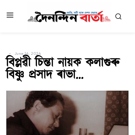
June 16, 2024
বিপ্লৱী চিন্তা নায়ক কলাগুৰু
বিষ্ণু প্ৰসাদ ৰাভা…