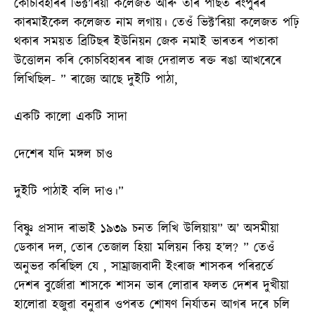
কোচবিহাৰৰ ভিক্ট’ৰিয়া কলেজত আৰু তাৰ পাছত ৰংপুৰৰ
কাৰমাইকেল কলেজত নাম লগায়। তেওঁ ভিক্ট’ৰিয়া কলেজত পঢ়ি
থকাৰ সময়ত ব্ৰিটিছৰ ইউনিয়ন জেক নমাই ভাৰতৰ পতাকা
উত্তোলন কৰি কোচবিহাৰৰ ৰাজ দেৱালত ৰক্ত ৰঙা আখৰেৰে
লিখিছিল- ” ৰাজ্যে আছে দুইটি পাঠা,
একটি কালো একটি সাদা
দেশেৰ যদি মঙ্গল চাও
দুইটি পাঠাই বলি দাও।”
বিষ্ণু প্ৰসাদ ৰাভাই ১৯৩৯ চনত লিখি উলিয়ায়” অ’ অসমীয়া
ডেকাৰ দল, তোৰ তেজাল হিয়া মলিয়ন কিয় হ’ল? ” তেওঁ
অনুভৱ কৰিছিল যে , সাম্ৰাজ্যবাদী ইংৰাজ শাসকৰ পৰিৱৰ্তে
দেশৰ‌ বুৰ্জোৱা শাসকে শাসন ভাৰ লোৱাৰ ফলত দেশৰ দুখীয়া
হালোৱা হজুৱা বনুৱাৰ ওপৰত শোষণ নিৰ্যাতন আগৰ দৰে চলি