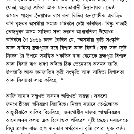
যোদ্ধা, অক্লান্ত শ্ৰমিক আৰু মানৱতাবাদী চিন্তানায়ক। তেওঁ
অসমৰ পাহাৰ -ভৈয়ামত বাস কৰা বিভিন্ন জনগোষ্ঠীক একত্ৰিত
কৰি বৃহতৰ অসমীয়া সমাজ গঢ়িবলৈ চেষ্টা কৰিছিল। বিষ্ণু ৰাভাই
তেজপুৰৰ অসম সাহিত্য সভা ভৱনৰ আধাৰশিলা উদ্বোধন
কৰিবলৈ গৈ ১৯৬৯ চনত কৈছিল যে, “অসমীয়া কৃষ্টি সংস্কৃতি
আৰু সাহিত্য ব্ৰহ্মপুত্ৰৰ দৰে বিশাল আৰু বিৰাট। সৰু সৰু জুৰি
নিজৰা নৈ উপনৈ সমন্বিত শকতিৰ দ্বাৰা যেনেকৈ ব্ৰহ্মপুত্ৰ বিশাল
আৰু বিৰাট ৰূপ ধাৰণ কৰিছে ঠিক তেনেদৰে অসমৰ জাতি,
উপজাতি আৰু জনজাতিৰ কৃষ্টি সংস্কৃতি আৰু সাহিত্য বিশালতা
আৰু বিৰাটতা লাভ কৰিছে। “
আজি আমাৰ সন্মুখত অসমৰ অগ্নিগৰ্ভা অৱস্থা। সকলো
জনগোষ্ঠীয়েই স্বনিয়ন্ত্ৰণ বিচাৰিছে। নিজস্ব সত্তাৰে তেওঁলোকে
আছুতীয়াকৈ থাকিব বিচাৰিছে। জনগোষ্ঠীৰ মাজত আত্মনিয়ন্ত্ৰৰ
আন্দোলনৰ ফলত এক হিংসাত্মক পৰিৱেশ সৃষ্টি হৈছে। দৰাচলতে
বিষ্ণু প্ৰসাদ ৰাভা হ’ল জনতাৰ মৰ্মবেদনা বুজি পোৱা মুক্ত কণ্ঠ।