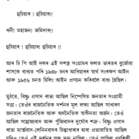
হুচিয়াৰ ! হুচিয়াৰ!!
ধনী! মহাজন! জমিদাৰ!!
হুচিয়াৰ ! হুচিয়াৰ! হুচিয়াৰ !!
আৰ চি পি আই দলৰ এই সশস্ত্ৰ সংগ্ৰামৰ ফলত ভাৰতৰ বুৰ্জোৱা
শাসকে বাধ্যত পৰি ১৯৪৮ চনৰ আধিয়াৰৰ স্বাৰ্থ সংৰক্ষণ আইন
আৰু ১৯৫৬ চনত চিলিং আইন প্ৰণয়ন কৰিবলৈ বাধ্য হৈছিল।
মুঠতে, বিষ্ণু প্ৰসাদ ৰাভা আছিল নিষ্পেষিত জনতাৰ সংগ্ৰামী
সত্তা। তেওঁৰ ৰাজনৈতিক দৰ্শনৰ মূল লক্ষ্য আছিল সাধাৰণ
জনতাৰ ৰাজনৈতিক আৰু অৰ্থনৈতিক স্বাধীনতা অৰ্জন। তেওঁ
আছিল সাম্ৰাজ্যবাদ আৰু পুঁজিবাদৰ দুৰ্ঘোৰ শত্ৰু। বিষ্ণু প্ৰসাদ
ৰাভা মাৰ্ক্সবাদ-লেনিনবাদৰ চিন্তাধাৰাৰ দ্বাৰা প্ৰভাৱান্বিত আছিল
যদিও তেওঁ এই দৰ্শনৰ অন্ধ ভক্ত নাছিল। তেওঁ আছিল গণশিল্পী,