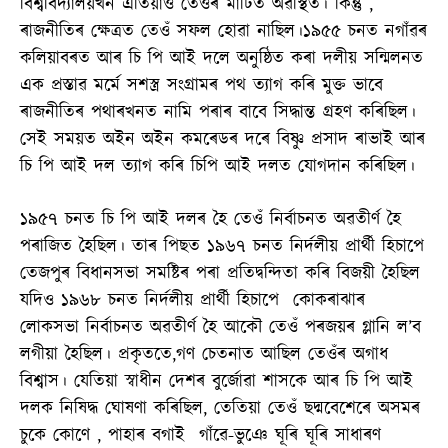
বিশ্ববিদ্যালয়খন এতিয়াও তেওঁৰ মাটিত অৱস্থিত। কিন্তু ,
ৰাজনীতিৰ ক্ষেত্ৰত তেওঁ সফল হোৱা নাছিল।১৯৫৫ চনত নগাঁৱৰ
কলিয়াবৰত আৰ চি পি আই দলে অনুষ্ঠিত কৰা দলীয় সন্মিলনত
এক প্ৰস্তাৱ মৰ্মে সশস্ত্ৰ সংগ্ৰামৰ পথ ত্যাগ কৰি মুক্ত ভাবে
ৰাজনীতিৰ পথাৰখনত নামি পৰাৰ বাবে সিদ্ধান্ত গ্ৰহণ কৰিছিল।
সেই সময়ত অইন অইন কমৰেডৰ দৰে বিষ্ণু প্ৰসাদ ৰাভাই আৰ
চি পি আই দল ত্যাগ কৰি চিপি আই দলত যোগদান কৰিছিল।
১৯৫৭ চনত চি পি আই দলৰ হৈ তেওঁ নিৰ্বাচনত অৱতীৰ্ণ হৈ
পৰাজিত হৈছিল। তাৰ পিছত ১৯৬৭ চনত নিৰ্দলীয় প্ৰাৰ্থী হিচাপে
তেজপুৰ বিধানসভা সমষ্টিৰ পৰা প্ৰতিদ্বন্দিতা কৰি বিজয়ী হৈছিল
যদিও ১৯৬৮ চনত নিৰ্দলীয় প্ৰাৰ্থী হিচাপে কোকৰাঝাৰ
লোকসভা নিৰ্বাচনত অৱতীৰ্ণ হৈ আকৌ তেওঁ পৰজয়ৰ গ্লানি ল’ব
লগীয়া হৈছিল। প্ৰকৃততে,গণ চেতনাত আছিল তেওঁৰ অগাধ
বিশ্বাস। যেতিয়া স্বাধীন দেশৰ বুৰ্জোৱা শাসকে আৰ চি পি আই
দলক নিষিদ্ধ ঘোষণা কৰিছিল, তেতিয়া তেওঁ ছদ্মবেশেৰে অসমৰ
চুকে কোণে , পাহাৰ বগাই গাঁৱে-ভুঞে ঘূৰি ঘূৰি সাধাৰণ