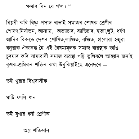
‌‌ক্ষমাৰ দিন যে গ’ল। “
বিপ্লৱী কবি বিষ্ণু প্ৰসাদ ৰাভাই সমাজৰ শোষক শ্ৰেণীৰ
শোষণ,নিৰ্যাতন, আন্যায়, অত্যাচাৰ, ব্যাভিচাৰ, হত্যা,লুট, ধৰ্ষণ
আদিৰ বিৰুদ্ধে দেশৰ শোষিত,লাঞ্চিত, বঞ্চিত, হালোৱা হজুৱা
বনুৱাক ঐক্যবদ্ধ হৈ এই বৈষম্যমূলক সমাজ ব্যৱস্থাক ভাঙি
চুৰমাৰ কৰি সাম্যবাদী সমাজ ব্যৱস্থা গঢ়ি তুলিবলৈ আহ্বান জনাই
কৃষক-শ্ৰমিকৰ শক্তিৰ কথা উনুকিয়াইছে এনেদৰে —
তই খুৱাৱ বিশ্ববাসীক
মাটি ফালি ধান
তই যুগাৱ ধনী শ্ৰেণীক
অস্ত্ৰ শক্তিমান