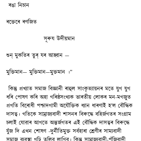
ৰঙা নিচান
ৰক্তেৰে ৰণজিত
সূৰুয উদীয়মান
শুন্ মুকতিৰ তুৰ্ যৰ আহ্বান —
মুক্তিমান— মুক্তিমান—মুক্তমান ।”
কিন্তু প্ৰখ্যাত সমাজ বিজ্ঞানী ৰাহুল সাংকৃত্যায়নৰ মতে যুগ যুগ
ধৰি পোষণ কৰি অহা গৰিষ্ঠসংখ্যক ভাৰতীয় লোকৰ মন-মগজুত
প্ৰগতি বিৰোধী পশ্চাদগামী অযৌক্তিক ধ্যান ধাৰণাই হ’ল বৌদ্ধিক
দাসত্ব। গতিকে সাম্ৰাজ্যবাদী শাসনৰ বিৰুদ্ধে বহিৰ্জগতৰ সংগ্ৰাম
চলাই যোৱাৰ আগতে অন্তৰ্জগতৰ এই বৌদ্ধিক দাসত্বৰ বিৰুদ্ধে
যুঁজ দি এখন শোষণ -দুৰ্নীতিমুক্ত সৰ্বহাৰা শ্ৰেণীৰ সাম্যবাদী
সমাজ ব্যৱস্থা গঢ়ি তুলিব লাগিব। কিন্তু সাম্ৰাজ্যবাদী-পুঁজিবাদী