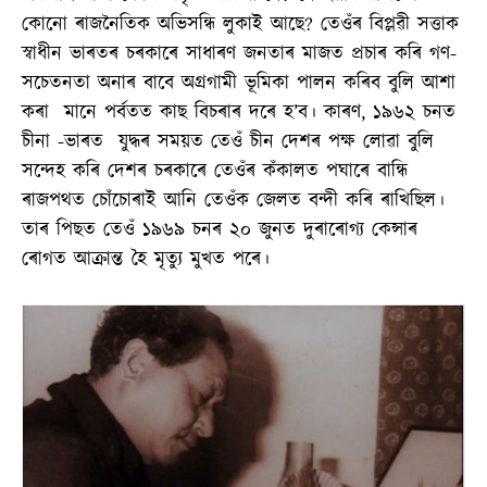
কোনো ৰাজনৈতিক অভিসন্ধি লুকাই আছে? তেওঁৰ বিপ্লৱী সত্তাক
স্বাধীন ভাৰতৰ চৰকাৰে সাধাৰণ জনতাৰ মাজত প্ৰচাৰ কৰি গণ-
সচেতনতা অনাৰ বাবে অগ্ৰগামী ভূমিকা পালন কৰিব বুলি আশা
কৰা মানে পৰ্বতত কাছ বিচৰাৰ দৰে হ’ব। কাৰণ, ১৯৬২ চনত
চীনা -ভাৰত যুদ্ধৰ সময়ত তেওঁ চীন দেশৰ পক্ষ লোৱা বুলি
সন্দেহ কৰি দেশৰ চৰকাৰে তেওঁৰ কঁকালত পঘাৰে বান্ধি
ৰাজপথত চোঁচোৰাই আনি তেওঁক জেলত বন্দী কৰি ৰাখিছিল।
তাৰ পিছত তেওঁ ১৯৬৯ চনৰ ২০ জুনত দুৰাৰোগ্য কেন্সাৰ
ৰোগত আক্ৰান্ত হৈ মৃত্যু মুখত পৰে।