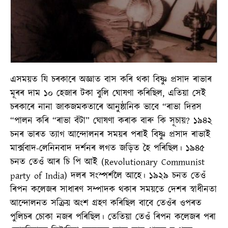
এসময়ত যি চৰকাৰে অজ্ঞাত বাস কৰি থকা বিষ্ণু প্ৰসাদ ৰাভাৰ
মূৰৰ দাম ১০ হেজাৰ টকা বুলি ঘোষণা কৰিছিল, এতিয়া সেই
চৰকাৰে নানা জাকজমকতাৰে আনুষ্ঠানিক ভাবে “ৰাভা দিৱস
“পালন কৰি “ৰাভা বঁটা” ঘোষণা কৰাক বাৰু কি সূচায়? ১৯৪২
চনৰ ভাৰত ত্যাগ আন্দোলনৰ সময়ৰ পৰাই বিষ্ণু প্ৰসাদ ৰাভাই
মাৰ্ক্সবাদ-লেনিনবাদ দৰ্শনৰ লগত জড়িত হৈ পৰিছিল। ১৯৪৫
চনত তেওঁ আৰ চি পি আই (Revolutionary Communist
party of India) দলৰ সংস্পৰ্শলৈ আহে। ১৯২৯ চনত তেওঁ
ৰিপন কলেজৰ সাধাৰণ সম্পাদক থকাৰ সময়তে দেশৰ স্বাধীনতা
আন্দোলনত সক্ৰিয় অংশ গ্ৰহণ কৰিছিল বাবে তেওঁৰ ওপৰত
পুলিচৰ চোকা নজৰ পৰিছিল। তেতিয়া তেওঁ ৰিপন কলেজৰ পৰা