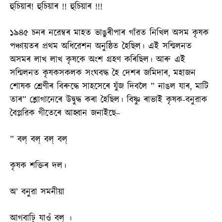
হুচিয়াৰ! হুচিয়াৰ !! হুচিয়াৰ !!!
১৯৪৫ চনৰ নৱেম্বৰ মাহত ভাঙুৰীপাৰ গাঁৱত নিখিল অসম কৃষক
পঞ্চায়তৰ প্ৰথম অধিৱেশন অনুষ্ঠিত হৈছিল। এই সন্মিলনত
অসমৰ লাখ লাখ কৃষকে অংশ গ্ৰহণ কৰিছিল। আৰু এই
সন্মিলনত কৃষকসকলক সংঘবদ্ধ হৈ দেশৰ জমিদাৰ, মহাজন
শোষক শ্ৰেণীৰ বিৰুদ্ধে সাহসেৰে যুঁজ দিবলৈ ” নাঙল যাৰ, মাটি
তাৰ” শ্লোগানেৰে উদ্বুদ্ধ কৰা হৈছিল। বিষ্ণু ৰাভাই কৃষক-বনুৱাক
বৈপ্লৱিক গীতেৰে আহ্বান জনাইছে–
” বল্ বল্ বল্ বল্
কৃষক শক্তিৰ দল।
অ’ বনুৱা সমনীয়া
আগবাঢ়ি যাওঁ বল্ ।