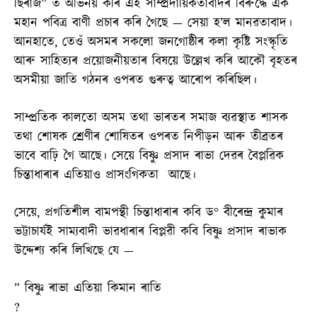
ছিৰাজ” ত অভিনয় কৰি এই সাম্প্ৰদায়িকতাবাদৰ বিৰুদ্ধে এক
মহান পবিত্ৰ বাণী প্ৰচাৰ কৰি গৈছে — সেয়া হ’ল মানৱতাবাদ।
আনহাতে, তেওঁ অসমৰ সকলো জনগোষ্ঠীৰ কলা কৃষ্টি সংস্কৃতি
আৰু সাহিত্যৰ প্ৰয়োজনীয়তাৰ বিষয়ে উল্লেখ কৰি আকৌ বৃহতৰ
অসমীয়া জাতি গঠনৰ ওপৰত গুৰুত্ব আৰোপ কৰিছিল।
সাম্প্ৰতিক কালতো অসম তথা ভাৰতৰ সমাজ ব্যৱস্থাত শাসক
তথা শোষক শ্ৰেণীৰ শোষিতৰ ওপৰত নিপীড়ন আৰু তীব্ৰতৰ
ভাবে বাঢ়ি গৈ আছে। সেয়ে বিষ্ণু প্ৰসাদ ৰাভা দেৱৰ বৈপ্লৱিক
চিন্তাধাৰাৰ এতিয়াও প্ৰাসংগিকতা আছে।
সেয়ে, প্ৰগতিশীল বামপন্থী চিন্তাধাৰাৰ কবি ড° বীৰেন্দ্ৰ কুমাৰ
ভট্টাচাৰ্যই সাম্যবাদী ভাৱধাৰাৰ বিপ্লৱী কবি বিষ্ণু প্ৰসাদ ৰাভাক
উদ্দেশ্য কৰি লিখিছে যে —
” বিষ্ণু ৰাভা এতিয়া কিমান ৰাতি
?