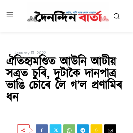
January 13, 2022
ঐতিহ্যমণ্ডিত আউনি আটীয়
সত্ৰত চুৰি, দুটাকৈ দানপাত্ৰ
ভাঙি চোৰে লৈ গ’ল প্ৰণামিৰ
ধন