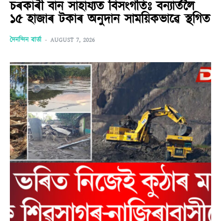
চৰকাৰী বান সাহায্যত বিসংগতিঃ বন্যাৰ্তলৈ
১৫ হাজাৰ টকাৰ অনুদান সাময়িকভাৱে স্থগিত
দৈনন্দিন বাৰ্তা
-
AUGUST 7, 2026