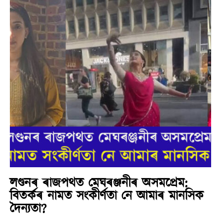
লণ্ডনৰ ৰাজপথত মেঘৰঞ্জনীৰ অসমপ্ৰেম:
বিতৰ্কৰ নামত সংকীৰ্ণতা নে আমাৰ মানসিক
দৈন্যতা?