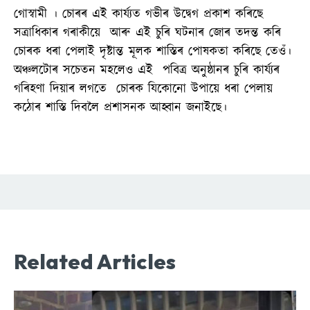
গোস্বামী । চোৰৰ এই কাৰ্য্যত গভীৰ উদ্বেগ প্ৰকাশ কৰিছে
সত্ৰাধিকাৰ গৰাকীয়ে আৰু এই চুৰি ঘটনাৰ জোৰ তদন্ত কৰি
চোৰক ধৰা পেলাই দৃষ্টান্ত মূলক শাস্তিৰ পোষকতা কৰিছে তেওঁ।
অঞ্চলটোৰ সচেতন মহলেও এই পবিত্ৰ অনুষ্ঠানৰ চুৰি কাৰ্য্যৰ
গৰিহণা দিয়াৰ লগতে চোৰক যিকোনো উপায়ে ধৰা পেলায়
কঠোৰ শাস্তি দিবলৈ প্ৰশাসনক আহ্বান জনাইছে।
Related Articles