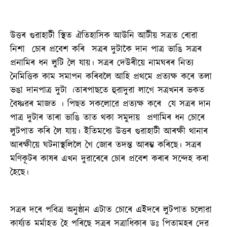
উত্তৰ গুৱাহাটী স্থিত ঐতিহাসিক আউনি আটীয় সত্ৰত ৰোৱা
নিশা চোৰ প্ৰবেশ কৰি সত্ৰৰ দুটাকৈ দান পাত্ৰ ভাঙি সত্ৰৰ
প্ৰনামিৰ ধন লুটি লৈ যায়। সত্ৰৰ দেউৰীয়ে নামঘৰৰ নিত্য
নৈমিত্তিক কাম সমাপন কৰিবলৈ আহি প্ৰথমে প্ৰত্যক্ষ কৰে তলা
ভঙা দানপাত্ৰ দুটা ।তাৰপাছতে হুৱাদুৱা লাগে সত্ৰখনৰ ভকত
বৈষ্ণৱৰ মাজত । পিছত সকলোৱে প্ৰত্যক্ষ কৰে যে সত্ৰৰ দান
পাত্ৰ দুটাৰ তাৰা ভাঙি তাত থকা সমুদায় প্ৰণামিৰ ধন চোৰে
লুটপাত কৰি লৈ যায়। ইতিমধ্যে উত্তৰ গুৱাহাটী আৰক্ষী থানাৰ
আৰক্ষীয়ে ঘটনাস্থলিলৈ গৈ জোৰ তদন্ত আৰম্ভ কৰিছে। সত্ৰৰ
মণিকূটৰ কাষৰ এখন দুৱাৰেৰে চোৰ প্ৰবেশ কৰাৰ সন্দেহ কৰা
হৈছে।
সত্ৰৰ দৰে পবিত্ৰ অনুষ্ঠান এটাত চোৰে এইদৰে লুটপাত চলোৱা
কাৰ্য্যত মৰ্মাহত হৈ পৰিছে সত্ৰৰ সত্ৰাধিকাৰ ডঃ পিতামহৰ দেৱ