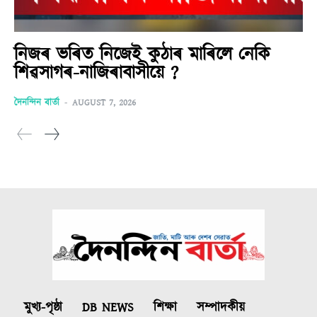
নিজৰ ভৰিত নিজেই কুঠাৰ মাৰিলে নেকি
শিৱসাগৰ-নাজিৰাবাসীয়ে ?
দৈনন্দিন বাৰ্তা
-
AUGUST 7, 2026
মুখ্য-পৃষ্ঠা
DB NEWS
শিক্ষা
সম্পাদকীয়