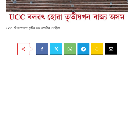
UCC: বিধানসভাত গৃহীত সম নাগৰিক সংহিতা