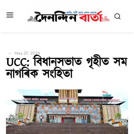
May 27, 2026
UCC: বিধানসভাত গৃহীত সম
নাগৰিক সংহিতা