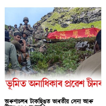
অৰুণাচলৰ টাকছিঙত ভাৰতীয় সেনা আৰু