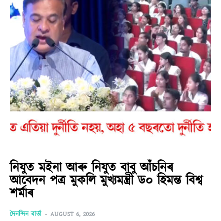
নিযুত মইনা আৰু নিযুত বাবু আঁচনিৰ
আবেদন পত্ৰ মুকলি মুখ্যমন্ত্ৰী ড০ হিমন্ত বিশ্ব
শৰ্মাৰ
দৈনন্দিন বাৰ্তা
-
AUGUST 6, 2026