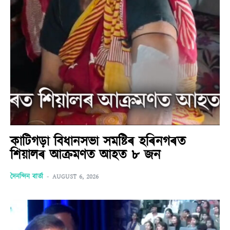
কাটিগড়া বিধানসভা সমষ্টিৰ হৰিনগৰত
শিয়ালৰ আক্ৰমণত আহত ৮ জন
দৈনন্দিন বাৰ্তা
-
AUGUST 6, 2026