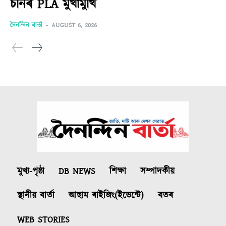
চীনৰ PLA মুখামুখি
দৈনন্দিন বাৰ্তা
-
AUGUST 6, 2026
মুখ্য-পৃষ্ঠা
DB NEWS
শিক্ষা
সম্পাদকীয়
স্থানীয় বাৰ্তা
আছাম ৰাইজিং(ইভেন্টে)
বতৰ
WEB STORIES