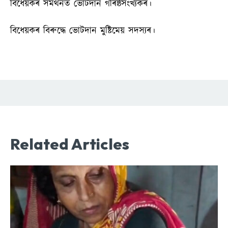
বিধেয়কৰ সমৰ্থনত ভোটদান গৰিষ্ঠসংখ্যকৰ।
বিধেয়কৰ বিৰুদ্ধে ভোটদান মুষ্টিমেয় সদস্যৰ।
Related Articles