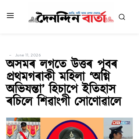
June 11, 2026
অসমৰ লগতে উত্তৰ পূবৰ
প্ৰথমগৰাকী মহিলা ‘অগ্নি
অভিযন্তা’ হিচাপে ইতিহাস
ৰচিলে শিৱাংগী সোণোৱালে