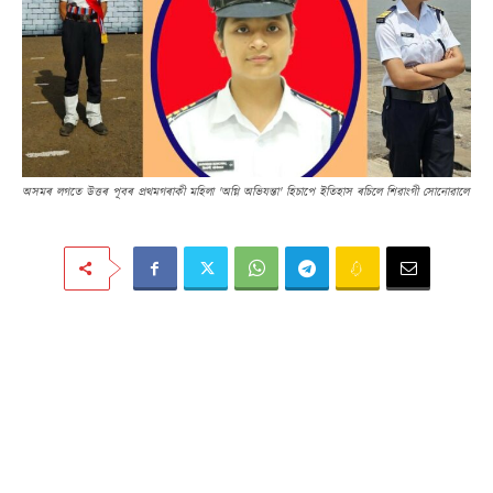
অসমৰ লগতে উত্তৰ পূবৰ প্ৰথমগৰাকী মহিলা 'অগ্নি অভিযন্তা' হিচাপে ইতিহাস ৰচিলে শিৱাংগী সোনোৱালে