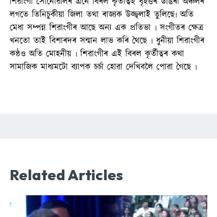
শিৱাংগী সোনোৱালৰ এনে বিৰল কৃতীত্বই বৃহত্তৰ ডাঙৰী অঞ্চলৰ
লগতে তিনিচুকীয়া জিলা তথা ৰাজ্যক উজ্জ্বলাই তুলিছে৷ অতি
মেধা সম্পন্ন শিৱাংগীৰ আছে অন্য এক প্ৰতিভা ৷ সংগীতৰ ক্ষেত্ৰ
খনতো তাই বিশাৰদৰ সন্মান লাভ কৰি থৈছে ৷ ধুনীয়া শিৱাংগীৰ
কন্ঠও অতি মোহনীয় ৷ শিৱাংগীৰ এই বিৰল কৃৰ্তীত্বৰ কথা
সামাজিক মাধ্যমটো ব্যাপক চৰ্চা হোৱা দেখিবলৈ পোৱা গৈছে ৷
Related Articles