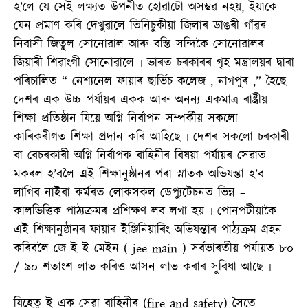
হ’লে যে সেই লক্ষ্যত উপনীত হোৱাটো অসম্ভৱ নহয়, ইয়াকে
যেন প্ৰমাণ কৰি দেখুৱালে তিনিচুকীয়া জিলাৰ ডাঙৰী গাঁৱৰ
নিবাসী জিতুল সোনোৱাল আৰু বন্তি সন্দিকৈ সোনোৱালৰ
জিয়াৰী শিৱাংগী সোনোৱালে ৷ ভাৰত চৰকাৰৰ গৃহ মন্ত্ৰালয়ৰ দ্বাৰা
পৰিচালিত “ নেশ্যনেল ফায়াৰ ছাৰ্ভিচ কলেজ , নাগপুৰ ,” হৈছে
দেশৰ এক উচ্চ পৰ্যায়ৰ একক আৰু অনন্য একমাত্ৰ ৰাষ্ট্ৰীয়
শিক্ষা প্ৰতিষ্ঠান যিয়ে অগ্নি নিৰ্বাপন সম্পৰ্কীয় সকলো
কাৰিকৰীগত শিক্ষা প্ৰদান কৰি আহিছে ৷ দেশৰ সকলো চৰকাৰী
বা বেচৰকাৰী অগ্নি নিৰ্বাপক বাহিনীৰ বিষয়া পৰ্যায়ৰ সেৱাত
মকৰল হ’বলৈ এই শিক্ষানুষ্ঠানৰ পৰা স্নাতক অভিযন্তা হ’ব
লাগিব নাইবা কৰ্মৰত লোকসকল ডেপ্যুটেচনত ভিন্ন –
কালভিত্তিক পাঠ্যক্ৰমৰ প্ৰশিক্ষণ লব লগা হয় ৷ পোনপটীয়াকৈ
এই শিক্ষানুষ্ঠানৰ ফায়াৰ ইঞ্জিনিয়াৰিং অভিযন্তাৰ পাঠ্যক্ৰম গ্ৰহন
কৰিবলৈ জে ই ই মেইন ( jee main ) সৰ্বভাৰতীয় পৰ্যায়ত ৮০
/ ৯০ শতাংশ লাভ কৰিও আসন লাভ কৰাৰ সুবিধা আছে ৷
যিহেতু ই এক সেৱা বাহিনীৰ (fire and safety) সৈতে