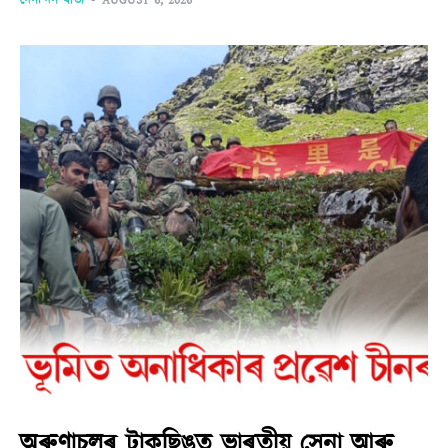
দৈনন্দিন বাৰ্তা
-
AUGUST 6, 2026
অৰুণাচলৰ টাকছিঙত ভাৰতীয় সেনা আৰু