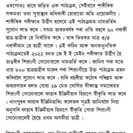
ওতপোতঃ ভাৱে জড়িত এক পাঠ্যক্ৰম, সেইবাবে শাৰীৰিক
সক্ষমতা তথা সুস্বাস্থ্যৰ অধিকাৰী হোৱাতো অতি প্ৰয়োজনীয় ৷
শাৰীৰিক পৰীক্ষাত উৰ্ত্তীণ হলেহে এই পাঠ্যক্ৰমত নামভৰ্তিৰ
সুযোগ লাভ কৰে ৷ সমগ্ৰ ভাৰতবৰ্ষৰ পৰা প্ৰতি বছৰে ৬০ গৰাকী
ছাত্ৰ-ছাত্ৰীক হে নিৰ্বাচিত কৰে ৷ তাৰ ভিতৰত মাত্ৰ ৩/৪
গৰাকীমান হে ছাত্ৰী থাকে ৷ এই কঠিন আৰু অগতানুগতিক
পাঠ্যক্ৰমতেই ২০২২ চনত জে ই ই মেইন পৰীক্ষাত উৰ্ত্তীণ হৈ
ডাঙৰীৰ শিৱাংগী সোনোৱালে নামভৰ্তি কৰে ৷ জানিব পৰা মতে
প্ৰায় ৮০০ ছাত্ৰছাত্ৰীৰ মাজৰ পৰা শিৱাংগীয়ে উক্ত পাঠ্যক্ৰম গ্ৰহন
কৰিবলৈ সুযোগ লাভ কৰে ৷ চাৰি বছৰীয়া কঠোৰ পৰিশ্ৰম আৰু
অধ্যৱসায়ৰ বলত যোৱা ২৯ মেত ঘোষিত দীক্ষান্ত সমাৰোহত
শিৱাংগী সোনোৱালে ফায়াৰ ইঞ্জিনীয়াৰ হিচাপে স্বীকৃতি লাভ কৰে
৷ নাগপুৰৰ ফায়াৰ ইঞ্জিনিয়াৰিং কলেজৰ সূত্ৰই জানিবলৈ দিয়া
অনুসৰি ফায়াৰ ইঞ্জিনীয়াৰ হিচাপে স্বীকৃতি পোৱা শিৱাংগী
সোনোৱালেই হৈছে প্ৰথম অসমীয়া ছাত্ৰী ৷