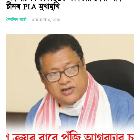
চীনৰ PLA মুখামুখি
দৈনন্দিন বাৰ্তা
-
AUGUST 6, 2026