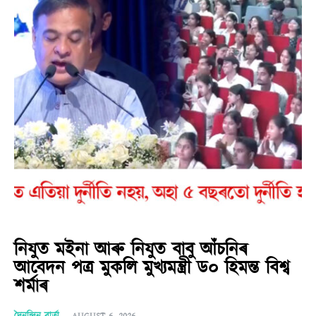
নিযুত মইনা আৰু নিযুত বাবু আঁচনিৰ
আবেদন পত্ৰ মুকলি মুখ্যমন্ত্ৰী ড০ হিমন্ত বিশ্ব
শৰ্মাৰ