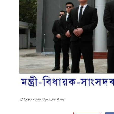
মন্ত্ৰী-বিধায়ক-সাংসদৰ ব্যক্তিগত দেহৰক্ষী সলনি