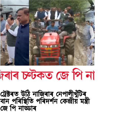
ট্ৰেক্টৰত উঠি নাজিৰাৰ নেপালীখুঁটিৰ
বান পৰিস্থিতি পৰিদৰ্শন কেন্দ্ৰীয় মন্ত্ৰী
জে পি নাড্ডাৰ