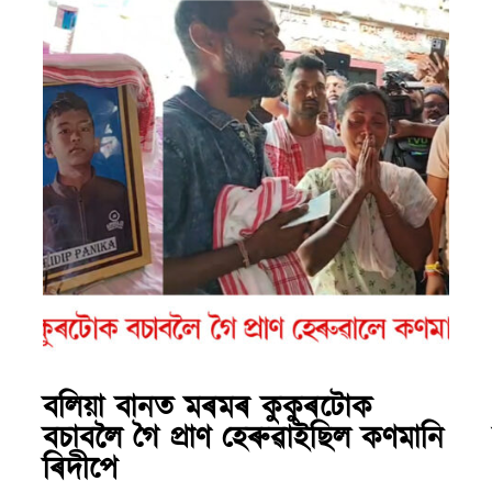
বলিয়া বানত মৰমৰ কুকুৰটোক
বচাবলৈ গৈ প্ৰাণ হেৰুৱাইছিল কণমানি
ৰিদীপে