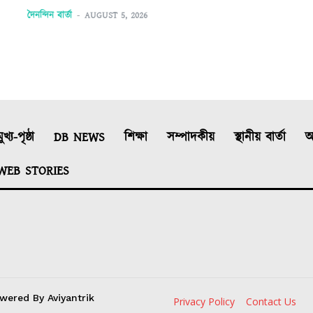
দৈনন্দিন বাৰ্তা
-
AUGUST 5, 2026
ুখ্য-পৃষ্ঠা
DB NEWS
শিক্ষা
সম্পাদকীয়
স্থানীয় বাৰ্তা
আ
WEB STORIES
wered By Aviyantrik
Privacy Policy
Contact Us