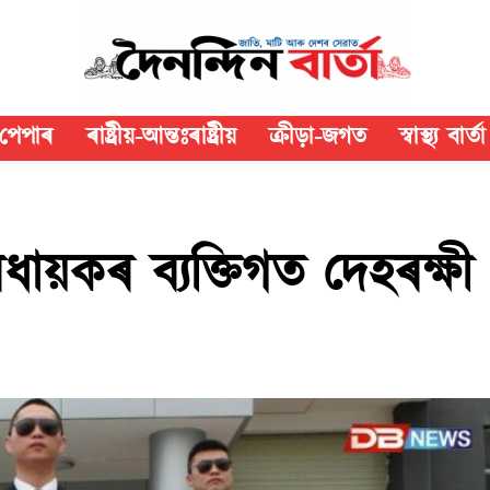
পেপাৰ
ৰাষ্ট্ৰীয়-আন্তঃৰাষ্ট্ৰীয়
ক্রীড়া-জগত
স্বাস্থ্য বাৰ্তা
ধায়কৰ ব্যক্তিগত দেহৰক্ষী