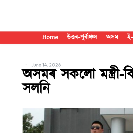
Home
উত্তৰ-পূৰ্বাঞ্চল
অসম
ই-
June 14, 2026
অসমৰ সকলো মন্ত্ৰী-বি
সলনি