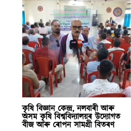
কৃষি বিজ্ঞান কেন্দ্ৰ, নলবাৰী আৰু
অসম কৃষি বিশ্ববিদ্যালয়ৰ উদ্যোগত
বীজ আৰু ৰোপন সামগ্ৰী বিতৰণ