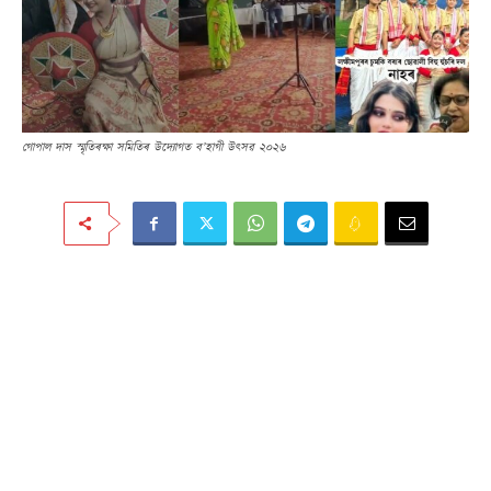
গোপাল দাস স্মৃতিৰক্ষা সমিতিৰ উদ্যোগত ব’হাগী উৎসৱ ২০২৬