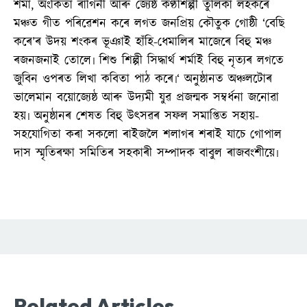
শৰ্মা, অংকিতা ৰাগিনী আৰু জ্যেষ্ঠ কণ্ঠশিল্পী তুলিকা লহকৰে
মঞ্চত গীত পৰিৱেশন কৰে লগত জনপ্ৰিয় কৌতুক গোষ্ঠী ‘বেছি
কৰে’ৰ উদয় শংকৰ ভূঞাই হাঁহি-ধেমালিৰ মাজেৰে বিহু মঞ্চ
ৰজনজনাই তোলে৷ শিশু শিল্পী সিদ্ধাৰ্থ শৰ্মাই বিহু নৃত্যৰ লগতে
জুবিন ওপৰত লিখা কবিতা পাঠ কৰে৷‘ অনুষ্ঠানত অঞ্চলটোৰ
ভালেমান বয়োজ্যেষ্ঠ আৰু উদ্যমী যুৱ প্ৰজন্মক সম্বৰ্ধনা জনোৱা
হয়৷ অনুষ্ঠানৰ শেষত বিহু উৎসৱৰ সফল সমাপ্তিত সহায়-
সহযোগিতা কৰা সকলো ৰাইজলৈ শলাগৰ শৰাই যাচে গোপাল
দাস স্মৃতিৰক্ষা সমিতিৰ সহকাৰী সম্পাদক বাবুল ৰাজবংশীয়ে৷
Related Articles