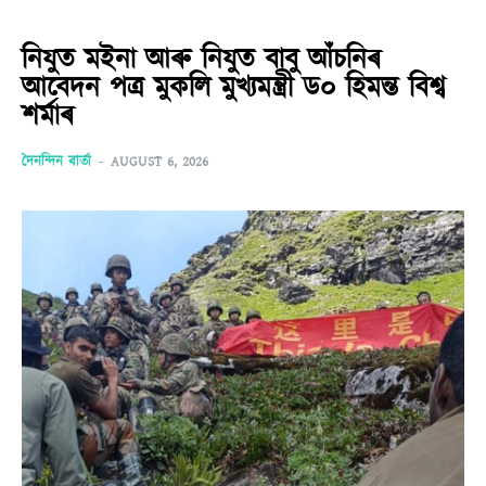
নিযুত মইনা আৰু নিযুত বাবু আঁচনিৰ
আবেদন পত্ৰ মুকলি মুখ্যমন্ত্ৰী ড০ হিমন্ত বিশ্ব
শৰ্মাৰ
দৈনন্দিন বাৰ্তা
-
AUGUST 6, 2026