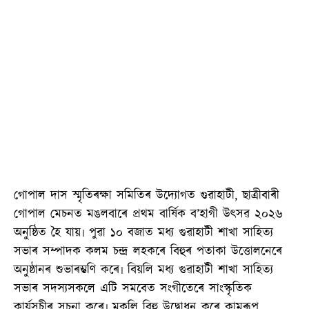
গোপাল দাস স্মৃতিৰক্ষা সমিতিৰ উদ্যোগত গুৱাহাটী, ছাত্ৰীবাৰী
গোপাল মেচনত মঙলবাৰে প্ৰথম বাৰ্ষিক ব’হাগী উৎসৱ ২০২৬
অনুষ্ঠিত হৈ যায়৷ পুৱা ১০ বজাত মধ্য গুৱাহাটী শাখা সাহিত্য
সভাৰ সম্পাদক কলম চন্দ্ৰ লহকৰে বিহুৰ পতাকা উত্তোলনেৰে
অনুষ্ঠানৰ শুভাৰম্ভণি কৰে৷ বিয়লি মধ্য গুৱাহাটী শাখা সাহিত্য
সভাৰ সদস্যসকলে এটি সমবেত সংগীতেৰে সাংস্কৃতিক
কাৰ্যসূচীৰ সূচনা কৰে৷ মুকলি বিহু উদ্বোধন কৰে কামৰূপ