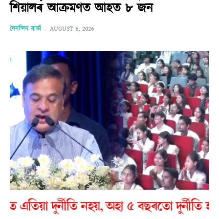
শিয়ালৰ আক্ৰমণত আহত ৮ জন
দৈনন্দিন বাৰ্তা
-
AUGUST 6, 2026