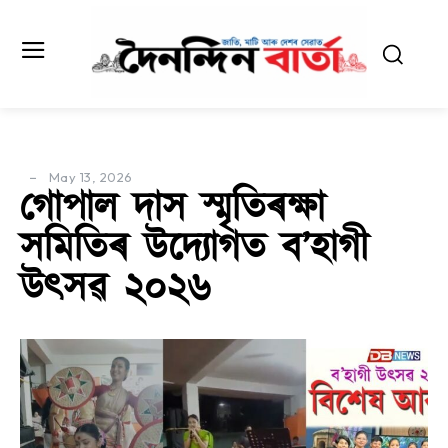
May 13, 2026
গোপাল দাস স্মৃতিৰক্ষা
সমিতিৰ উদ্যোগত ব’হাগী
উৎসৱ ২০২৬