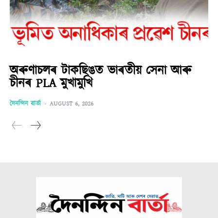
অৰুণাচলৰ টাকছিঙত ভাৰতীয় সেনা আৰু
চীনৰ PLA মুখামুখি
দৈনন্দিন বাৰ্তা
-
AUGUST 6, 2026