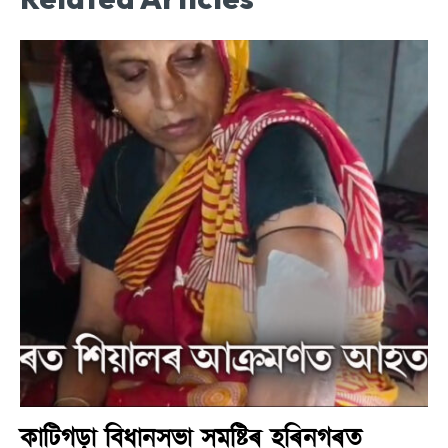
কাটিগড়া বিধানসভা সমষ্টিৰ হৰিনগৰত