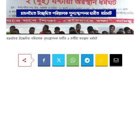
মঙলদৈত উচ্ছেদিত পৰিয়ালক পুনঃস্থাপনৰ দাবীত ২ ঘণ্টীয়া অৱস্থান ধৰ্মঘট