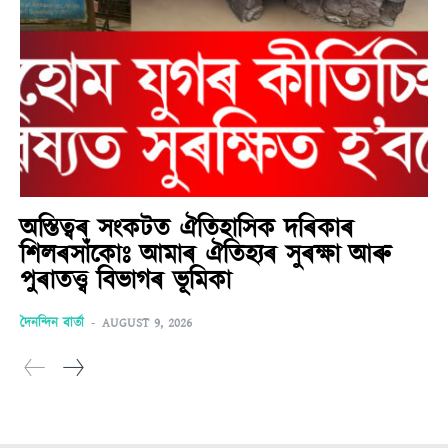
অস্তিত্বৰ সংকটত ঐতিহাসিক দৰিকাৰ
শিলৰসাঁকোঃ আমাৰ ঐতিহ্যৰ সুৰক্ষা আৰু
পুৰাতত্ত্ব বিভাগৰ ভূমিকা
দৈনন্দিন বাৰ্তা
-
AUGUST 9, 2026