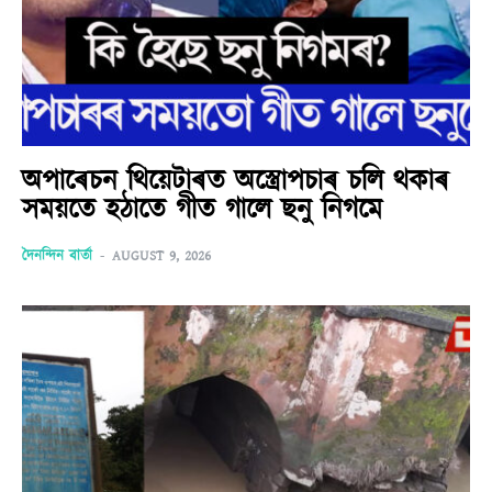
অপাৰেচন থিয়েটাৰত অস্ত্ৰোপচাৰ চলি থকাৰ
সময়তে হঠাতে গীত গালে ছনু নিগমে
দৈনন্দিন বাৰ্তা
-
AUGUST 9, 2026