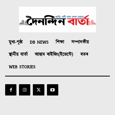
মুখ্য-পৃষ্ঠা
DB NEWS
শিক্ষা
সম্পাদকীয়
স্থানীয় বাৰ্তা
আছাম ৰাইজিং(ইভেন্টে)
বতৰ
WEB STORIES