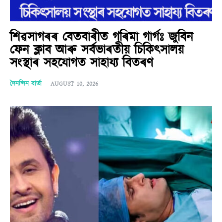
শিৱসাগৰৰ বেতবাৰীত গৰিমা গাৰ্গঃ জুবিন
ফেন ক্লাব আৰু সৰ্বভাৰতীয় চিকিৎসালয়
সংস্থাৰ সহযোগত সাহায্য বিতৰণ
দৈনন্দিন বাৰ্তা
-
AUGUST 10, 2026