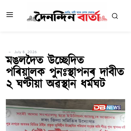
July 8, 2026
মঙলদৈত উচ্ছেদিত
পৰিয়ালক পুনঃস্থাপনৰ দাবীত
২ ঘণ্টীয়া অৱস্থান ধৰ্মঘট