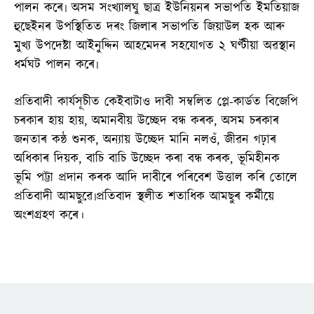
পালন কৰে৷ অসম সংখ্যালঘু ছাত্ৰ ইউনিয়নৰ সভাপতি ইমতিয়াজ
হুছেইনৰ উপস্থিতিত দৰং জিলাৰ সভাপতি জিয়াউল হক আৰু
মুখ্য উপদেষ্টা আইনুদ্দিন আহমেদৰ সহযোগত ২ ঘণ্টীয়া অৱস্থান
ধৰ্মঘট পালন কৰে৷
প্ৰতিবাদী কাৰ্যসূচীত কেইবাটাও দাবী সম্বলিত প্লে-কাৰ্ডত বিজেপি
চৰকাৰ হায় হায়, অমানবীয় উচ্ছেদ বন্ধ কৰক, অসম চৰকাৰ
জনতাৰ কন্ঠ শুনক, অন্যায় উচ্ছেদ মানি নলওঁ, জীৱন গঢ়াৰ
অধিকাৰ দিয়ক, বাচি বাচি উচ্ছেদ কৰা বন্ধ কৰক, ভূমিহীনক
ভূমি পট্টা প্ৰদান কৰক আদি দাবীৰে পৰিবেশ উত্তাল কৰি তোলে
প্ৰতিবাদী আমছুৱে৷প্ৰতিবাদ স্থলীত শতাধিক আমছুৰ কৰ্মীয়ে
অংশগ্ৰহণ কৰে।