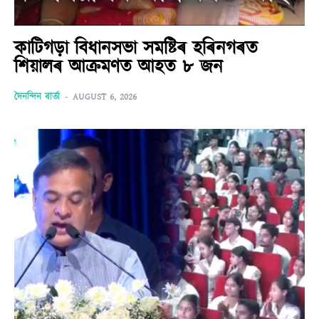
কাটিগড়া বিধানসভা সমষ্টিৰ হৰিনগৰত
শিয়ালৰ আক্ৰমণত আহত ৮ জন
দৈনন্দিন বাৰ্তা
-
AUGUST 6, 2026