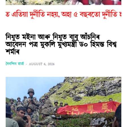
নিযুত মইনা আৰু নিযুত বাবু আঁচনিৰ
আবেদন পত্ৰ মুকলি মুখ্যমন্ত্ৰী ড০ হিমন্ত বিশ্ব
শৰ্মাৰ
দৈনন্দিন বাৰ্তা
-
AUGUST 6, 2026