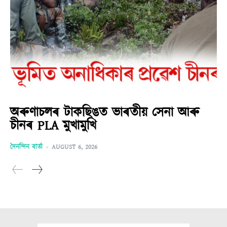
অৰুণাচলৰ টাকছিঙত ভাৰতীয় সেনা আৰু
চীনৰ PLA মুখামুখি
দৈনন্দিন বাৰ্তা
-
AUGUST 6, 2026