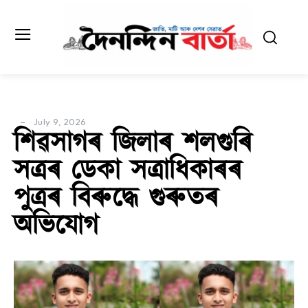
July 9, 2026
শিৱসাগৰ জিলাৰ শলগুৰি
সত্ৰৰ ডেকা সত্ৰাধিকাৰৰ
পুত্ৰৰ বিৰুদ্ধে গুৰুতৰ
অভিযোগ