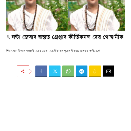
শিৱসাগৰ জিলাৰ শলগুৰি সত্ৰৰ ডেকা সত্ৰাধিকাৰৰ পুত্ৰৰ বিৰুদ্ধে গুৰুতৰ অভিযোগ