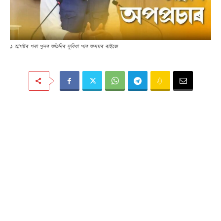
১ আগষ্টৰ পৰা পুনৰ আঁচনিৰ সুবিধা পাব অসমৰ ৰাইজে