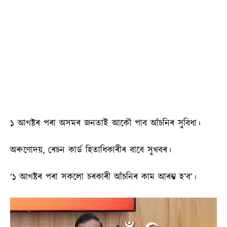
১ আগষ্টৰ পৰা অসমৰ জনতাই আকৌ পাব আঁচনিৰ সুবিধা।
অৰুণোদয়, ৰেচন কাৰ্ড হিতাধিকাৰীৰ বাবে সুখবৰ।
‘১ আগষ্টৰ পৰা সকলো চৰকাৰী আঁচনিৰ কাম আৰম্ভ হ’ব’।