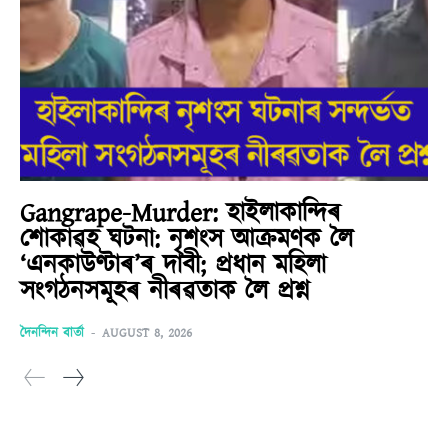
Gangrape-Murder: হাইলাকান্দিৰ
শোকাৱহ ঘটনা: নৃশংস আক্ৰমণক লৈ
‘এনকাউণ্টাৰ’ৰ দাবী; প্ৰধান মহিলা
সংগঠনসমূহৰ নীৰৱতাক লৈ প্ৰশ্ন
দৈনন্দিন বাৰ্তা
-
AUGUST 8, 2026