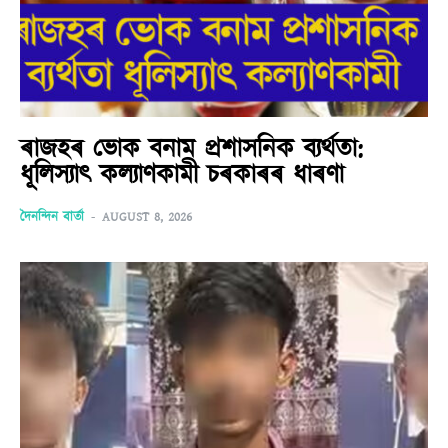
ৰাজহৰ ভোক বনাম প্ৰশাসনিক ব্যৰ্থতা:
ধূলিস্যাৎ কল্যাণকামী চৰকাৰৰ ধাৰণা
দৈনন্দিন বাৰ্তা
-
AUGUST 8, 2026