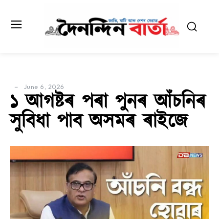
June 6, 2026
১ আগষ্টৰ পৰা পুনৰ আঁচনিৰ
সুবিধা পাব অসমৰ ৰাইজে