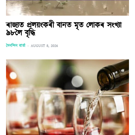
ৰাজ্যত প্ৰলয়ংকৰী বানত মৃত লোকৰ সংখ্যা
৯৮লৈ বৃদ্ধি
দৈনন্দিন বাৰ্তা
-
AUGUST 8, 2026