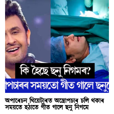
অপাৰেচন থিয়েটাৰত অস্ত্ৰোপচাৰ চলি থকাৰ
সময়তে হঠাতে গীত গালে ছনু নিগমে