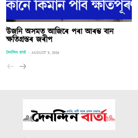
উজনি অসমত আজিৰে পৰা আৰম্ভ বান
ক্ষতিগ্ৰস্তৰ জৰীপ
দৈনন্দিন বাৰ্তা
-
AUGUST 9, 2026