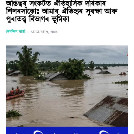
অস্তিত্বৰ সংকটত ঐতিহাসিক দৰিকাৰ
শিলৰসাঁকোঃ আমাৰ ঐতিহ্যৰ সুৰক্ষা আৰু
পুৰাতত্ত্ব বিভাগৰ ভূমিকা
দৈনন্দিন বাৰ্তা
-
AUGUST 9, 2026