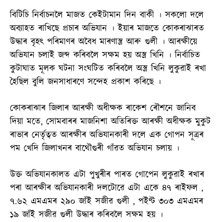
বিটিচি নিৰ্বাচনলৈ মাজত কেইটামান দিন বাকী । সকলো দলে
অব্যাহত ৰাখিছে প্ৰচাৰ অভিযান । ইয়াৰ মাজতে কোকৰাঝাৰত
উদ্ধাৰ বৃহৎ পৰিমাণৰ অবৈধ মাৰণাস্ত্ৰ আৰু গুলী । আৰক্ষীয়ে
অভিযান চলাই জব্দ কৰিবলৈ সক্ষম হয় অস্ত্ৰ খিনি । নিৰ্বাচিত
কুটাঘাত মূলক ঘটনা সংঘটিত কৰিবলৈ অস্ত্ৰ খিনি লুকুৱাই ৰখা
হৈছিল বুলি জনসাধাৰণে সন্দেহ প্ৰকাশ কৰিছে ।
কোকৰাঝাৰ জিলাৰ আৰক্ষী অধীক্ষক ৰাকেশ ৰৌশনে জানিব
দিয়া মতে, সোমবাৰৰ মাজনিশা অতিৰিক্ত আৰক্ষী অধীক্ষক মুকুট
ৰাভাৰ নেৰ্তৃত্বত আৰক্ষীৰ অভিযানকাৰী দলে এক গোপন সূত্ৰৰ
পম খেদি জিলাখনৰ বাথৌগুৰী গাঁৱত অভিযান চলায় ।
উক্ত অভিযানকালত এটা পুখুৰীৰ পাৰত গোপেন লুকুৱাই ৰখাৰ
পৰা আৰক্ষীৰ অভিযানকাৰী দলটোৱে এটা একে ৪৭ ৰাইফল ,
৭.৬২ এমএমৰ ২৯০ জাঁই সজীৱ গুলী , পইণ্ট ৩০৩ এমএমৰ
১৯ জাঁই সজীৱ গুলী উদ্ধাৰ কৰিবলৈ সক্ষম হয় ।