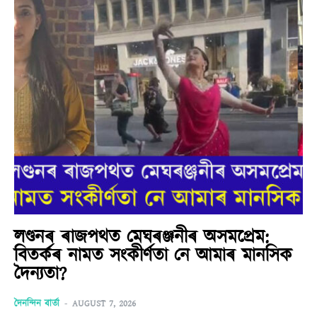
লণ্ডনৰ ৰাজপথত মেঘৰঞ্জনীৰ অসমপ্ৰেম:
বিতৰ্কৰ নামত সংকীৰ্ণতা নে আমাৰ মানসিক
দৈন্যতা?
দৈনন্দিন বাৰ্তা
-
AUGUST 7, 2026