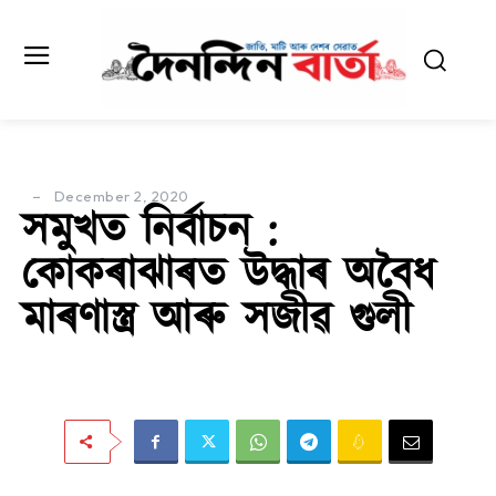
December 2, 2020
সমুখত নিৰ্বাচন :
কোকৰাঝাৰত উদ্ধাৰ অবৈধ
মাৰণাস্ত্ৰ আৰু সজীৱ গুলী