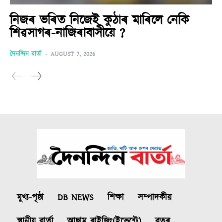
নিজৰ ভৰিত নিজেই কুঠাৰ মাৰিলে নেকি
শিৱসাগৰ-নাজিৰাবাসীয়ে ?
দৈনন্দিন বাৰ্তা
-
AUGUST 7, 2026
মুখ্য-পৃষ্ঠা
DB NEWS
শিক্ষা
সম্পাদকীয়
স্থানীয় বাৰ্তা
আছাম ৰাইজিং(ইভেন্টে)
বতৰ