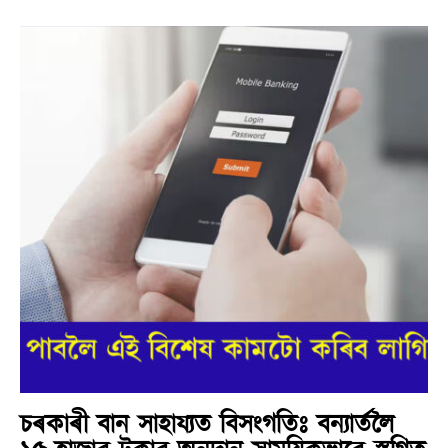
চৰকাৰী বান সাহায্যত বিসংগতিঃ বন্যাৰ্তলৈ