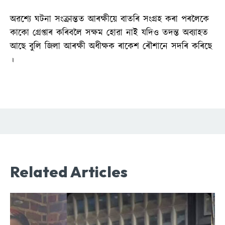
অৱশ্যে ঘটনা সংক্ৰান্তত আৰক্ষীয়ে বাতৰি সংগ্ৰহ কৰা পৰলৈকে
কাকো গ্ৰেপ্তাৰ কৰিবলৈ সক্ষম হোৱা নাই যদিও তদন্ত অব্যাহত
আছে বুলি জিলা আৰক্ষী অধীক্ষক ৰাকেশ ৰৌশানে সদৰি কৰিছে
।
Related Articles