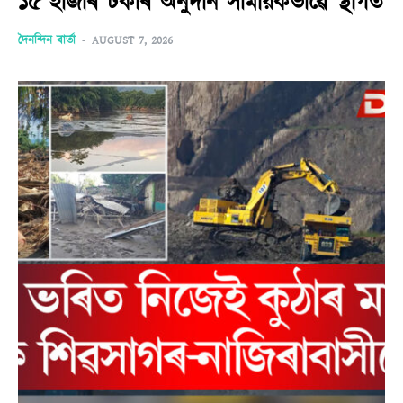
১৫ হাজাৰ টকাৰ অনুদান সাময়িকভাৱে স্থগিত
দৈনন্দিন বাৰ্তা
-
AUGUST 7, 2026