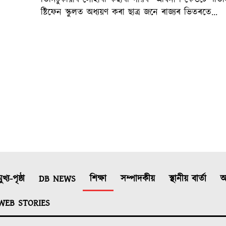
ষ্টিফেন স্কুলত অধ্যয়ণ কৰা ছাত্ৰ জনে ৰাজ্যৰ ভিতৰতে...
ুখ্য-পৃষ্ঠা
DB NEWS
শিক্ষা
সম্পাদকীয়
স্থানীয় বাৰ্তা
আ
WEB STORIES