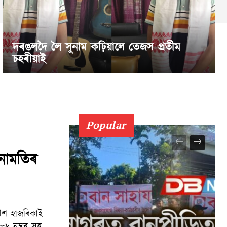
দৰঙলদৈ লৈ সুনাম কঢ়িয়ালে তেজস প্ৰতীম
চহৰীয়াই
Popular
নামতিৰ
৫৮৬ নম্বৰ সহ