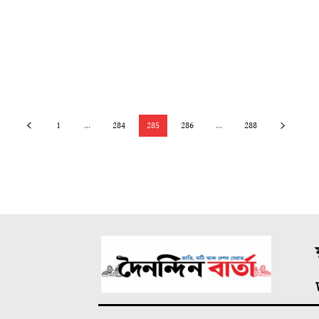
1
...
284
285
286
...
288
ম