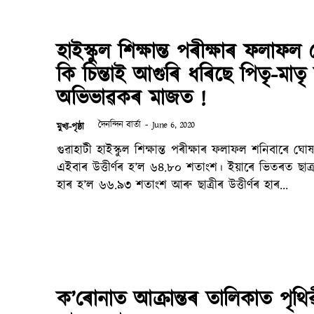
হাইস্কুল শিক্ষান্ত পৰীক্ষাৰ ফলাফল
কি চিন্তাই আগুৰি ধৰিছে পিতৃ-মাত
অভিভাৱকৰ মাজত !
দৈনন্দিন বাৰ্তা
-
June 6, 2020
মুখ্য-পৃষ্ঠা
গুৱাহাটী হাইস্কুল শিক্ষান্ত পৰীক্ষাৰ ফলাফল শনিবাৰে ঘোষণা কৰে৷
এইবাৰ উত্তীৰ্ণৰ হ’ল ৬৪.৮০ শতাংশ। ইয়াৰে ভিতৰত ছাত্ৰৰ 
হাৰ হ’ল ৬৬.৯৩ শতাংশ আৰু ছাত্ৰীৰ উত্তীৰ্ণৰ হাৰ...
ক’ৰোনাত আক্ৰান্তৰ তালিকাত পৃথিৱ