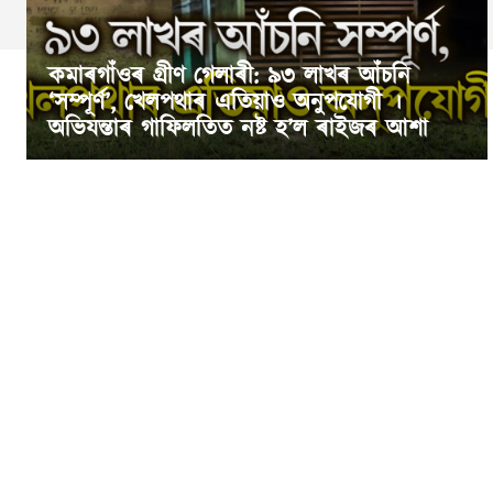
কমাৰগাঁওৰ গ্ৰীণ গেলাৰী: ৯৩ লাখৰ আঁচনি
‘সম্পূৰ্ণ’, খেলপথাৰ এতিয়াও অনুপযোগী ।
অভিযন্তাৰ গাফিলতিত নষ্ট হ’ল ৰাইজৰ আশা