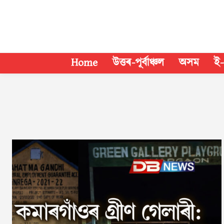
Home
উত্তৰ-পূৰ্বাঞ্চল
অসম
ই-