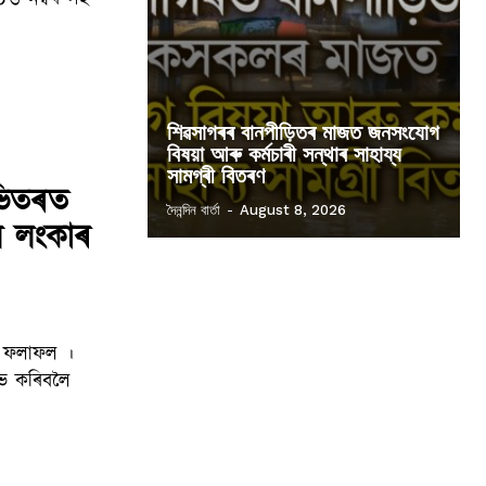
শিৱসাগৰৰ বানপীড়িতৰ মাজত জনসংযোগ
বিষয়া আৰু কৰ্মচাৰী সন্থাৰ সাহায্য
সামগ্ৰী বিতৰণ
 ভিতৰত
দৈনন্দিন বাৰ্তা
-
August 8, 2026
ল লংকাৰ
লাভ কৰিবলৈ