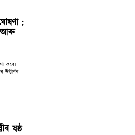
 ঘোষণা :
ৃ আৰু
উত্তীৰ্ণৰ
ীৰ ষষ্ঠ