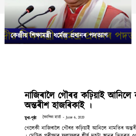
কেন্দ্ৰীয় শিক্ষামন্ত্ৰী ধৰ্মেন্দ্ৰ প্ৰধানৰ পদত্যাগ
নাজিৰালৈ গৌৰৱ কঢ়িয়াই আনিলে 
অন্তৰীশ হাজৰিকাই ।
দৈনন্দিন বাৰ্তা
-
June 6, 2020
মুখ্য-পৃষ্ঠা
গেলেকী নাজিৰালৈ গৌৰৱ কঢ়িয়াই আনিলে নামতিৰ অন্তৰীশ হাজৰিকাই
। মেট্ৰিক পৰীক্ষাৰ ফলাফলৰ শীৰ্ষ দহটা স্থানৰ ভিতৰত 