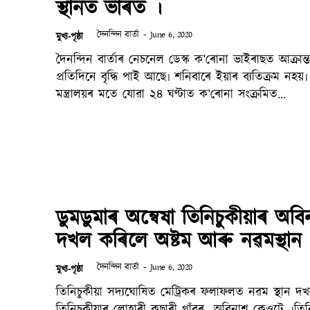
স্থানত ভাৰত ।
দৈনন্দিন বাৰ্তা
-
June 6, 2020
মুখ্য-পৃষ্ঠা
দৈনন্দিন বাৰ্তাৰ নেচনেল ডেস্ক ক’ৰোনা ভাইৰাছত আক্ৰান্তৰ সংখ্যা
প্ৰতিদিনে বৃদ্ধি পাই আছে৷ শনিবাৰে ইয়াৰ ব্যতিক্ৰম নহয়৷ কেন্দ
মন্ত্ৰালয়ৰ মতে যোৱা ২৪ ঘণ্টাত ক’ৰোনা সংক্ৰমিত...
ডুমডুমাৰ অন্বেষা তিনিচুকীয়াৰ অবি
দখল কৰিলে অষ্টম আৰু নৱমস্থান 
দৈনন্দিন বাৰ্তা
-
June 6, 2020
মুখ্য-পৃষ্ঠা
তিনিচুকীয়া সদ্যঘোষিত মেট্ৰিকৰ ফলাফলত নৱম স্থান দখল কৰিছে
তিনিচুকীয়াৰ লোহাৰী কছাৰী গাঁৱৰ অবিনাশ কেওটে ।তিনিচ