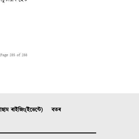
Page 285 of 288
ছাম ৰাইজিং(ইভেন্টে)
বতৰ