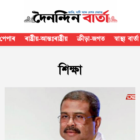
পেপাৰ
ৰাষ্ট্ৰীয়-আন্তঃৰাষ্ট্ৰীয়
ক্রীড়া-জগত
স্বাস্থ্য বাৰ্তা
শিক্ষা