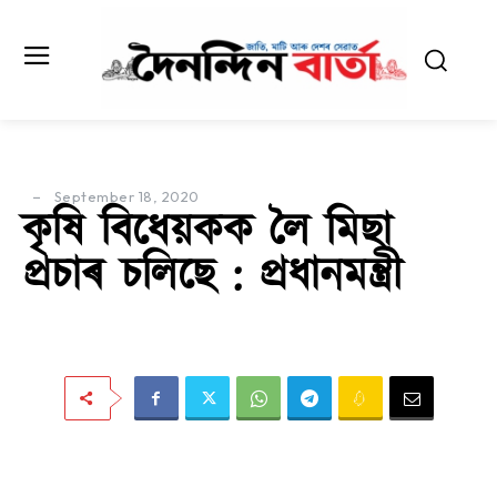
September 18, 2020
কৃষি বিধেয়কক লৈ মিছা
প্ৰচাৰ চলিছে : প্ৰধানমন্ত্ৰী