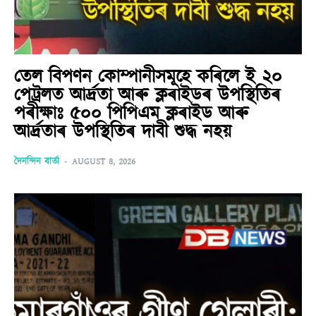
তেল বিপণন কোম্পানীসমূহে কৰিলে ই ২০
পেট্ৰলত আৰ্দ্ৰতা আৰু ক্লৰাইডৰ উপস্থিতিৰ
পৰীক্ষাঃ ৫০০ পিপিএম ক্লৰাইড আৰু
আৰ্দ্ৰতাৰ উপস্থিতিৰ দাবী শুদ্ধ নহয়
দৈনন্দিন বাৰ্তা
-
AUGUST 8, 2026