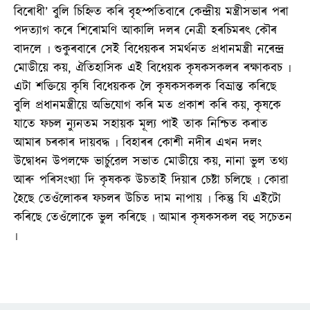
বিৰোধী’ বুলি চিহ্নিত কৰি বৃহস্পতিবাৰে কেন্দ্ৰীয় মন্ত্ৰীসভাৰ পৰা
পদত্যাগ কৰে শিৰোমণি আকালি দলৰ নেত্ৰী হৰচিমৰৎ কৌৰ
বাদলে ৷ শুকুৰবাৰে সেই বিধেয়কৰ সমৰ্থনত প্ৰধানমন্ত্ৰী নৰেন্দ্ৰ
মোডীয়ে কয়, ঐতিহাসিক এই বিধেয়ক কৃষকসকলৰ ৰক্ষাকবচ ৷
এটা শক্তিয়ে কৃষি বিধেয়কক লৈ কৃষকসকলক বিভ্রান্ত কৰিছে
বুলি প্ৰধানমন্ত্ৰীয়ে অভিযোগ কৰি মত প্ৰকাশ কৰি কয়, কৃষকে
যাতে ফচল ন্যুনতম সহায়ক মূল্য পাই তাক নিশ্চিত কৰাত
আমাৰ চৰকাৰ দায়বদ্ধ ৷ বিহাৰৰ কোশী নদীৰ এখন দলং
উদ্বোধন উপলক্ষে ভাৰ্চুৱেল সভাত মোডীয়ে কয়, নানা ভুল তথ্য
আৰু পৰিসংখ্যা দি কৃষকক উচতাই দিয়াৰ চেষ্টা চলিছে ৷ কোৱা
হৈছে তেওঁলোকৰ ফচলৰ উচিত দাম নাপায় ৷ কিন্তু যি এইটো
কৰিছে তেওঁলোকে ভুল কৰিছে ৷ আমাৰ কৃষকসকল বহু সচেতন
৷