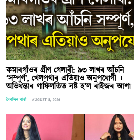
কমাৰগাঁওৰ গ্ৰীণ গেলাৰী: ৯৩ লাখৰ আঁচনি
‘সম্পূৰ্ণ’, খেলপথাৰ এতিয়াও অনুপযোগী ।
অভিযন্তাৰ গাফিলতিত নষ্ট হ’ল ৰাইজৰ আশা
দৈনন্দিন বাৰ্তা
-
AUGUST 8, 2026