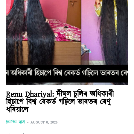
Renu Dhariyal: দীঘল চুলিৰ অধিকাৰী
হিচাপে বিশ্ব ৰেকৰ্ড গঢ়িলে ভাৰতৰ ৰেণু
ধৰিয়ালে
দৈনন্দিন বাৰ্তা
-
AUGUST 8, 2026