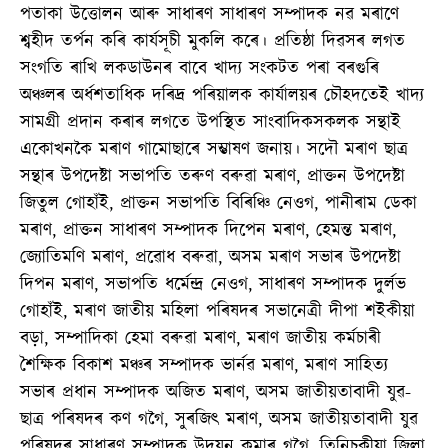
পতাকা উত্তোলন আৰু সাধাৰণ সাধাৰণ সম্পাদক নৱ মৰাণে
শ্বহীদ তৰ্পন কৰি কাৰ্যসূচী মুকলি কৰে। প্ৰতিষ্ঠা দিৱসৰ লগত
সংগতি ৰাখি লকডাউনৰ বাবে খাদ্য সংকটত পৰা বৰগুৰি
অঞ্চলৰ অৰ্ধশতাধিক দৰিদ্ৰ পৰিয়ালক কাৰ্যালয়ৰ চৌহদতেই খাদ্য
সামগ্ৰী প্ৰদান কৰাৰ লগতে উপস্থিত সাংবাদিকসকলক সন্থাই
একোখনকৈ মৰাণ গামোছাৰে সম্ভাষণ জনায়। সদৌ মৰাণ ছাত্ৰ
সন্থাৰ উপদেষ্টা সভাপতি তৰুণ বৰুৱা মৰাণ, প্ৰাক্তন উপদেষ্টা
জিতুল গোহাঁই, প্ৰাক্তন সভাপতি বিৰিঞ্চি নেওগ, পানীৰাম ডেকা
মৰাণ, প্ৰাক্তন সাধাৰণ সম্পাদক দিপেন মৰাণ, হেমন্ত মৰাণ,
জ্যোতিমণি মৰাণ, প্ৰৱোধ বৰুৱা, অসম মৰাণ সভাৰ উপদেষ্টা
দিপন মৰাণ, সভাপতি ধৰ্মেন্দ্ৰ নেওগ, সাধাৰণ সম্পাদক দুৰ্লভ
গোহাঁই, মৰাণ জাতীয় মহিলা পৰিষদৰ সভানেত্ৰী দীপা শইকীয়া
বড়া, সম্পাদিকা হেমা বৰুৱা মৰাণ, মৰাণ জাতীয় কৰ্মচাৰী
শৈক্ষিক বিকাশ মঞ্চৰ সম্পাদক ভাৰ্নৱ মৰাণ, মৰাণ সাহিত্য
সভাৰ প্ৰধান সম্পাদক অজিত মৰাণ, অসম জাতীয়তাবাদী যুৱ-
ছাত্ৰ পৰিষদৰ কণ গগৈ, সুৰজিৎ মৰাণ, অসম জাতীয়তাবাদী যুৱ
পৰিষদৰ সাধাৰণ সম্পাদক উদয়ন কুমাৰ গগৈ, তিনিচুকীয়া জিলা