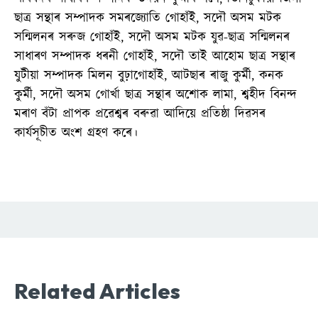
ছাত্ৰ সন্থাৰ সম্পাদক সমৰজ্যোতি গোহাঁই, সদৌ অসম মটক
সন্মিলনৰ সৰুজ গোহাঁই, সদৌ অসম মটক যুৱ-ছাত্ৰ সন্মিলনৰ
সাধাৰণ সম্পাদক ধৰনী গোহাঁই, সদৌ তাই আহোম ছাত্ৰ সন্থাৰ
যুটীয়া সম্পাদক মিলন বুঢ়াগোহাঁই, আটছাৰ ৰাজু কুৰ্মী, কনক
কুৰ্মী, সদৌ অসম গোৰ্খা ছাত্ৰ সন্থাৰ অশোক লামা, শ্বহীদ বিনন্দ
মৰাণ বঁটা প্ৰাপক প্ৰৱেশ্বৰ বৰুৱা আদিয়ে প্ৰতিষ্ঠা দিৱসৰ
কাৰ্যসূচীত অংশ গ্ৰহণ কৰে।
Related Articles