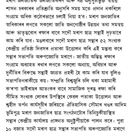
মৰাণ জনজাতিক জনজাতিকৰণ আৰু ষষ্ঠ অনুসুচীভুক্ত স্বায়ত্ত
শাসন চৰকাৰৰ প্ৰতিশ্ৰুতি অনুসৰি সময় মতে প্ৰদান নকৰিলে
সংগ্ৰাম অধিক কঠোৰভাৱে চলাই নিয়া হ’ব। মৰাণ জনজাতিৰ
স্বাধিকাৰৰ লগতে সকলো জাতি জনগোষ্ঠীৰ উন্নয়ন তথা সমন্বয়
আৰু ভাতৃত্ববোধ ৰক্ষাৰ বাবে সদৌ মৰাণ ছাত্ৰ সন্থাই দৃঢ়তাৰে
কাম কৰি যাব। মঙলবাৰে সদৌ মৰাণ ছাত্ৰ সন্থাৰ ৫২ সংখ্যক
কেন্দ্ৰীয় প্ৰতিষ্ঠা দিৱসৰ প্ৰতাকা উত্তোলন কৰি এই মন্তব্য কৰে
সন্থাৰ সভাপতি অৰুণজ্যোতি মৰাণে। জাতীয় অস্তিত্ব ৰক্ষাৰ
সংগ্ৰাম অব্যাহত ৰখাৰ লগতে সকলো অন্যায়, অবিচাৰ আৰু
দুৰ্নীতিৰ বিৰুদ্ধে সন্থাই জাগ্ৰত প্ৰহৰী হৈ কাম কৰি যাব বুলিও
সভাপতিগৰাকীয়ে কয়। সম্প্ৰতি বিশ্বজুৰি চলি থকা মহামাৰী
ক’ৰ’ণা ভাইৰাছৰ আতংকৰ বাবে সামাজিক দূৰত্ব ৰক্ষা কৰি
সীমিত সংখ্যক লোকৰ উপস্থিৰে কেৱল পতাকা উত্তোলন আৰু
শ্বহীদ তৰ্পন কাৰ্যসূচীৰ জৰিয়তে ঐতিহাসিক সৌমাৰ খণ্ডৰ আদিম
ভূমিপুত্ৰ মৰাণ জনজাতিৰ ছাত্ৰ সংগঠনটোৰ তিনিচুকীয়াস্থিত
সন্থাৰ কেন্দ্ৰীয় কাৰ্যালয় প্ৰাঙ্গনত অনুষ্টুপীয়াকৈ পালন কৰে। পুৱা
১০ বজাত সদৌ মৰাণ ছাত্ৰ সন্থাৰ সভাপতি অৰুণজ্যোতি মৰাণে