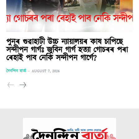
পুনৰ গুৱাহাটী উচ্চ ন্যায়ালয়ৰ কাষ চাপিছে
সন্দীপন গাৰ্গঃ জুবিন গাৰ্গ হত্যা গোচৰৰ পৰা
ৰেহাই পাব নেকি সন্দীপন গাৰ্গে?
দৈনন্দিন বাৰ্তা
-
AUGUST 7, 2026