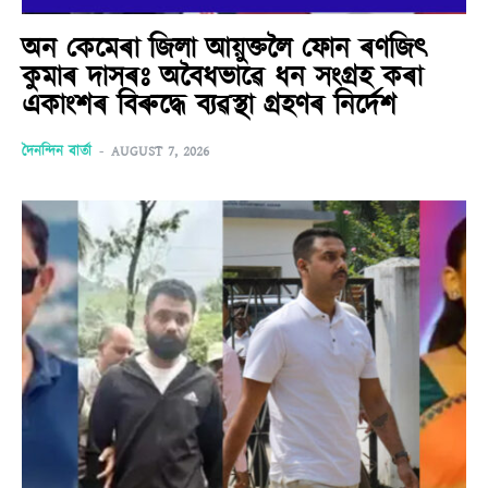
অন কেমেৰা জিলা আয়ুক্তলৈ ফোন ৰণজিৎ
কুমাৰ দাসৰঃ অবৈধভাৱে ধন সংগ্ৰহ কৰা
একাংশৰ বিৰুদ্ধে ব্যৱস্থা গ্ৰহণৰ নিৰ্দেশ
দৈনন্দিন বাৰ্তা
-
AUGUST 7, 2026