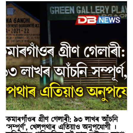
কমাৰগাঁওৰ গ্ৰীণ গেলাৰী: ৯৩ লাখৰ আঁচনি
‘সম্পূৰ্ণ’, খেলপথাৰ এতিয়াও অনুপযোগী ।