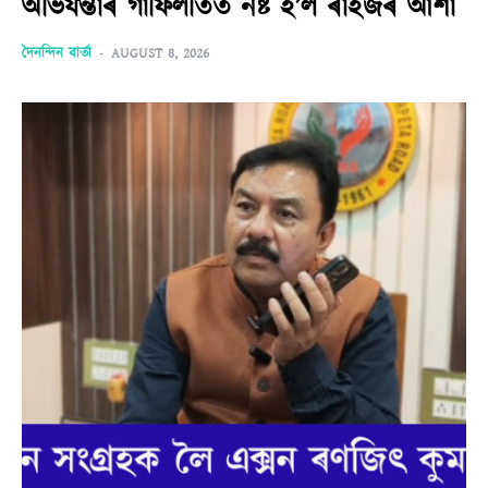
অভিযন্তাৰ গাফিলতিত নষ্ট হ’ল ৰাইজৰ আশা
দৈনন্দিন বাৰ্তা
-
AUGUST 8, 2026