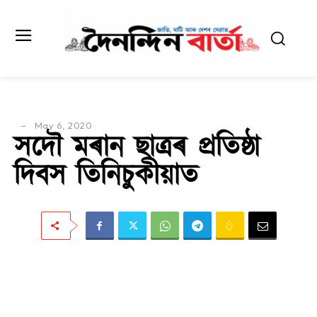
May 6, 2020
সদৌ মৰান ছাত্ৰৰ প্ৰতিষ্ঠা
দিবস তিনিচুকীয়াত