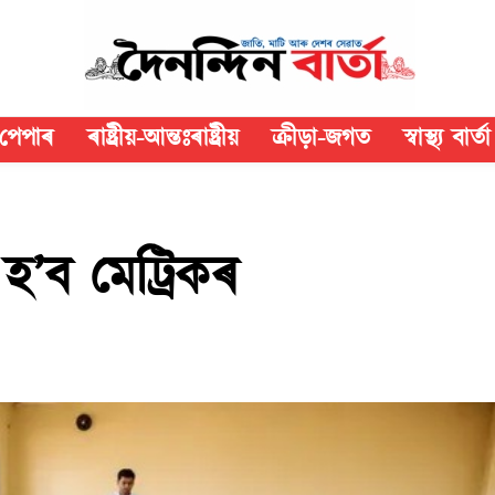
পেপাৰ
ৰাষ্ট্ৰীয়-আন্তঃৰাষ্ট্ৰীয়
ক্রীড়া-জগত
স্বাস্থ্য বাৰ্তা
হ’ব মেট্ৰিকৰ