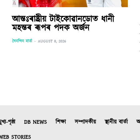
আন্তঃৰাষ্ট্ৰীয় টাইকোৱানডোত ধানী
মহন্তৰ ৰূপৰ পদক অৰ্জন
দৈনন্দিন বাৰ্তা
-
AUGUST 8, 2026
ুখ্য-পৃষ্ঠা
DB NEWS
শিক্ষা
সম্পাদকীয়
স্থানীয় বাৰ্তা
আ
WEB STORIES