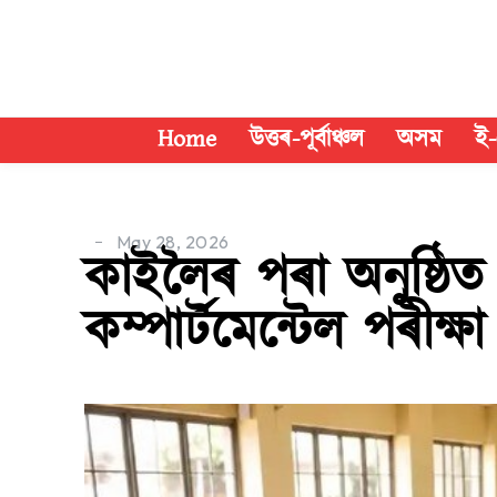
Home
উত্তৰ-পূৰ্বাঞ্চল
অসম
ই-
May 28, 2026
কাইলৈৰ পৰা অনুষ্ঠিত 
কম্পার্টমেন্টেল পৰীক্ষা