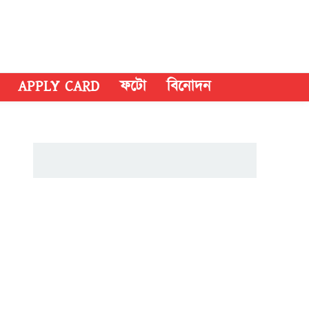
APPLY CARD
ফটো
বিনোদন