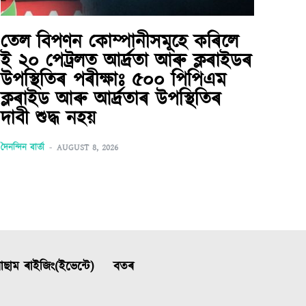
তেল বিপণন কোম্পানীসমূহে কৰিলে
ই ২০ পেট্ৰলত আৰ্দ্ৰতা আৰু ক্লৰাইডৰ
উপস্থিতিৰ পৰীক্ষাঃ ৫০০ পিপিএম
ক্লৰাইড আৰু আৰ্দ্ৰতাৰ উপস্থিতিৰ
দাবী শুদ্ধ নহয়
দৈনন্দিন বাৰ্তা
-
AUGUST 8, 2026
ছাম ৰাইজিং(ইভেন্টে)
বতৰ