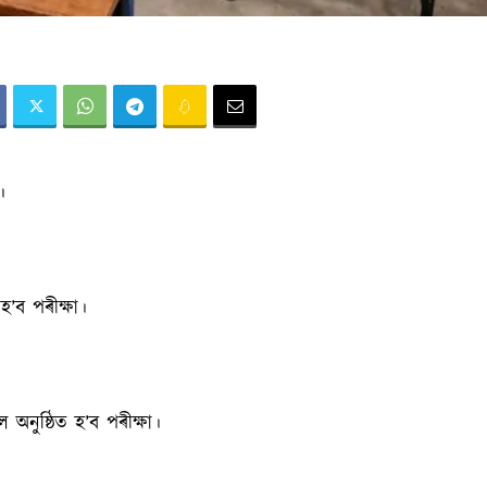
।
’ব পৰীক্ষা।
অনুষ্ঠিত হ’ব পৰীক্ষা।