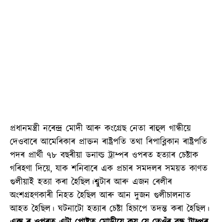
প্ৰধানমন্ত্ৰী নৰেন্দ্ৰ মোদী আৰু কংগ্ৰেছ নেতা ৰাহুল গান্ধীয়ে
দেওবাৰে আমেৰিকাৰ প্ৰাক্তন ৰাষ্ট্ৰপতি তথা ৰিপাব্লিকান ৰাষ্ট্ৰপতি
পদৰ প্ৰাৰ্থী ৭৮ বছৰীয়া ডনাল্ড ট্ৰাম্পৰ ওপৰত হত্যাৰ চেষ্টাক
গৰিহণা দিয়ে, যাক শনিবাৰে এক প্ৰচাৰ সমদলৰ সময়ত কাণত
গুলীয়াই হত্যা কৰা হৈছিল।শ্বুটাৰ আৰু এজন ৰেলীৰ
অংশগ্ৰহণকাৰী নিহত হৈছিল আৰু আন দুজন গুলীচালনাত
আহত হৈছিল। ঘটনাটো হত্যাৰ চেষ্টা হিচাপে তদন্ত কৰা হৈছিল।