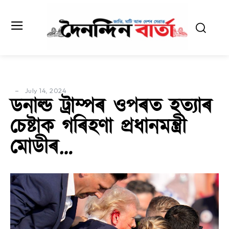
July 14, 2024
ডনাল্ড ট্ৰাম্পৰ ওপৰত হত্যাৰ
চেষ্টাক গৰিহণা প্ৰধানমন্ত্ৰী
মোডীৰ…