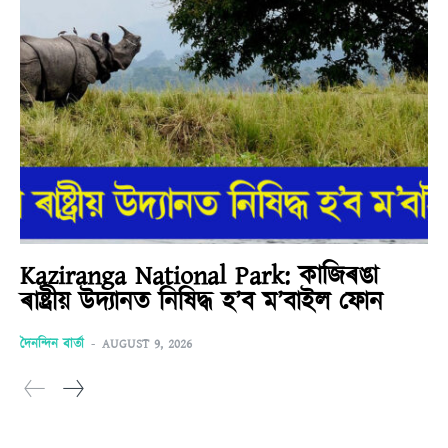
Kaziranga National Park: কাজিৰঙা
ৰাষ্ট্ৰীয় উদ্যানত নিষিদ্ধ হ’ব ম’বাইল ফোন
দৈনন্দিন বাৰ্তা
-
AUGUST 9, 2026