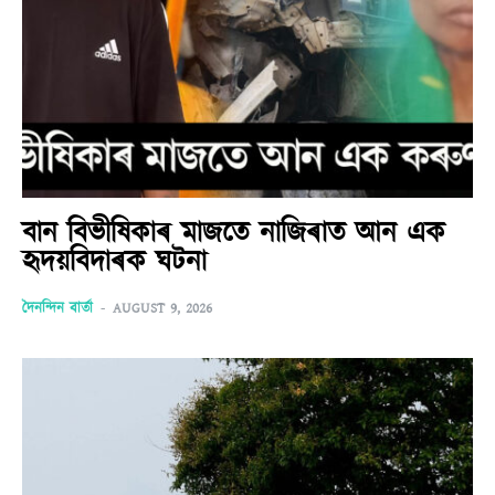
বান বিভীষিকাৰ মাজতে নাজিৰাত আন এক
হৃদয়বিদাৰক ঘটনা
দৈনন্দিন বাৰ্তা
-
AUGUST 9, 2026