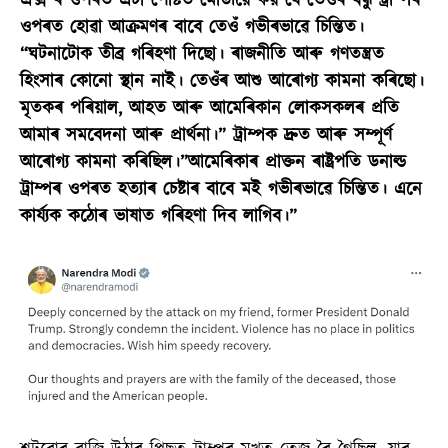
এক্স ৰ ওপৰত এটা পোষ্টত মোডীয়ে কয় যে তেওঁৰ বন্ধু ট্ৰাম্পৰ
ওপৰত হোৱা আক্ৰমণৰ বাবে তেওঁ গভীৰভাৱে চিন্তিত।
“ঘটনাটোক তীব্ৰ গৰিহণা দিছো। ৰাজনীতি আৰু গণতন্ত্ৰত
হিংসাৰ কোনো স্থান নাই। তেওঁৰ আশু আৰোগ্য কামনা কৰিছো।
মৃতকৰ পৰিয়াল, আহত আৰু আমেৰিকান লোকসকলৰ প্ৰতি
আমাৰ সমবেদনা আৰু প্ৰাৰ্থনা।” ট্ৰাম্পক দ্ৰুত আৰু সম্পূৰ্ণ
আৰোগ্য কামনা কৰিছিল।”আমেৰিকাৰ প্ৰাক্তন ৰাষ্ট্ৰপতি ডনাল্ড
ট্ৰাম্পৰ ওপৰত হত্যাৰ চেষ্টাৰ বাবে মই গভীৰভাৱে চিন্তিত। এনে
কাৰ্য্যক কঠোৰ ভাষাত গৰিহণা দিব লাগিব।”