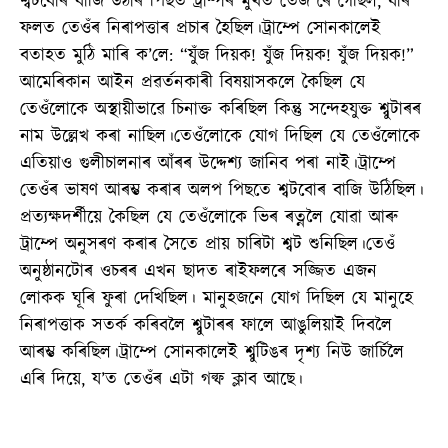
শ্বটবোৰ বাজি উঠাৰ পিছত ট্ৰাম্পৰ মুখত তেজ ৰৈ গৈছিল, যাৰ
ফলত তেওঁৰ নিৰাপত্তাৰ প্ৰচাৰ হৈছিল।ট্ৰাম্পে সোনকালেই
বতাহত মুঠি মাৰি ক’লে: “যুঁজ দিয়ক! যুঁজ দিয়ক! যুঁজ দিয়ক!”
আমেৰিকান আইন প্ৰৱৰ্তনকাৰী বিষয়াসকলে কৈছিল যে
তেওঁলোকে অস্থায়ীভাৱে চিনাক্ত কৰিছিল কিন্তু সন্দেহযুক্ত শ্বুটাৰৰ
নাম উল্লেখ কৰা নাছিল।তেওঁলোকে যোগ দিছিল যে তেওঁলোকে
এতিয়াও গুলীচালনাৰ আঁৰৰ উদ্দেশ্য জানিব পৰা নাই।ট্ৰাম্পে
তেওঁৰ ভাষণ আৰম্ভ কৰাৰ অলপ পিছতে শ্বটবোৰ বাজি উঠিছিল।
প্ৰত্যক্ষদৰ্শীয়ে কৈছিল যে তেওঁলোকে ভিৰ ৰত্নলৈ যোৱা আৰু
ট্ৰাম্পে অনুসৰণ কৰাৰ সৈতে প্ৰায় চাৰিটা শ্বট শুনিছিল।তেওঁ
অনুষ্ঠানটোৰ ওচৰৰ এখন ছাদত ৰাইফলৰে সজ্জিত এজন
লোকক ঘূৰি ফুৰা দেখিছিল। মানুহজনে যোগ দিছিল যে মানুহে
নিৰাপত্তাক সতৰ্ক কৰিবলৈ শ্বুটাৰৰ ফালে আঙুলিয়াই দিবলৈ
আৰম্ভ কৰিছিল।ট্ৰাম্পে সোনকালেই শ্বুটিঙৰ দৃশ্য নিউ জাৰ্চিলৈ
এৰি দিয়ে, য’ত তেওঁৰ এটা গল্ফ ক্লাব আছে।