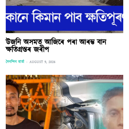
উজনি অসমত আজিৰে পৰা আৰম্ভ বান
ক্ষতিগ্ৰস্তৰ জৰীপ
দৈনন্দিন বাৰ্তা
-
AUGUST 9, 2026