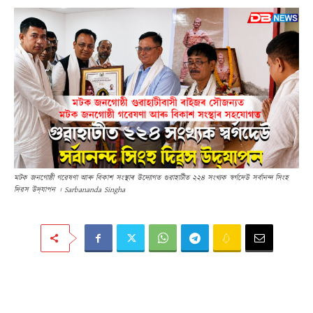
মটক জনগোষ্ঠী গৱেষণা আৰু বিকাশ সংস্থাৰ উদ্যোগত গুৱাহাটীত ২২৪ সংখ্যক স্বৰ্গদেউ সৰ্বানন্দ সিংহ
দিৱস উদ্‌যাপন । Sarbananda Singha