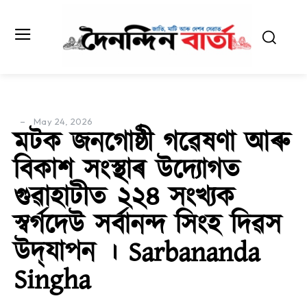
May 24, 2026
মটক জনগোষ্ঠী গৱেষণা আৰু
বিকাশ সংস্থাৰ উদ্যোগত
গুৱাহাটীত ২২৪ সংখ্যক
স্বৰ্গদেউ সৰ্বানন্দ সিংহ দিৱস
উদ্‌যাপন । Sarbananda
Singha