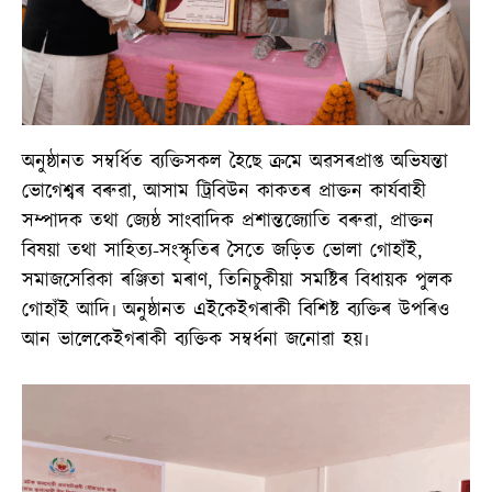
অনুষ্ঠানত সম্বৰ্ধিত ব্যক্তিসকল হৈছে ক্ৰমে অৱসৰপ্ৰাপ্ত অভিযন্তা
ভোগেশ্বৰ বৰুৱা, আসাম ট্ৰিবিউন কাকতৰ প্ৰাক্তন কাৰ্যবাহী
সম্পাদক তথা জ্যেষ্ঠ সাংবাদিক প্ৰশান্তজ্যোতি বৰুৱা, প্ৰাক্তন
বিষয়া তথা সাহিত্য-সংস্কৃতিৰ সৈতে জড়িত ভোলা গোহাঁই,
সমাজসেৱিকা ৰঞ্জিতা মৰাণ, তিনিচুকীয়া সমষ্টিৰ বিধায়ক পুলক
গোহাঁই আদি৷ অনুষ্ঠানত এইকেইগৰাকী বিশিষ্ট ব্যক্তিৰ উপৰিও
আন ভালেকেইগৰাকী ব্যক্তিক সম্বৰ্ধনা জনোৱা হয়৷