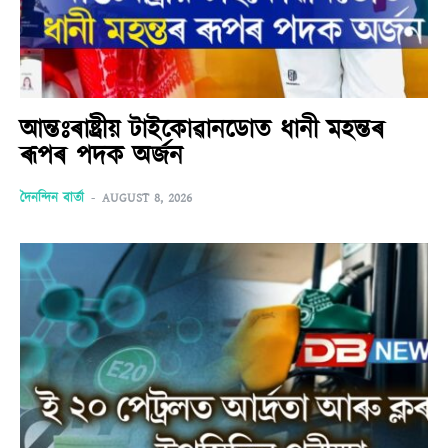
আন্তঃৰাষ্ট্ৰীয় টাইকোৱানডোত ধানী মহন্তৰ
ৰূপৰ পদক অৰ্জন
দৈনন্দিন বাৰ্তা
-
AUGUST 8, 2026