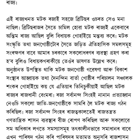
ৰাজ্য৷
এই ৰাজ্যখনত মটক ৰজাই সহজে ব্ৰিটিছৰ ওচৰত সেও মনা
নাছিল৷ ব্ৰিটিছৰাজৰ সৈতে চামিল হোৱা মটক ৰাজ্যই একেবাৰে
অন্তিম ৰাজ্য আছিল বুলি বিধায়ক গোহাঁইয়ে মন্তব্য কৰে৷ মটক
সংস্কৃতি তথা জনগোষ্ঠীটোৰ সৈতে জড়িত ঐতিহাসিক সমলসমূহ
সংৰক্ষণৰ বাবে আমাৰ চৰকাৰে সকলোধৰণৰ ব্যৱস্থা গ্ৰহণ কৰা
হ’ব বুলিও বিধায়কগৰাকীয়ে তেওঁৰ ভাষণত উল্লেখ কৰে৷
অনুষ্ঠানত উপস্থিত থাকি মটক জনগোষ্ঠী গৱেষণা আৰু বিকাশ
সংস্থাৰ আহ্বায়ক তথা দৈনন্দিন বাৰ্তা গোষ্ঠীৰ পৰিচালন সঞ্চালক
শংকৰ গোহাঁইয়ে কয় যে এতিয়াৰ তিনিচুকীয়াই আছিল মটক
ৰাজ্যৰ ৰাজধানী বেংমৰা৷ ৰজা সৰ্বানন্দ সিংহই নানান প্ৰত্যাহ্বান
নেওচি সকলো জাতি-জনগোষ্ঠীকে সামৰি লৈ মটক ৰাজ্য গঠন
কৰিছিল৷ ৰজা সৰ্বানন্দ সিংহৰ ৰাজত্বকালতেই ৰাজতন্ত্ৰত
গণতান্ত্ৰিক শাসন ব্যৱস্থাৰ বীজ ৰোপণ কৰিছিল আৰু সকলোৱে
সম অধিকাৰ লগতে সমস্যাসমূহ তৎকালীনভাৱে সমাধানৰ বাবে
এখন পাৰিষদ গঠন কৰি পাৰিষদৰ মতামত অনুসৰি ৰাজশাসন