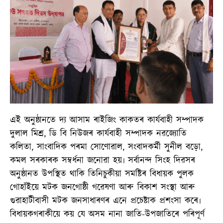
এই অনুষ্ঠানতে দ্য আসাম ৰাইজিং কাকতৰ কাৰ্যবাহী সম্পাদক
দুলাল মিশ্ৰ, ডি বি নিউজৰ কাৰ্যবাহী সম্পাদক নৱজ্যোতি
কলিতা, সাংবাদিক পৰমা সোণোৱাল, সংবাদকৰ্মী সুনীল বড়ো,
কমল সৰকাৰক সম্বৰ্ধনা জনোৱা হয়৷ সৰ্বানন্দ সিংহ দিৱসৰ
অনুষ্ঠানত উপস্থিত থাকি তিনিচুকীয়া সমষ্টিৰ বিধায়ক পুলক
গোহাঁইয়ে মটক জনগোষ্ঠী গৱেষণা আৰু বিকাশ সংস্থা আৰু
গুৱাহাটীবাসী মটক জনসাধাৰণৰ এনে প্ৰচেষ্টাক প্ৰশংসা কৰে৷
বিধায়কগৰাকীয়ে কয় যে অসম নানা জাতি-উপজাতিৰে পৰিপূৰ্ণ