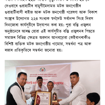
দেওবাৰে গুৱাহাটীৰ বামুণীমৈদামত মটক জনগোষ্ঠীৰ
গুৱাহাটীবাসী ৰাইজ আৰু মটক জনগোষ্ঠী গৱেষণা আৰু বিকাশ
সংস্থাৰ উদ্যোগত ২২৪ সংখ্যক স্বৰ্গদেউ সৰ্বানন্দ সিংহ দিৱস
দিনজোৰা কাৰ্যসূচীৰে উদ্‌যাপন কৰা হয়৷ পুৱা বন্তি প্ৰজ্বলন
অনুষ্ঠানেৰে আৰম্ভ হোৱা এই কাৰ্যসূচীত বন্তি প্ৰজ্বলনৰ পিছতে
সমাজৰ বিভিন্ন ক্ষেত্ৰত অৱদান আগবঢ়োৱা কেইবাগৰাকীও
বিশিষ্ট ব্যক্তিক মটক জনগোষ্ঠীয় গামোচা, সম্বৰ্ধনা পত্ৰ আৰু
ৰজাৰ প্ৰতিকৃতিৰে সম্বৰ্ধনা জনোৱা হয়৷