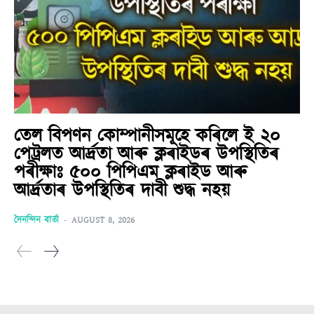
তেল বিপণন কোম্পানীসমূহে কৰিলে ই ২০
পেট্ৰলত আৰ্দ্ৰতা আৰু ক্লৰাইডৰ উপস্থিতিৰ
পৰীক্ষাঃ ৫০০ পিপিএম ক্লৰাইড আৰু
আৰ্দ্ৰতাৰ উপস্থিতিৰ দাবী শুদ্ধ নহয়
দৈনন্দিন বাৰ্তা
-
AUGUST 8, 2026