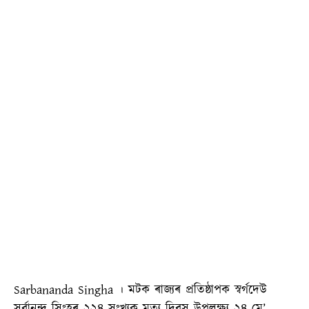
Sarbananda Singha । মটক ৰাজ্যৰ প্ৰতিষ্ঠাপক স্বৰ্গদেউ
সৰ্বানন্দ সিংহৰ ২২৪ সংখ্যক মৃত্যু দিৱস উপলক্ষ্য ২৪ মে’