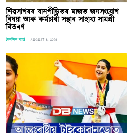
শিৱসাগৰৰ বানপীড়িতৰ মাজত জনসংযোগ
বিষয়া আৰু কৰ্মচাৰী সন্থাৰ সাহায্য সামগ্ৰী
বিতৰণ
দৈনন্দিন বাৰ্তা
-
AUGUST 8, 2026