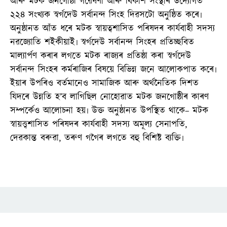
আৰু মটক জনগোষ্ঠী গৱেষণা আৰু বিকাশ সংস্থাৰ উদ্যোগত
২২৪ সংখ্যক স্বৰ্গদেউ সৰ্বানন্দ সিংহ দিৱসটো অনুষ্ঠিত কৰে৷
অনুষ্ঠানত আঁত ধৰে মটক স্বায়ত্বশাসিত পৰিষদৰ কাৰ্যবাহী সদস্য
নৱজ্যোতি শইকীয়াই৷ স্বৰ্গদেউ সৰ্বানন্দ সিংহৰ প্ৰতিচ্ছবিত
মাল্যাৰ্পণ কৰাৰ লগতে মটক ৰাজ্যৰ প্ৰতিষ্ঠা কৰা স্বৰ্গদেউ
সৰ্বানন্দ সিংহৰ কৰ্মৰাজিৰ বিষয়ে বিভিন্ন জনে আলোকপাত কৰে৷
ইয়াৰ উপৰিও বৰ্তমানেও সামাজিক আৰু অৰ্থনৈতিক দিশত
যিদৰে উন্নতি হ’ব লাগিছিল নোহোৱাত মটক জনগোষ্ঠীৰ কাৰণ
সম্পৰ্কেও আলোচনা হয়৷ উক্ত অনুষ্ঠানত উপস্থিত থাকে– মটক
স্বায়ত্ত্বশাসিত পৰিষদৰ কাৰ্যবাহী সদস্য অমূল্য সেনাপতি,
দেৱকান্ত বৰুৱা, তৰুণ গগৈৰ লগতে বহু বিশিষ্ট ব্যক্তি৷