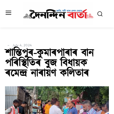
July 4, 2024
শান্তিপুৰ-কুমাৰপাৰাৰ বান
পৰিস্থিতিৰ বুজ বিধায়ক
ৰমেন্দ্ৰ নাৰায়ণ কলিতাৰ