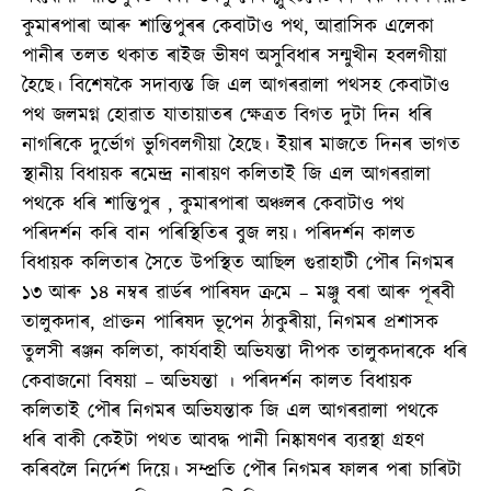
কুমাৰপাৰা আৰু শান্তিপুৰৰ কেবাটাও পথ, আৱাসিক এলেকা
পানীৰ তলত থকাত ৰাইজ ভীষণ অসুবিধাৰ সন্মুখীন হবলগীয়া
হৈছে। বিশেষকৈ সদাব্যস্ত জি এল আগৰৱালা পথসহ কেবাটাও
পথ জলমগ্ন হোৱাত যাতায়াতৰ ক্ষেত্ৰত বিগত দুটা দিন ধৰি
নাগৰিকে দুৰ্ভোগ ভুগিবলগীয়া হৈছে। ইয়াৰ মাজতে দিনৰ ভাগত
স্থানীয় বিধায়ক ৰমেন্দ্ৰ নাৰায়ণ কলিতাই জি এল আগৰৱালা
পথকে ধৰি শান্তিপুৰ , কুমাৰপাৰা অঞ্চলৰ কেবাটাও পথ
পৰিদৰ্শন কৰি বান পৰিস্থিতিৰ বুজ লয়। পৰিদৰ্শন কালত
বিধায়ক কলিতাৰ সৈতে উপস্থিত আছিল গুৱাহাটী পৌৰ নিগমৰ
১৩ আৰু ১৪ নম্বৰ ৱাৰ্ডৰ পাৰিষদ ক্ৰমে – মঞ্জু বৰা আৰু পূৰবী
তালুকদাৰ, প্ৰাক্তন পাৰিষদ ভূপেন ঠাকুৰীয়া, নিগমৰ প্ৰশাসক
তুলসী ৰঞ্জন কলিতা, কাৰ্যবাহী অভিযন্তা দীপক তালুকদাৰকে ধৰি
কেবাজনো বিষয়া – অভিযন্তা । পৰিদৰ্শন কালত বিধায়ক
কলিতাই পৌৰ নিগমৰ অভিযন্তাক জি এল আগৰৱালা পথকে
ধৰি বাকী কেইটা পথত আবদ্ধ পানী নিষ্কাষণৰ ব্যৱস্থা গ্ৰহণ
কৰিবলৈ নিৰ্দেশ দিয়ে। সম্প্ৰতি পৌৰ নিগমৰ ফালৰ পৰা চাৰিটা