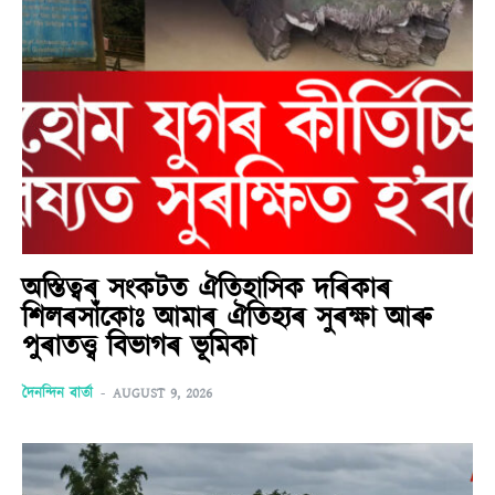
অস্তিত্বৰ সংকটত ঐতিহাসিক দৰিকাৰ
শিলৰসাঁকোঃ আমাৰ ঐতিহ্যৰ সুৰক্ষা আৰু
পুৰাতত্ত্ব বিভাগৰ ভূমিকা
দৈনন্দিন বাৰ্তা
-
AUGUST 9, 2026