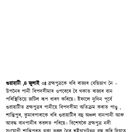
গুৱাহাটী ,৪ জুলাই ঃ
ব্ৰহ্মপুত্ৰকে ধৰি ৰাজ্যৰ বেছিভাগ নৈ –
উপনৈৰ পানী বিপদসীমাৰ ওপৰেৰে বৈ থকাত ৰাজ্যৰ বান
পৰিস্থিতিয়ে জটিল ৰূপ ধাৰণ কৰিছে। ইফালে দুদিন পূৰ্বে
গুৱাহাটীত ব্ৰহ্মপুত্ৰৰ পানীয়ে বিপদসীমা অতিক্ৰম কৰাত পাণ্ডু ,
শান্তিপুৰ, কুমাৰপাৰাকে ধৰি গুৱাহাটীৰ বহু অঞ্চল বানপানী আৰু
আবদ্ধ বানপানীৰ কৱলত পৰিছে। বিশেষকৈ ব্ৰহ্মপুত্ৰ নদী
সংযোগী শান্তিপুৰত থকা ভৰলু নৈৰ শ্লুইচগেটখন বন্ধ কৰি দিয়াত