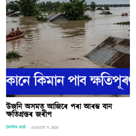
উজনি অসমত আজিৰে পৰা আৰম্ভ বান
ক্ষতিগ্ৰস্তৰ জৰীপ
দৈনন্দিন বাৰ্তা
-
AUGUST 9, 2026