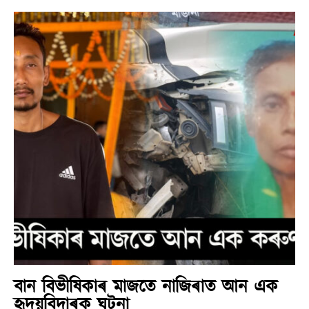
বান বিভীষিকাৰ মাজতে নাজিৰাত আন এক
হৃদয়বিদাৰক ঘটনা