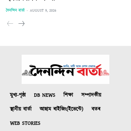
দৈনন্দিন বাৰ্তা
-
AUGUST 9, 2026
মুখ্য-পৃষ্ঠা
DB NEWS
শিক্ষা
সম্পাদকীয়
স্থানীয় বাৰ্তা
আছাম ৰাইজিং(ইভেন্টে)
বতৰ
WEB STORIES