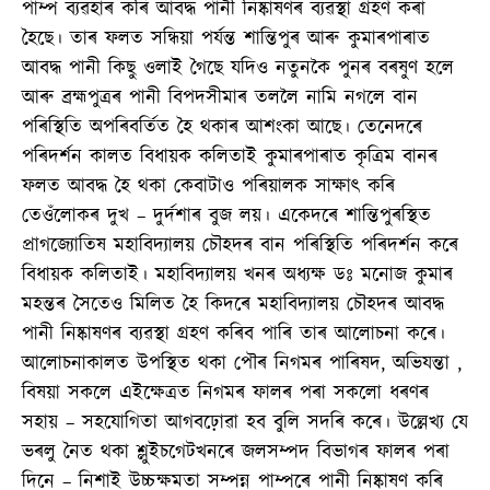
পাম্প ব্যৱহাৰ কৰি আবদ্ধ পানী নিষ্কাষণৰ ব্যৱস্থা গ্ৰহণ কৰা
হৈছে। তাৰ ফলত সন্ধিয়া পৰ্যন্ত শান্তিপুৰ আৰু কুমাৰপাৰাত
আবদ্ধ পানী কিছু ওলাই গৈছে যদিও নতুনকৈ পুনৰ বৰষুণ হলে
আৰু ব্ৰহ্মপুত্ৰৰ পানী বিপদসীমাৰ তললৈ নামি নগলে বান
পৰিস্থিতি অপৰিবৰ্তিত হৈ থকাৰ আশংকা আছে। তেনেদৰে
পৰিদৰ্শন কালত বিধায়ক কলিতাই কুমাৰপাৰাত কৃত্ৰিম বানৰ
ফলত আবদ্ধ হৈ থকা কেবাটাও পৰিয়ালক সাক্ষাৎ কৰি
তেওঁলোকৰ দুখ – দুৰ্দশাৰ বুজ লয়। একেদৰে শান্তিপুৰস্থিত
প্ৰাগজ্যোতিষ মহাবিদ্যালয় চৌহদৰ বান পৰিস্থিতি পৰিদৰ্শন কৰে
বিধায়ক কলিতাই। মহাবিদ্যালয় খনৰ অধ্যক্ষ ডঃ মনোজ কুমাৰ
মহন্তৰ সৈতেও মিলিত হৈ কিদৰে মহাবিদ্যালয় চৌহদৰ আবদ্ধ
পানী নিষ্কাষণৰ ব্যৱস্থা গ্ৰহণ কৰিব পাৰি তাৰ আলোচনা কৰে।
আলোচনাকালত উপস্থিত থকা পৌৰ নিগমৰ পাৰিষদ, অভিযন্তা ,
বিষয়া সকলে এইক্ষেত্ৰত নিগমৰ ফালৰ পৰা সকলো ধৰণৰ
সহায় – সহযোগিতা আগবঢ়োৱা হব বুলি সদৰি কৰে। উল্লেখ্য যে
ভৰলু নৈত থকা শ্লুইচগেটখনৰে জলসম্পদ বিভাগৰ ফালৰ পৰা
দিনে – নিশাই উচ্চক্ষমতা সম্পন্ন পাম্পৰে পানী নিষ্কাষণ কৰি